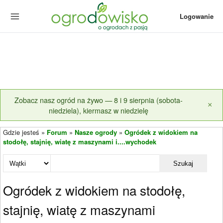
Logowanie
Zobacz nasz ogród na żywo — 8 i 9 sierpnia (sobota-
×
niedziela), kiermasz w niedzielę
Gdzie jesteś »
Forum
»
Nasze ogrody
»
Ogródek z widokiem na
stodołę, stajnię, wiatę z maszynami i....wychodek
Szukaj
Ogródek z widokiem na stodołę,
stajnię, wiatę z maszynami