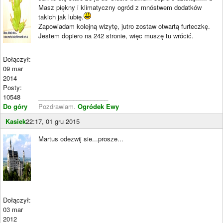
Masz piękny i klimatyczny ogród z mnóstwem dodatków
takich jak lubię.
Zapowiadam kolejną wizytę, jutro zostaw otwartą furteczkę.
Jestem dopiero na 242 stronie, więc muszę tu wrócić.
Dołączył:
09 mar
2014
Posty:
10548
____________________
Do góry
Pozdrawiam.
Ogródek Ewy
Kasiek
22:17, 01 gru 2015
Martus odezwij sie...prosze...
Dołączył:
03 mar
2012