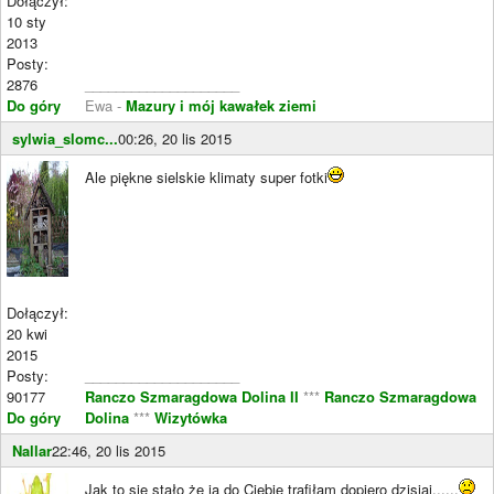
Dołączył:
10 sty
2013
Posty:
2876
____________________
Do góry
Ewa -
Mazury i mój kawałek ziemi
sylwia_slomc...
00:26, 20 lis 2015
Ale piękne sielskie klimaty super fotki
Dołączył:
20 kwi
2015
Posty:
____________________
90177
Ranczo Szmaragdowa Dolina II
***
Ranczo Szmaragdowa
Do góry
Dolina
***
Wizytówka
Nallar
22:46, 20 lis 2015
Jak to się stało że ja do Ciebie trafiłam dopiero dzisiaj......