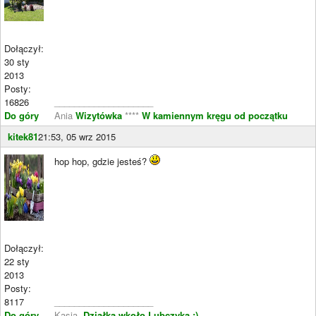
Dołączył:
30 sty
2013
Posty:
16826
____________________
Do góry
Ania
Wizytówka
****
W kamiennym kręgu od początku
kitek81
21:53, 05 wrz 2015
hop hop, gdzie jesteś?
Dołączył:
22 sty
2013
Posty:
8117
____________________
Do góry
Kasia-
Działka wkoło Lubczyka :)