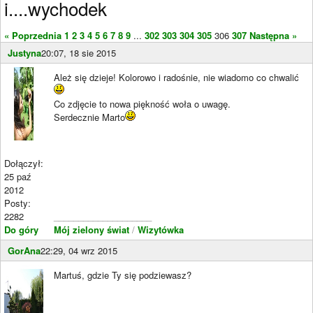
i....wychodek
« Poprzednia
1
2
3
4
5
6
7
8
9
...
302
303
304
305
306
307
Następna »
Justyna
20:07, 18 sie 2015
Ależ się dzieje! Kolorowo i radośnie, nie wiadomo co chwalić
Co zdjęcie to nowa piękność woła o uwagę.
Serdecznie Marto
Dołączył:
25 paź
2012
Posty:
2282
____________________
Do góry
Mój zielony świat
/
Wizytówka
GorAna
22:29, 04 wrz 2015
Martuś, gdzie Ty się podziewasz?