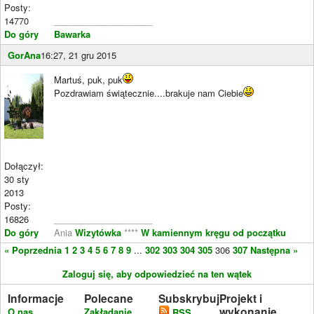
Posty:
14770
____________________
Do góry
Bawarka
GorAna
16:27, 21 gru 2015
Martuś, puk, puk
Pozdrawiam świątecznie....brakuje nam Ciebie
Dołączył:
30 sty
2013
Posty:
16826
____________________
Do góry
Ania
Wizytówka
****
W kamiennym kręgu od początku
« Poprzednia
1
2
3
4
5
6
7
8
9
...
302
303
304
305
306
307
Następna »
Zaloguj się, aby odpowiedzieć na ten wątek
Informacje
Polecane
Subskrybuj
Projekt i
wykonanie
O nas
Zakładanie
RSS