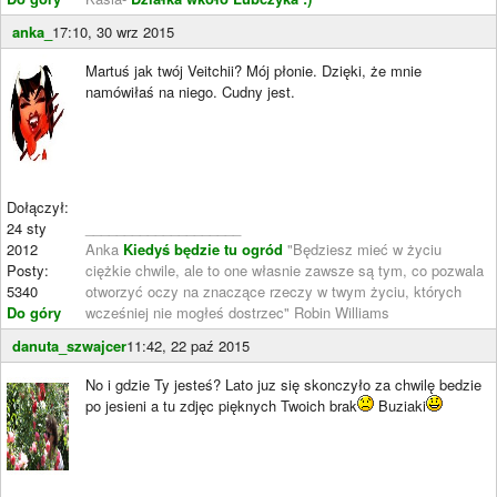
anka_
17:10, 30 wrz 2015
Martuś jak twój Veitchii? Mój płonie. Dzięki, że mnie
namówiłaś na niego. Cudny jest.
Dołączył:
24 sty
____________________
2012
Anka
Kiedyś będzie tu ogród
"Będziesz mieć w życiu
Posty:
ciężkie chwile, ale to one własnie zawsze są tym, co pozwala
5340
otworzyć oczy na znaczące rzeczy w twym życiu, których
Do góry
wcześniej nie mogłeś dostrzec" Robin Williams
danuta_szwajcer
11:42, 22 paź 2015
No i gdzie Ty jesteś? Lato juz się skonczyło za chwilę bedzie
po jesieni a tu zdjęc pięknych Twoich brak
Buziaki