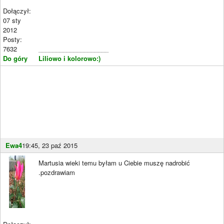
Dołączył:
07 sty
2012
Posty:
7632
____________________
Do góry
Liliowo i kolorowo:)
Ewa4
19:45, 23 paź 2015
Martusia wieki temu byłam u Ciebie muszę nadrobić
.pozdrawiam