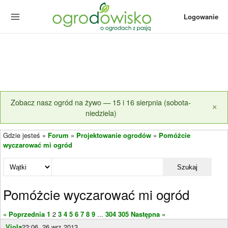
Logowanie
Zobacz nasz ogród na żywo — 15 i 16 sierpnia (sobota-
×
niedziela)
Gdzie jesteś »
Forum
»
Projektowanie ogrodów
»
Pomóżcie
wyczarować mi ogród
Szukaj
Pomóżcie wyczarować mi ogród
« Poprzednia
1
2
3
4
5
6
7
8
9
...
304
305
Następna »
Viola
23:06, 26 wrz 2013