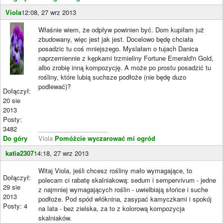
Viola
12:08, 27 wrz 2013
Właśnie wiem, że odpływ powinien być. Dom kupiłam już
zbudowany, więc jest jak jest. Docelowo będę chciała
posadzic tu coś mniejszego. Myslałam o tujach Danica
naprzemiennie z kępkami trzmieliny Fortune Emerald'n Gold,
albo zrobię inną kompozycję. A może po prostu posadzić tu
rośliny, które lubią suchsze podłoże (nie będę duzo
podlewać)?
Dołączył:
20 sie
2013
Posty:
3482
____________________
Do góry
Viola
Pomóżcie wyczarować mi ogród
katia2307
14:18, 27 wrz 2013
Witaj Viola, jeśli chcesz rośliny mało wymagające, to
Dołączył:
polecam ci rabatę skalniakową: sedum i sempervivum - jedne
29 sie
z najmniej wymagających roślin - uwielbiają słońce i suche
2013
podłoże. Pod spód włóknina, zasypać kamyczkami i spokój
Posty: 4
na lata - bez zielska, za to z kolorową kompozycja
skalniaków.