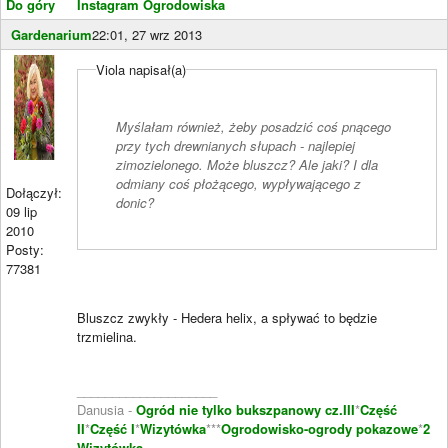
Do góry
Instagram Ogrodowiska
Gardenarium
22:01, 27 wrz 2013
Viola napisał(a)
Myślałam również, żeby posadzić coś pnącego
przy tych drewnianych słupach - najlepiej
zimozielonego. Może bluszcz? Ale jaki? I dla
odmiany coś płożącego, wypływającego z
Dołączył:
donic?
09 lip
2010
Posty:
77381
Bluszcz zwykły - Hedera helix, a spływać to będzie
trzmielina.
____________________
Danusia -
Ogród nie tylko bukszpanowy cz.III
*
Część
II
*
Część I
*
Wizytówka
***
Ogrodowisko-ogrody pokazowe
*
2
Wizytówka