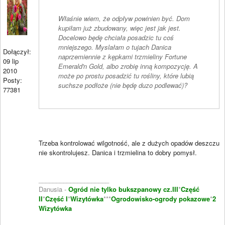
Właśnie wiem, że odpływ powinien być. Dom
kupiłam już zbudowany, więc jest jak jest.
Docelowo będę chciała posadzic tu coś
mniejszego. Myslałam o tujach Danica
Dołączył:
naprzemiennie z kępkami trzmieliny Fortune
09 lip
Emerald'n Gold, albo zrobię inną kompozycję. A
2010
może po prostu posadzić tu rośliny, które lubią
Posty:
suchsze podłoże (nie będę duzo podlewać)?
77381
Trzeba kontrolować wilgotność, ale z dużych opadów deszczu
nie skontrolujesz. Danica i trzmielina to dobry pomysł.
____________________
Danusia -
Ogród nie tylko bukszpanowy cz.III
*
Część
II
*
Część I
*
Wizytówka
***
Ogrodowisko-ogrody pokazowe
*
2
Wizytówka