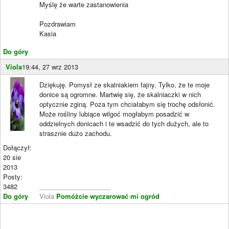
Myślę że warte zastanowienia
Pozdrawiam
Kasia
Do góry
Viola
19:44, 27 wrz 2013
Dziękuję. Pomysł ze skalniakiem fajny. Tylko, że te moje
donice są ogromne. Martwię się, że skalniaczki w nich
optycznie zginą. Poza tym chciałabym się trochę odsłonić.
Może rośliny lubiące wilgoć mogłabym posadzić w
oddzielnych donicach i te wsadzić do tych dużych, ale to
strasznie dużo zachodu.
Dołączył:
20 sie
2013
Posty:
3482
____________________
Do góry
Viola
Pomóżcie wyczarować mi ogród