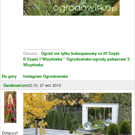
____________________
Danusia -
Ogród nie tylko bukszpanowy cz.III
*
Część
II
*
Część I
*
Wizytówka
***
Ogrodowisko-ogrody pokazowe
*
2
Wizytówka
Do góry
Instagram Ogrodowiska
Gardenarium
22:10, 27 wrz 2013
Dołączył: