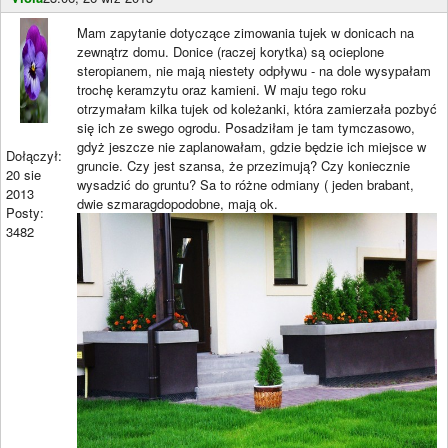
Mam zapytanie dotyczące zimowania tujek w donicach na
zewnątrz domu. Donice (raczej korytka) są ocieplone
steropianem, nie mają niestety odpływu - na dole wysypałam
trochę keramzytu oraz kamieni. W maju tego roku
otrzymałam kilka tujek od koleżanki, która zamierzała pozbyć
się ich ze swego ogrodu. Posadziłam je tam tymczasowo,
gdyż jeszcze nie zaplanowałam, gdzie będzie ich miejsce w
Dołączył:
gruncie. Czy jest szansa, że przezimują? Czy koniecznie
20 sie
wysadzić do gruntu? Sa to różne odmiany ( jeden brabant,
2013
dwie szmaragdopodobne, mają ok.
Posty:
3482