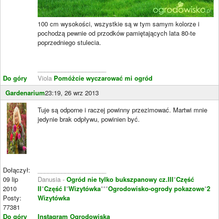
100 cm wysokości, wszystkie są w tym samym kolorze i
pochodzą pewnie od przodków pamiętających lata 80-te
poprzedniego stulecia.
____________________
Do góry
Viola
Pomóżcie wyczarować mi ogród
Gardenarium
23:19, 26 wrz 2013
Tuje są odporne i raczej powinny przezimować. Martwi mnie
jedynie brak odpływu, powinien być.
Dołączył:
____________________
09 lip
Danusia -
Ogród nie tylko bukszpanowy cz.III
*
Część
2010
II
*
Część I
*
Wizytówka
***
Ogrodowisko-ogrody pokazowe
*
2
Posty:
Wizytówka
77381
Do góry
Instagram Ogrodowiska