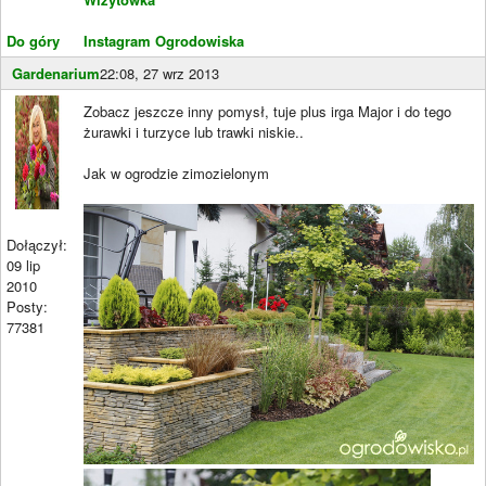
Do góry
Instagram Ogrodowiska
Gardenarium
22:08, 27 wrz 2013
Zobacz jeszcze inny pomysł, tuje plus irga Major i do tego
żurawki i turzyce lub trawki niskie..
Jak w ogrodzie zimozielonym
Dołączył:
09 lip
2010
Posty:
77381