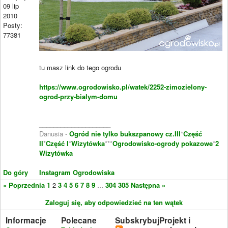
09 lip
2010
Posty:
77381
tu masz link do tego ogrodu
https://www.ogrodowisko.pl/watek/2252-zimozielony-
ogrod-przy-bialym-domu
____________________
Danusia -
Ogród nie tylko bukszpanowy cz.III
*
Część
II
*
Część I
*
Wizytówka
***
Ogrodowisko-ogrody pokazowe
*
2
Wizytówka
Do góry
Instagram Ogrodowiska
« Poprzednia
1
2
3
4
5
6
7
8
9
...
304
305
Następna »
Zaloguj się, aby odpowiedzieć na ten wątek
Informacje
Polecane
Subskrybuj
Projekt i