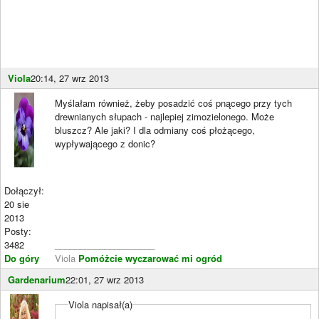
Viola
20:14, 27 wrz 2013
Myślałam również, żeby posadzić coś pnącego przy tych
drewnianych słupach - najlepiej zimozielonego. Może
bluszcz? Ale jaki? I dla odmiany coś płożącego,
wypływającego z donic?
Dołączył:
20 sie
2013
Posty:
3482
____________________
Do góry
Viola
Pomóżcie wyczarować mi ogród
Gardenarium
22:01, 27 wrz 2013
Viola napisał(a)