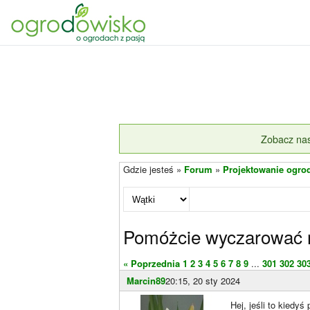
Zobacz nas
Gdzie jesteś »
Forum
»
Projektowanie ogro
Pomóżcie wyczarować 
« Poprzednia
1
2
3
4
5
6
7
8
9
...
301
302
30
Marcin89
20:15, 20 sty 2024
Hej, jeśli to kiedyś