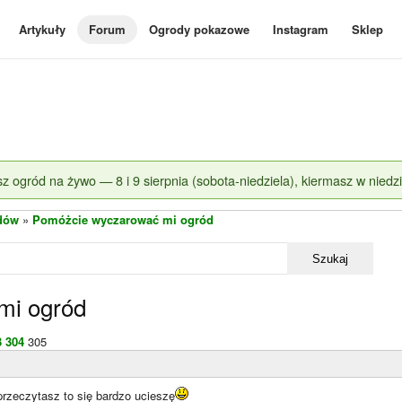
Artykuły
Forum
Ogrody pokazowe
Instagram
Sklep
z ogród na żywo — 8 i 9 sierpnia (sobota-niedziela), kiermasz w niedzi
dów
»
Pomóżcie wyczarować mi ogród
Szukaj
mi ogród
3
304
305
 przeczytasz to się bardzo ucieszę