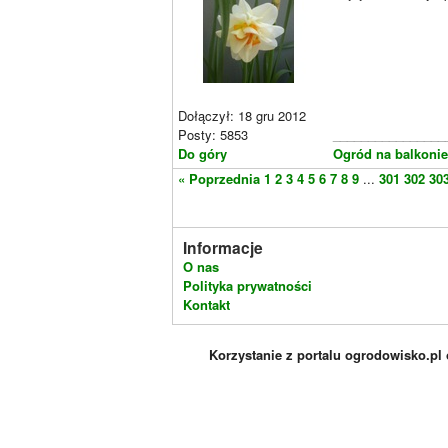
Dołączył: 18 gru 2012
Posty: 5853
________________
Do góry
Ogród na balkoni
« Poprzednia
1
2
3
4
5
6
7
8
9
...
301
302
30
Informacje
O nas
Polityka prywatności
Kontakt
Korzystanie z portalu ogrodowisko.pl