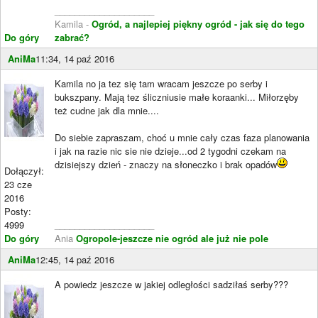
____________________
Kamila -
Ogród, a najlepiej piękny ogród - jak się do tego
Do góry
zabrać?
AniMa
11:34, 14 paź 2016
Kamila no ja tez się tam wracam jeszcze po serby i
bukszpany. Mają tez śliczniusie małe koraanki... Miłorzęby
też cudne jak dla mnie....
Do siebie zapraszam, choć u mnie cały czas faza planowania
i jak na razie nic sie nie dzieje...od 2 tygodni czekam na
dzisiejszy dzień - znaczy na słoneczko i brak opadów
Dołączył:
23 cze
2016
Posty:
4999
____________________
Do góry
Ania
Ogropole-jeszcze nie ogród ale już nie pole
AniMa
12:45, 14 paź 2016
A powiedz jeszcze w jakiej odległości sadziłaś serby???