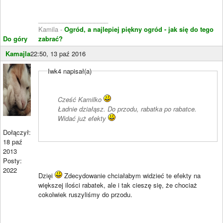
____________________
Kamila -
Ogród, a najlepiej piękny ogród - jak się do tego
Do góry
zabrać?
Kamajla
22:50, 13 paź 2016
Iwk4 napisał(a)
Cześć Kamilko
Ładnie działąsz. Do przodu, rabatka po rabatce.
Widać już efekty
Dołączył:
18 paź
2013
Posty:
2022
Dzięi
Zdecydowanie chciałabym widzieć te efekty na
większej ilości rabatek, ale i tak cieszę się, że chociaż
cokolwiek ruszyliśmy do przodu.
____________________