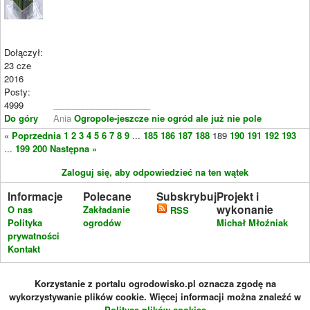
Dołączył:
23 cze
2016
Posty:
4999
____________________
Do góry
Ania
Ogropole-jeszcze nie ogród ale już nie pole
« Poprzednia
1
2
3
4
5
6
7
8
9
...
185
186
187
188
189
190
191
192
193
...
199
200
Następna »
Zaloguj się, aby odpowiedzieć na ten wątek
Informacje
Polecane
Subskrybuj
Projekt i
wykonanie
O nas
Zakładanie
RSS
Polityka
ogrodów
Michał Młoźniak
prywatności
Kontakt
Korzystanie z portalu ogrodowisko.pl oznacza zgodę na
wykorzystywanie plików cookie. Więcej informacji można znaleźć w
Polityce plików cookies