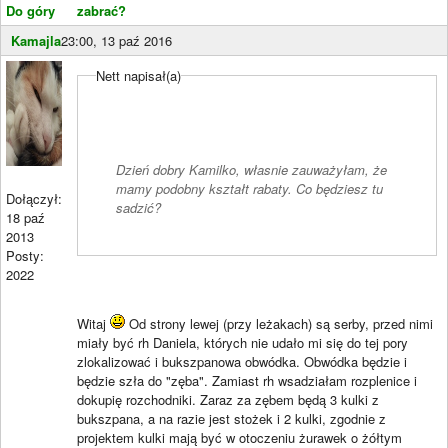
Do góry
zabrać?
Kamajla
23:00, 13 paź 2016
Nett napisał(a)
Dzień dobry Kamilko, własnie zauważyłam, że
mamy podobny kształt rabaty. Co będziesz tu
Dołączył:
sadzić?
18 paź
2013
Posty:
2022
Witaj
Od strony lewej (przy leżakach) są serby, przed nimi
miały być rh Daniela, których nie udało mi się do tej pory
zlokalizować i bukszpanowa obwódka. Obwódka będzie i
będzie szła do "zęba". Zamiast rh wsadziałam rozplenice i
dokupię rozchodniki. Zaraz za zębem będą 3 kulki z
bukszpana, a na razie jest stożek i 2 kulki, zgodnie z
projektem kulki mają być w otoczeniu żurawek o żółtym