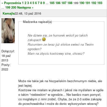
« Poprzednia
1
2
3
4
5
6
7
8
9
...
185
186
187
188
189
190
191
192
193
...
199
200
Następna »
Kamajla
22:48, 13 paź 2016
Madzenka napisał(a)
Nie dziwie się, ze humorek wrócił po takich
zakupach
Rozumiem ze teraz już słońce swieci na Twoim
ogrodem?
Dołączył:
Mam na zbyciu kostrzewy sine, chcesz?
18 paź
2013
Posty:
2022
Może nie takie jak na hiszpańskim bezchmurnym niebie, ale
jest lepiej.
Kostrzew nie miałam w planach i jakoś nie myślałam w ogóle
o takim "niebieskim" w ogrodzie... Nie bardzo mam pomysł,
co mogłabym z nimi zrobić. Chyba, że ze 2-3 sobie zakopię
do przechowalnika i może do donic wykorzystam wiosną?