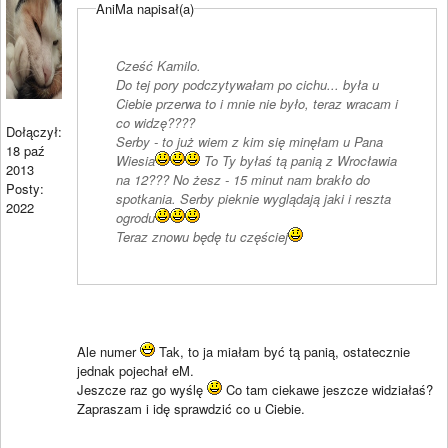
AniMa napisał(a)
Cześć Kamilo.
Do tej pory podczytywałam po cichu... była u
Ciebie przerwa to i mnie nie było, teraz wracam i
co widzę????
Dołączył:
Serby - to już wiem z kim się minęłam u Pana
18 paź
Wiesia
To Ty byłaś tą panią z Wrocławia
2013
na 12??? No żesz - 15 minut nam brakło do
Posty:
spotkania. Serby pieknie wyglądają jaki i reszta
2022
ogrodu
Teraz znowu będę tu częściej
Ale numer
Tak, to ja miałam być tą panią, ostatecznie
jednak pojechał eM.
Jeszcze raz go wyślę
Co tam ciekawe jeszcze widziałaś?
Zapraszam i idę sprawdzić co u Ciebie.