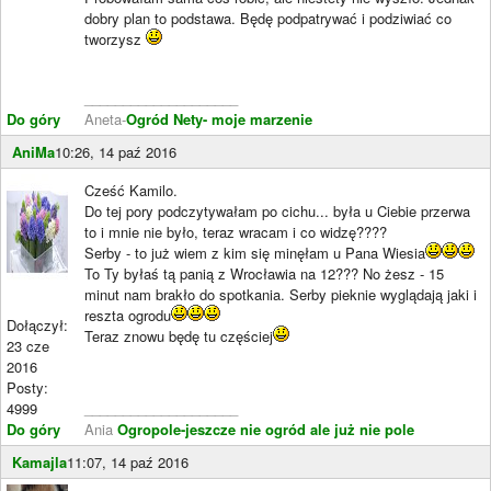
dobry plan to podstawa. Będę podpatrywać i podziwiać co
tworzysz
____________________
Do góry
Aneta-
Ogród Nety- moje marzenie
AniMa
10:26, 14 paź 2016
Cześć Kamilo.
Do tej pory podczytywałam po cichu... była u Ciebie przerwa
to i mnie nie było, teraz wracam i co widzę????
Serby - to już wiem z kim się minęłam u Pana Wiesia
To Ty byłaś tą panią z Wrocławia na 12??? No żesz - 15
minut nam brakło do spotkania. Serby pieknie wyglądają jaki i
reszta ogrodu
Dołączył:
Teraz znowu będę tu częściej
23 cze
2016
Posty:
4999
____________________
Do góry
Ania
Ogropole-jeszcze nie ogród ale już nie pole
Kamajla
11:07, 14 paź 2016