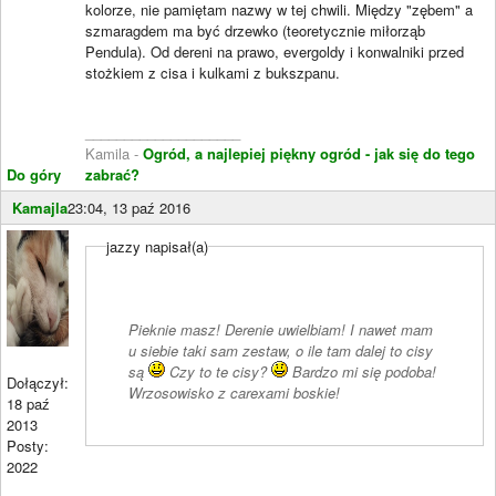
kolorze, nie pamiętam nazwy w tej chwili. Między "zębem" a
szmaragdem ma być drzewko (teoretycznie miłorząb
Pendula). Od dereni na prawo, evergoldy i konwalniki przed
stożkiem z cisa i kulkami z bukszpanu.
____________________
Kamila -
Ogród, a najlepiej piękny ogród - jak się do tego
Do góry
zabrać?
Kamajla
23:04, 13 paź 2016
jazzy napisał(a)
Pieknie masz! Derenie uwielbiam! I nawet mam
u siebie taki sam zestaw, o ile tam dalej to cisy
są
Czy to
te
cisy?
Bardzo mi się podoba!
Dołączył:
Wrzosowisko z carexami boskie!
18 paź
2013
Posty:
2022