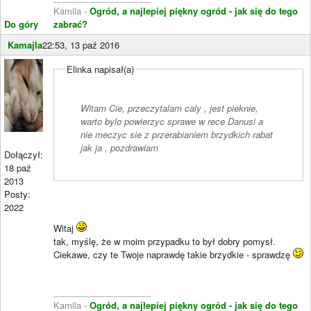
Kamila -
Ogród, a najlepiej piękny ogród - jak się do tego
Do góry
zabrać?
Kamajla
22:53, 13 paź 2016
Elinka napisał(a)
Witam Cie, przeczytalam caly , jest pieknie,
warto bylo powierzyc sprawe w rece Danusi a
nie meczyc sie z przerabianiem brzydkich rabat
jak ja , pozdrawiam
Dołączył:
18 paź
2013
Posty:
2022
Witaj
tak, myślę, że w moim przypadku to był dobry pomysł.
Ciekawe, czy te Twoje naprawdę takie brzydkie - sprawdzę
____________________
Kamila -
Ogród, a najlepiej piękny ogród - jak się do tego