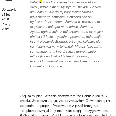
Witaj
Od strony lewej (przy leżakach) są
serby, przed nimi miały być rh Daniela, których
Dołączył:
nie udało mi się do tej pory zlokalizować i
24 lut
bukszpanowa obwódka. Obwódka będzie i
2016
będzie szła do "zęba". Zamiast rh wsadziałam
Posty:
rozplenice i dokupię rozchodniki. Zaraz za
2392
zębem będą 3 kulki z bukszpana, a na razie jest
stożek i 2 kulki, zgodnie z projektem kulki mają
być w otoczeniu żurawek o żółtym kolorze, nie
pamiętam nazwy w tej chwili. Między "zębem" a
szmaragdem ma być drzewko (teoretycznie
miłorząb Pendula). Od dereni na prawo,
evergoldy i konwalniki przed stożkiem z cisa i
kulkami z bukszpanu.
Ojej, fajny plan. Właśnie doczytałam, ze Danusia robiła Ci
projekt. Ja bardzo żałuję, że nie znalazłam O. wcześniej i nie
poprosiłam o projekt. Próbowałam z jakąś firmą, ale
kompletnie rozmijaliśmy się z koncepcją i zrezygnowałam.
Próbowałam sama coś robić, ale niestety nie wyszło. Jednak