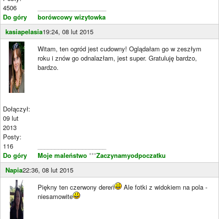
4506
____________________
Do góry
borówcowy
wizytowka
kasiapelasia
19:24, 08 lut 2015
Witam, ten ogród jest cudowny! Oglądałam go w zeszłym
roku i znów go odnalazłam, jest super. Gratuluję bardzo,
bardzo.
Dołączył:
09 lut
2013
Posty:
116
____________________
Do góry
Moje maleństwo
***
Zaczynamyodpoczatku
Napia
22:36, 08 lut 2015
Piękny ten czerwony dereń
Ale fotki z widokiem na pola -
niesamowite