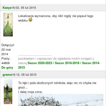
Kasya
16:03, 05 lut 2015
Lokalizacja wymarzona, oby nikt nigdy nie popsuł tego
widoku
Dołączył:
22 mar
2014
____________________
Posty:
pozdrawiam i zapraszam do ogladania moich zmagań z
44806
naturą
Sezon 2020-2023 /
Sezon 2016-2018 /
Sezon 2014-
Do góry
2015
grama
16:12, 05 lut 2015
To łąki i pola okolicznych rolników, więc nic mi chyba nie
grozi...
I dalej moja zima.