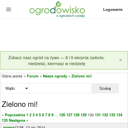
Logowanie
Zobacz nasz ogród na żywo — 8 i 9 sierpnia (sobota-
×
niedziela), kiermasz w niedzielę
Gdzie jesteś »
Forum
»
Nasze ogrody
»
Zielono mi!
Szukaj
Zielono mi!
« Poprzednia
1
2
3
4
5
6
7
8
9
...
126
127
128
129
130
131
132
133
134
135
Następna »
grama
12:58, 12 gru 2014