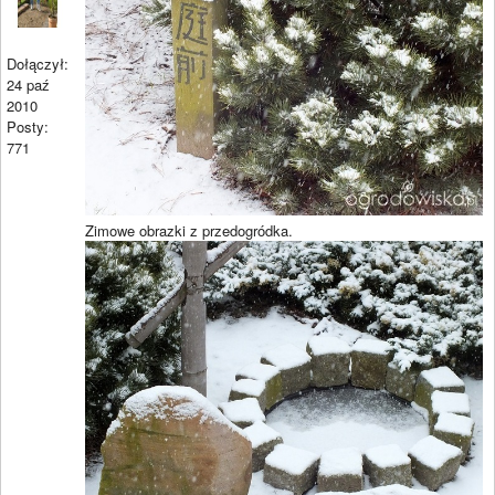
Dołączył:
24 paź
2010
Posty:
771
Zimowe obrazki z przedogródka.