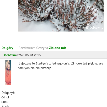
____________________
Do góry
Pozdrawiam-Grażyna.
Zielono mi!
Borbetka
20:52, 05 lut 2015
Bajeczne te 3 zdjęcia z jednego dnia. Zimowe też piękne, ale
tamtych nic nie przebije.
Dołączył:
04 lut
2012
Posty: