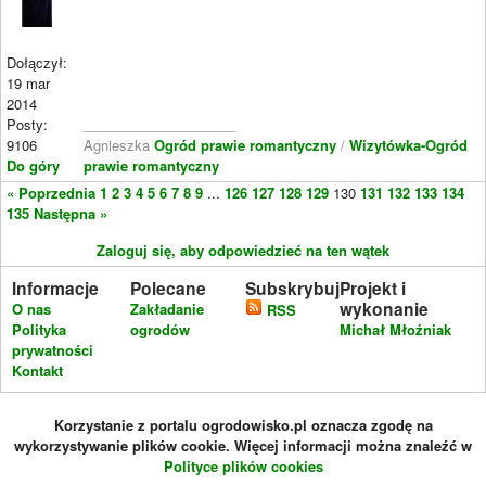
Dołączył:
19 mar
2014
Posty:
____________________
9106
Agnieszka
Ogród prawie romantyczny
/
Wizytówka-Ogród
Do góry
prawie romantyczny
« Poprzednia
1
2
3
4
5
6
7
8
9
...
126
127
128
129
130
131
132
133
134
135
Następna »
Zaloguj się, aby odpowiedzieć na ten wątek
Informacje
Polecane
Subskrybuj
Projekt i
wykonanie
O nas
Zakładanie
RSS
Polityka
ogrodów
Michał Młoźniak
prywatności
Kontakt
Korzystanie z portalu ogrodowisko.pl oznacza zgodę na
wykorzystywanie plików cookie. Więcej informacji można znaleźć w
Polityce plików cookies