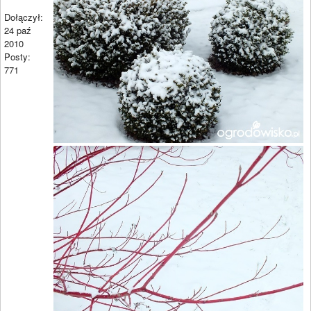
Dołączył:
24 paź
2010
Posty:
771