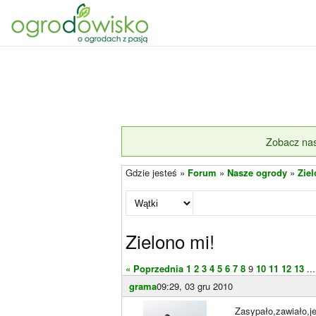
Zobacz nas
Gdzie jesteś »
Forum
»
Nasze ogrody
»
Ziel
Zielono mi!
« Poprzednia
1
2
3
4
5
6
7
8
9
10
11
12
13
...
grama
09:29, 03 gru 2010
Zasypało,zawiało,j