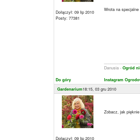
Wrota na specjalne
Dołączył: 09 lip 2010
Posty: 77381
________________
Danusia -
Ogród ni
Do góry
Instagram Ogrodo
Gardenarium
18:15, 03 gru 2010
Zobacz, jak piękni
Dołączył: 09 lip 2010