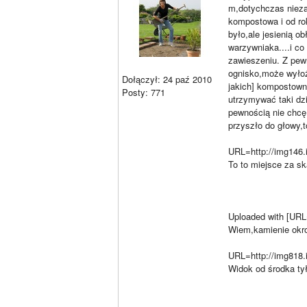
m,dotychczas nieza
kompostowa i od ro
było,ale jesienią 
warzywniaka....i co
zawieszeniu. Z pewn
ognisko,może wyłoż
Dołączył: 24 paź 2010
jakich] kompostowni
Posty: 771
utrzymywać taki dzi
pewnością nie chcę
przyszło do głowy,
URL=http://img146.
To to miejsce za sk
Uploaded with [UR
Wiem,kamienie okrop
URL=http://img818.
Widok od środka tył
________________