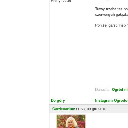
Posty: 77381
Trawy trzeba też po
czerwonych gałązk
Poniżej garść inspir
________________
Danusia -
Ogród ni
Do góry
Instagram Ogrodo
Gardenarium
11:58, 03 gru 2010