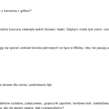
 z kamienia z grillem?
ścieżka koszona zawinęła wokół drzewa i ławki. Gdybym miała tyle ziemi, co
ogę się oprzeć urokowi klonów palmowych na łące w Wisley, niby nie pasują 
e drzewo dla cienia i podziwiania łąki
abłonie ozdobne, judaszowiec, grujecznik japoński, bordowe buki, świdośliwa
a, ale nie jestem pewna, dąb czerwonolistny?