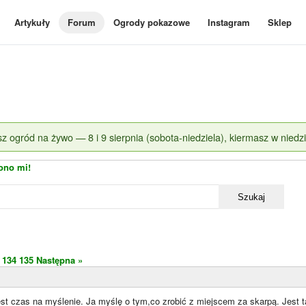
Artykuły
Forum
Ogrody pokazowe
Instagram
Sklep
z ogród na żywo — 8 i 9 sierpnia (sobota-niedziela), kiermasz w niedzi
ono mi!
Szukaj
134
135
Następna »
est czas na myślenie. Ja myślę o tym,co zrobić z miejscem za skarpą. Jest 