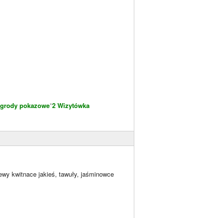
grody pokazowe
*
2 Wizytówka
ewy kwitnace jakieś, tawuły, jaśminowce