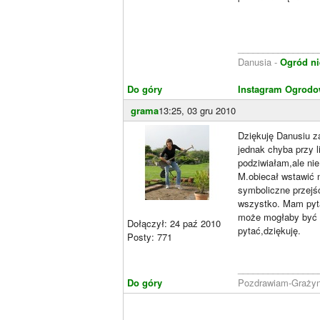
________________
Danusia -
Ogród ni
Do góry
Instagram Ogrodo
grama
13:25, 03 gru 2010
Dziękuję Danusiu z
jednak chyba przy l
podziwiałam,ale nie
M.obiecał wstawić n
symboliczne przejś
wszystko. Mam pyta
może mogłaby być w
Dołączył: 24 paź 2010
pytać,dziękuję.
Posty: 771
________________
Do góry
Pozdrawiam-Grażyn