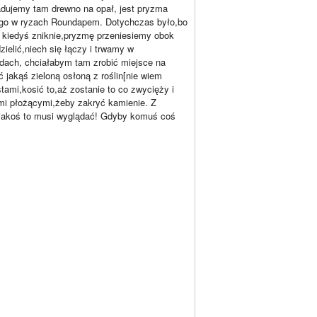
dujemy tam drewno na opał, jest pryzma
ego w ryzach Roundapem. Dotychczas było,bo
 kiedyś zniknie,pryzmę przeniesiemy obok
zielić,niech się łączy i trwamy w
odach, chciałabym tam zrobić miejsce na
jakąś zieloną osłoną z roślin[nie wiem
tami,kosić to,aż zostanie to co zwycięży i
ymi płożącymi,żeby zakryć kamienie. Z
e jakoś to musi wyglądać! Gdyby komuś coś