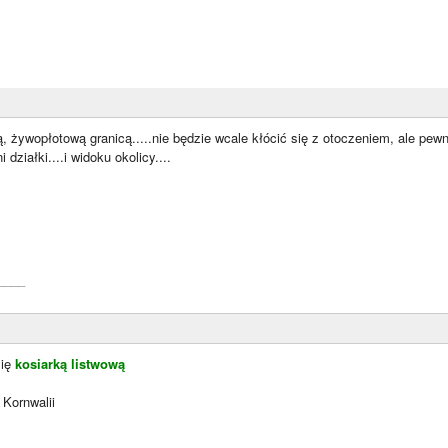
, żywopłotową granicą.....nie będzie wcale kłócić się z otoczeniem, ale pew
 działki....i widoku okolicy....
____
się
kosiarką listwową
 Kornwalii