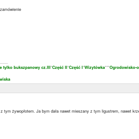
 zamówienie
____
e tylko bukszpanowy cz.III
*
Część II
*
Część I
*
Wizytówka
***
Ogrodowisko-o
wiska
e z tym żywopłotem. Ja bym dała nawet mieszany z tym ligustrem, nawet krz