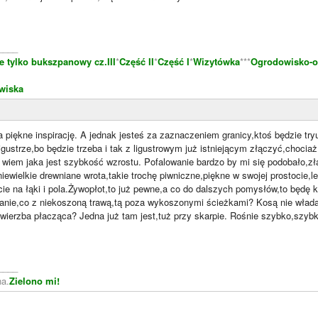
____
e tylko bukszpanowy cz.III
*
Część II
*
Część I
*
Wizytówka
***
Ogrodowisko-o
wiska
a piękne inspirację. A jednak jesteś za zaznaczeniem granicy,ktoś będzie t
igustrze,bo będzie trzeba i tak z ligustrowym już istniejącym złączyć,choc
 wiem jaka jest szybkość wzrostu. Pofalowanie bardzo by mi się podobało,zł
iewielkie drewniane wrota,takie trochę piwniczne,piękne w swojej prostocie,
cie na łąki i pola.Żywopłot,to już pewne,a co do dalszych pomysłów,to będę
nie,co z niekoszoną trawą,tą poza wykoszonymi ścieżkami? Kosą nie włada
ierzba płacząca? Jedna już tam jest,tuż przy skarpie. Rośnie szybko,szyb
____
a.
Zielono mi!