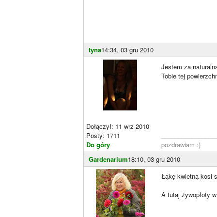
tyna
14:34, 03 gru 2010
Jestem za naturalną
Tobie tej powierzchni
Dołączył: 11 wrz 2010
Posty: 1711
________________
Do góry
pozdrawiam :)
Gardenarium
18:10, 03 gru 2010
Łąkę kwietną kosi 
A tutaj żywopłoty w