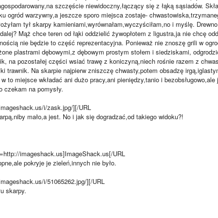
gospodarowany,na szczęście niewidoczny,łączący się z łąką sąsiadów. Skła
ku ogród warzywny,a jeszcze sporo miejsca zostaje- chwastowiska,trzyman
obłożyłam tył skarpy kamieniami,wyrównałam,wyczyściłam,no i myślę. Drewno
 dalej? Mąż chce teren od łąki oddzielić żywopłotem z ligustra,ja nie chcę odd
ością nie będzie to część reprezentacyjna. Ponieważ nie znoszę grili w ogr
one plastrami dębowymi,z dębowym prostym stołem i siedziskami, odgrodzić 
k, na pozostałej części wsiać trawę z koniczyną,niech rośnie razem z chwas
ki trawnik. Na skarpie najpierw zniszczę chwasty,potem obsadzę irgą,iglast
 w to miejsce wkładać ani dużo pracy,ani pieniędzy,tanio i bezobsługowo,al
to czekam na pomysły.
imageshack.us/i/zask.jpg/]
[/URL
arpą,niby mało,a jest. No i jak się dogradzać,od takiego widoku?!
L=http://imageshack.us]ImageShack.us[/URL
ne,ale pokryje je zieleń,innych nie było.
imageshack.us/i/51065262.jpg/]
[/URL
u skarpy.
____