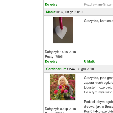
Do góry
Pozdrawiam-Grażyn
Matka
10:37, 03 gru 2010
Grażynko, kamienie
Dołączył: 14 lis 2010
Posty: 7595
________________
Do góry
U Matki
Gardenarium
11:44, 03 gru 2010
Grażynko, jako gran
zapora niech będzie
Liguster może być, 
Co o tym myślisz?
Podzieliłabym ogród
drzewa, jak w Bres
Dołączył: 09 lip 2010
Kosić tylko szeroki