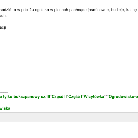
sadzić, a w pobliżu ogniska w plecach pachnące jaśminowce, budleje, kalinę a
ach.
acji
____
e tylko bukszpanowy cz.III
*
Część II
*
Część I
*
Wizytówka
***
Ogrodowisko-o
wiska