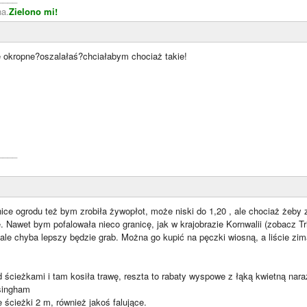
a.
Zielono mi!
 okropne?oszalałaś?chciałabym chociaż takie!
____
ice ogrodu też bym zrobiła żywopłot, może niski do 1,20 , ale chociaż żeby 
. Nawet bym pofalowała nieco granicę, jak w krajobrazie Kornwalii (zobacz Tr
ale chyba lepszy będzie grab. Można go kupić na pęczki wiosną, a liście zi
 ścieżkami i tam kosiła trawę, reszta to rabaty wyspowe z łąką kwietną nara
singham
e ścieżki 2 m, również jakoś falujące.