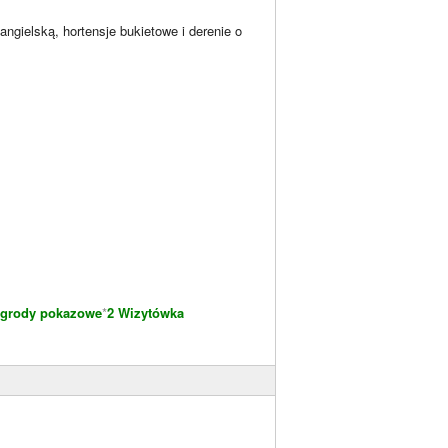
ngielską, hortensje bukietowe i derenie o
grody pokazowe
*
2 Wizytówka