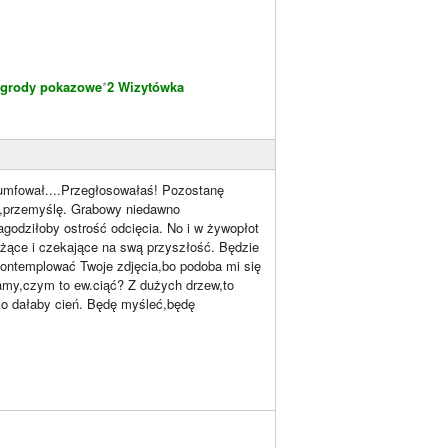
grody pokazowe
*
2 Wizytówka
ryumfował....Przegłosowałaś! Pozostanę
iaż,przemyślę. Grabowy niedawno
agodziłoby ostrość odcięcia. No i w żywopłot
leżące i czekające na swą przyszłość. Będzie
 kontemplować Twoje zdjęcia,bo podoba mi się
my,czym to ew.ciąć? Z dużych drzew,to
ko dałaby cień. Będę myśleć,będę