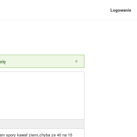
Logowanie
elę
×
tam spory kawał ziemi,chyba ze 40 na 15