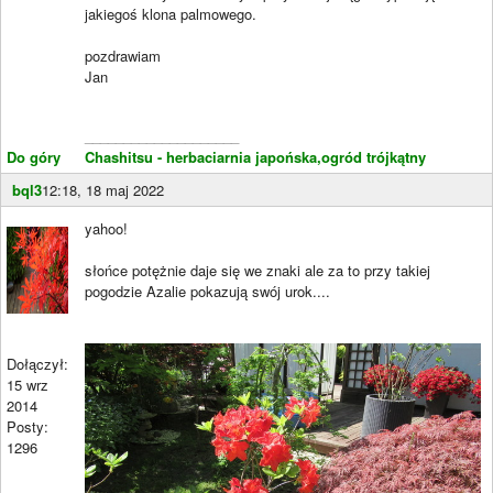
jakiegoś klona palmowego.
pozdrawiam
Jan
____________________
Do góry
Chashitsu - herbaciarnia japońska,ogród trójkątny
bql3
12:18, 18 maj 2022
yahoo!
słońce potężnie daje się we znaki ale za to przy takiej
pogodzie Azalie pokazują swój urok....
Dołączył:
15 wrz
2014
Posty:
1296