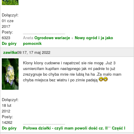
Dołączył:
01 cze
2017
Posty:
____________________
6323
Aneta
Ogrodowe wariacje
+
Nowy ogród i ja jako
Do góry
pomocnik
zawitka
09:17, 17 maj 2022
Klony klony cudowne i napatrzeć sie nie mogę .Już 3
usmierciłam kupiłam następnego jak mi padnie to już
zrezygnuje bo chyba mnie nie lubią ha ha .Za mało mam
chyba miejsca bez wiatru i po zimie padają
Dołączył:
18 lut
2012
Posty:
14262
____________________
Do góry
Połowa działki - czyli mam powoli dość cz. II
**
Część I