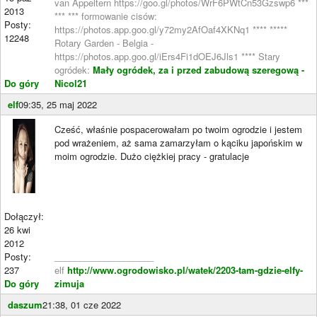
van Appeltern https://goo.gl/photos/WrF6PWtCn53Gzswp6 ***
2013
*** *** formowanie cisów:
Posty:
https://photos.app.goo.gl/y72my2AfOaf4XKNq1 **** *****
12248
Rotary Garden - Belgia -
https://photos.app.goo.gl/iErs4Fi1dOEJ6Jls1 **** Stary
ogródek:
Mały ogródek, za i przed zabudową szeregową -
Do góry
Nicol21
elf
09:35, 25 maj 2022
Cześć, właśnie pospacerowałam po twoim ogrodzie i jestem
pod wrażeniem, aż sama zamarzyłam o kąciku japońskim w
moim ogrodzie. Dużo ciężkiej pracy - gratulacje
Dołączył:
26 kwi
2012
Posty:
____________________
237
elf
http://www.ogrodowisko.pl/watek/2203-tam-gdzie-elfy-
Do góry
zimuja
daszum
21:38, 01 cze 2022