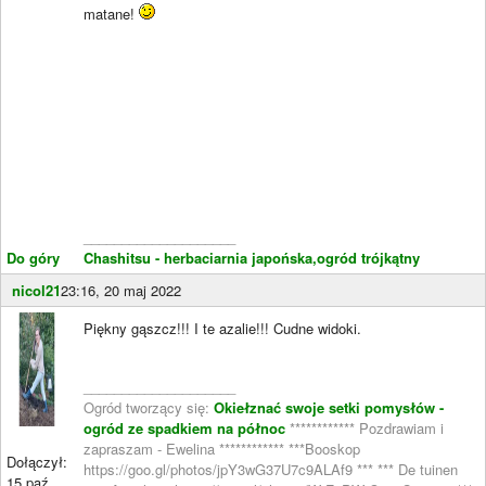
matane!
____________________
Do góry
Chashitsu - herbaciarnia japońska,ogród trójkątny
nicol21
23:16, 20 maj 2022
Piękny gąszcz!!! I te azalie!!! Cudne widoki.
____________________
Ogród tworzący się:
Okiełznać swoje setki pomysłów -
ogród ze spadkiem na północ
************ Pozdrawiam i
zapraszam - Ewelina ************ ***Booskop
Dołączył:
https://goo.gl/photos/jpY3wG37U7c9ALAf9 *** *** De tuinen
15 paź