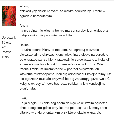
witam,
dziewczyny dziękuję Wam za wasze odwiedziny u mnie w
ogrodzie herbacianym
Aneta
-ja przycinam je wiosną bo nie ma sensu aby klon walczył z
gałązkami które po zimie nie odbiły.
Dołączył:
15 wrz
Halina
2014
- 3 uśmiercone klony to nie porażka, spróbuj w czasie
Posty:
pierwszej zimy okrywać klony włókniną u siebie na ogrodzie -
1296
bo w sprzedaży są klony przeważnie sprowadzane z Holandii
a tam nie ma takich niskich temperatur u nich zimą. Więc
trzeba zrobić im kwarantannę w postaci okrywania ich
włóknina mrozoodporną, nabiorą odporności i kolejne zimy już
nie będziesz musiała okrywać bo się zahartują i przetrwają Ci
kolejne okresy zimowe bez uszczerbku na ich kondycji na
długie lata.
Ewa,
- a ja ciągle u Ciebie zaglądam do kącika w Twoim ogrodzie (
choć incognito) gdzie przy lustrze jest piękna i klimatyczna
altanka w stylu orientalnym przy której ciągle wypatruję