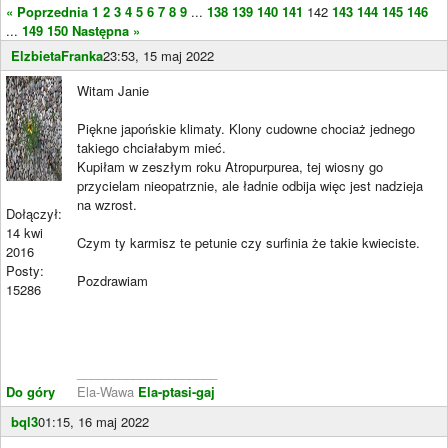
« Poprzednia
1
2
3
4
5
6
7
8
9
...
138
139
140
141
142
143
144
145
146
...
149
150
Następna »
ElzbietaFranka
23:53, 15 maj 2022
Witam Janie
Piękne japońskie klimaty. Klony cudowne chociaż jednego
takiego chciałabym mieć.
Kupiłam w zeszłym roku Atropurpurea, tej wiosny go
przycielam nieopatrznie, ale ładnie odbija więc jest nadzieja
na wzrost.
Dołączył:
14 kwi
Czym ty karmisz te petunie czy surfinia że takie kwieciste.
2016
Posty:
Pozdrawiam
15286
____________________
Do góry
Ela-Wawa
Ela-ptasi-gaj
bql3
01:15, 16 maj 2022