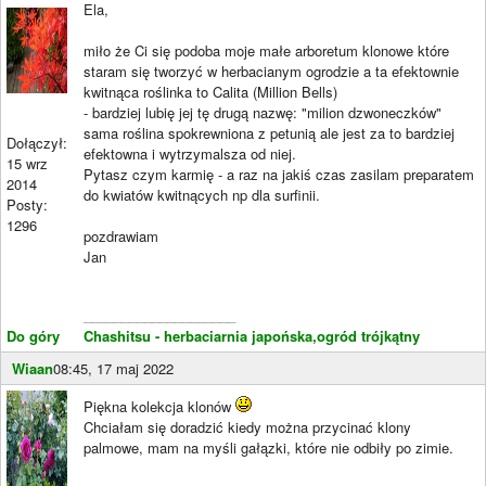
Ela,
miło że Ci się podoba moje małe arboretum klonowe które
staram się tworzyć w herbacianym ogrodzie a ta efektownie
kwitnąca roślinka to Calita (Million Bells)
- bardziej lubię jej tę drugą nazwę: "milion dzwoneczków"
sama roślina spokrewniona z petunią ale jest za to bardziej
Dołączył:
efektowna i wytrzymalsza od niej.
15 wrz
Pytasz czym karmię - a raz na jakiś czas zasilam preparatem
2014
do kwiatów kwitnących np dla surfinii.
Posty:
1296
pozdrawiam
Jan
____________________
Do góry
Chashitsu - herbaciarnia japońska,ogród trójkątny
Wiaan
08:45, 17 maj 2022
Piękna kolekcja klonów
Chciałam się doradzić kiedy można przycinać klony
palmowe, mam na myśli gałązki, które nie odbiły po zimie.