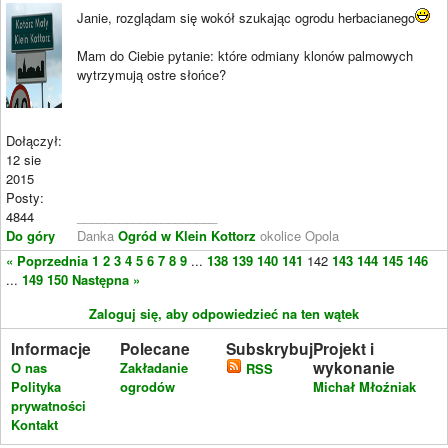
Janie, rozglądam się wokół szukając ogrodu herbacianego
Mam do Ciebie pytanie: które odmiany klonów palmowych
wytrzymują ostre słońce?
Dołączył:
12 sie
2015
Posty:
4844
____________________
Do góry
Danka
Ogród w Klein Kottorz
okolice Opola
« Poprzednia
1
2
3
4
5
6
7
8
9
...
138
139
140
141
142
143
144
145
146
...
149
150
Następna »
Zaloguj się, aby odpowiedzieć na ten wątek
Informacje
Polecane
Subskrybuj
Projekt i
wykonanie
O nas
Zakładanie
RSS
Polityka
ogrodów
Michał Młoźniak
prywatności
Kontakt