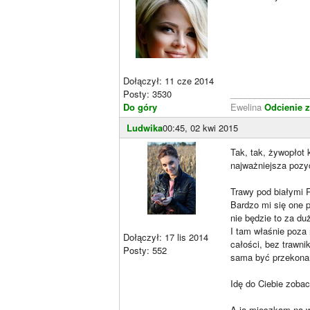
Dołączył: 11 cze 2014
Posty: 3530
________________
Do góry
Ewelina
Odcienie z
Ludwika
00:45, 02 kwi 2015
Tak, tak, żywopłot 
najważniejsza poz
Trawy pod białymi R
Bardzo mi się one p
nie będzie to za d
I tam właśnie poza 
Dołączył: 17 lis 2014
całości, bez trawni
Posty: 552
sama być przekonan
Idę do Ciebie zobac
A ja mieszkam na 