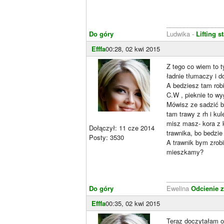
________________
Do góry
Ludwika -
Lifting 
Efffa
00:28, 02 kwi 2015
Z tego co wiem to t
ładnie tłumaczy i d
A bedziesz tam rob
C.W , pieknie to wy
Mówisz ze sadzić be
tam trawy z rh i kul
misz masz- kora z k
Dołączył: 11 cze 2014
trawnika, bo bedzie
Posty: 3530
A trawnik bym zrobi
mieszkamy?
________________
Do góry
Ewelina
Odcienie z
Efffa
00:35, 02 kwi 2015
Teraz doczytałam o 