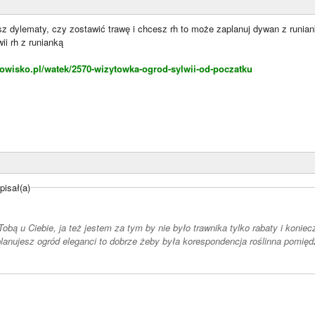
z dylematy, czy zostawić trawę i chcesz rh to może zaplanuj dywan z runiank
ii rh z runianką
owisko.pl/watek/2570-wizytowka-ogrod-sylwii-od-poczatku
pisał(a)
obą u Ciebie, ja też jestem za tym by nie było trawnika tylko rabaty i konieczn
planujesz ogród eleganci to dobrze żeby była korespondencja roślinna pomięd