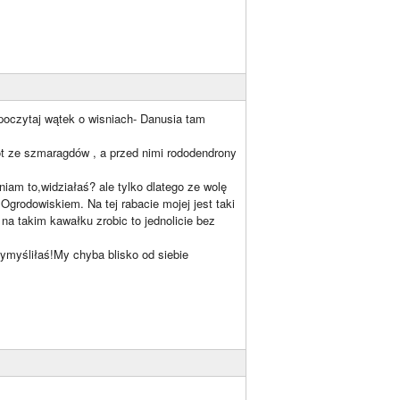
 poczytaj wątek o wisniach- Danusia tam
ot ze szmaragdów , a przed nimi rododendrony
iam to,widziałaś? ale tylko dlatego ze wolę
d Ogrodowiskiem. Na tej rabacie mojej jest taki
na takim kawałku zrobic to jednolicie bez
wymyśliłaś!My chyba blisko od siebie