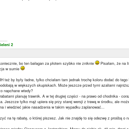
____
ieleni 2
koniecznie, bo ten bałagan za płotem szybko nie zniknie
Pisałam, że na l
ycja w sumie
H też by były ładne, tylko chciałam tam jednak trochę koloru dodać do tego 
odobają w większych skupiskach. Może jeszcze przed tymi azaliami najniższe
użo napchane wtedy?
rabatami planuję trawnik. A w tej drugiej części - na prawo od chodnika - cor
ka. Jeszcze tylko mąż upiera się przy starej wersji z trawą w środku, ale mo
a i wiedzieć jakie nasadzenia w takim wypadku zaplanować...
zyć na tę rabatę, o której piszesz. Jak nie znajdę to się odezwę z prośbą o 
wiosce między Cieszynem a Jastrzębiem. Mamy do siebie ok. 40 min. drog