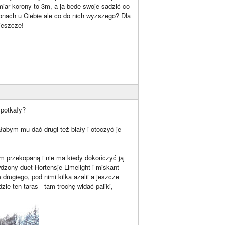
ar korony to 3m, a ja bede swoje sadzić co
onach u Ciebie ale co do nich wyzszego? Dla
jeszcze!
spotkały?
ałabym mu dać drugi też biały i otoczyć je
em przekopaną i nie ma kiedy dokończyć ją
dzony duet Hortensje Limelight i miskant
drugiego, pod nimi kilka azalii a jeszcze
zie ten taras - tam trochę widać paliki,