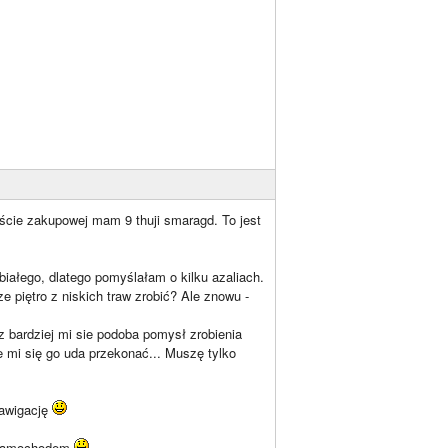
iście zakupowej mam 9 thuji smaragd. To jest
białego, dlatego pomyślałam o kilku azaliach.
 piętro z niskich traw zrobić? Ale znowu -
az bardziej mi sie podoba pomysł zrobienia
że mi się go uda przekonać... Muszę tylko
nawigację
i samochodem