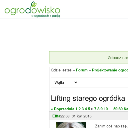
Zobacz nas
Gdzie jesteś »
Forum
»
Projektowanie ogro
Lifting starego ogródka
« Poprzednia
1
2
3
4
5
6
7
8
9
10
...
59
60
Na
Efffa
22:58, 01 kwi 2015
Zanim coś napiszę, 