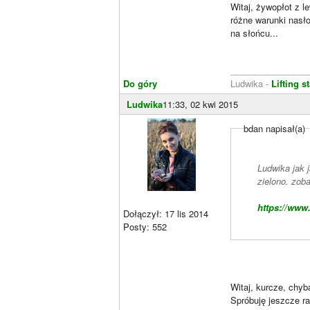
Witaj, żywopłot z l
różne warunki nasłon
na słońcu...
________________
Do góry
Ludwika -
Lifting 
Ludwika
11:33, 02 kwi 2015
bdan napisał(a)
Ludwika jak 
zielono. zoba
https://www
Dołączył: 17 lis 2014
Posty: 552
Witaj, kurcze, chyb
Spróbuję jeszcze r