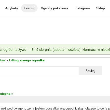
Artykuły
Forum
Ogrody pokazowe
Instagram
Sklep
z ogród na żywo — 8 i 9 sierpnia (sobota-niedziela), kiermasz w niedzi
dów
»
Lifting starego ogródka
Szukaj
stępna »
weź pod uwage to że ja jestem początkujacą ogrodniczką i dlatego to co ja pi