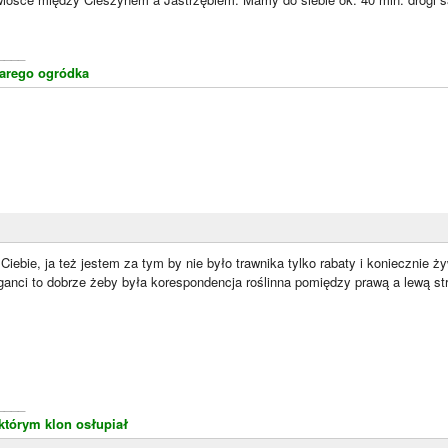
____
starego ogródka
iebie, ja też jestem za tym by nie było trawnika tylko rabaty i koniecznie żywo
ganci to dobrze żeby była korespondencja roślinna pomiędzy prawą a lewą st
____
którym klon osłupiał