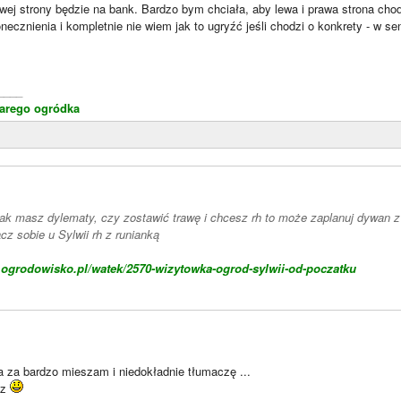
ewej strony będzie na bank. Bardzo bym chciała, aby lewa i prawa strona chod
ecznienia i kompletnie nie wiem jak to ugryźć jeśli chodzi o konkrety - w sens
____
starego ogródka
jak masz dylematy, czy zostawić trawę i chcesz rh to może zaplanuj dywan z 
cz sobie u Sylwii rh z runianką
.ogrodowisko.pl/watek/2570-wizytowka-ogrod-sylwii-od-poczatku
a za bardzo mieszam i niedokładnie tłumaczę ...
az