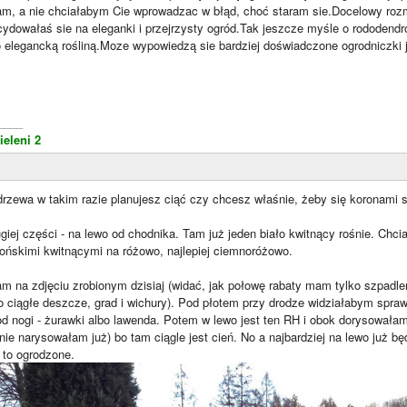
, a nie chciałabym Cie wprowadzac w błąd, choć staram sie.Docelowy rozmi
ydowałaś sie na eleganki i przejrzysty ogród.Tak jeszcze myśle o rododendr
o elegancką rośliną.Moze wypowiedzą sie bardziej doświadczone ogrodniczki 
____
ieleni 2
drzewa w takim razie planujesz ciąć czy chcesz właśnie, żeby się koronami 
ugiej części - na lewo od chodnika. Tam już jeden biało kwitnący rośnie. Chci
pońskimi kwitnącymi na różowo, najlepiej ciemnoróżowo.
m na zdjęciu zrobionym dzisiaj (widać, jak połowę rabaty mam tylko szpadl
o ciągłe deszcze, grad i wichury). Pod płotem przy drodze widziałabym spraw
od nogi - żurawki albo lawenda. Potem w lewo jest ten RH i obok dorysowałam 
nie narysowałam już) bo tam ciągle jest cień. No a najbardziej na lewo już będ
t to ogrodzone.