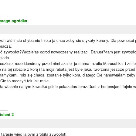
____
starego ogródka
ych wiśni sie chyba nie tnie,a ja chcę zeby sie stykały korony. Dla pewnosci
oradza.
ić zywopłot?Widziałas ogród nowoczesny realizacji Danusi?-tam jest zywopł
glada.
dziesz rododdendrony przed nimi azalie- ja mama- azalię Maruschka- i zmien
e na tej rabacie z korą i ta moja rabata jest byle jaka, tworzona jeszcze prze
amykami, robi się chaos, zostanie tylko kora, dlatego Cie namawiałam zeby 
 Cie to meczyć tak jak mnie.
ła własnie na tym kawałku gdzie pokazałas teraz.Duet z hortensjami fajnie 
____
ieleni 2
tarasie wiec ja bym zrobiła zywopłot!