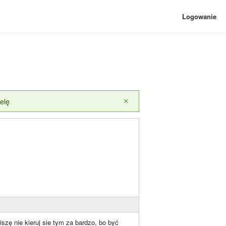
Logowanie
elę
×
szę nie kieruj sie tym za bardzo, bo być