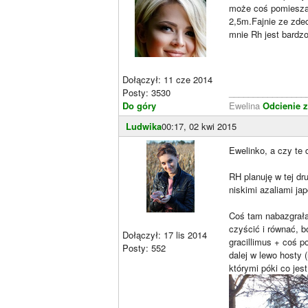
może coś pomieszam
2,5m.Fajnie ze zdec
mnie Rh jest bardz
Dołączył: 11 cze 2014
Posty: 3530
________________
Do góry
Ewelina
Odcienie z
Ludwika
00:17, 02 kwi 2015
Ewelinko, a czy te 
RH planuję w tej dr
niskimi azaliami ja
Coś tam nabazgrała
czyścić i równać, b
Dołączył: 17 lis 2014
gracillimus + coś p
Posty: 552
dalej w lewo hosty (
którymi póki co jes