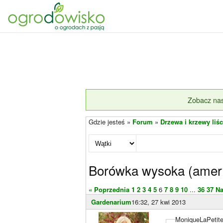
Zobacz nas
Gdzie jesteś »
Forum
»
Drzewa i krzewy liśc
Borówka wysoka (amery
« Poprzednia
1
2
3
4
5
6
7
8
9
10
...
36
37
Na
Gardenarium
16:32, 27 kwi 2013
MoniqueLaPetite