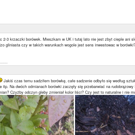
 2-3 krzaczki borówek. Mieszkam w UK i tutaj lato nie jest zbyt cieple ani 
dzo gliniasta czy w takich warunkach wogole jest sens inwestowac w borówki
____
Jakiś czas temu sadziłem borówkę, całe sadzenie odbyło się według sztuki
e itp. Na dwóch odmianach borówki zaczęły się przebarwiać na rudobrązowy k
ian? Czyżby odczyn gleby zmieniał kolor liści? Czy jest to naturalne i nie