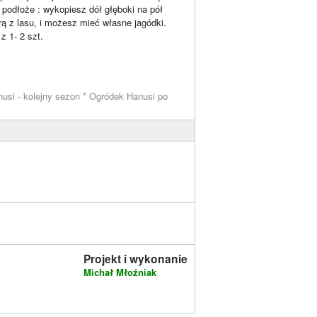
e podłoże : wykopiesz dół głęboki na pół
ą z lasu, i możesz mieć własne jagódki.
z 1- 2 szt.
usi - kolejny sezon * Ogródek Hanusi po
Projekt i wykonanie
Michał Młoźniak