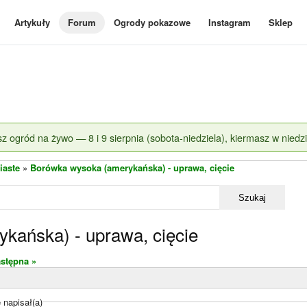
Artykuły
Forum
Ogrody pokazowe
Instagram
Sklep
z ogród na żywo — 8 i 9 sierpnia (sobota-niedziela), kiermasz w niedzi
iaste
»
Borówka wysoka (amerykańska) - uprawa, cięcie
Szukaj
kańska) - uprawa, cięcie
stępna »
 napisał(a)