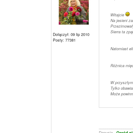
Witajcie
Na jesieni z
Przezimowały
Sierra ta zpą
Dołączył: 09 lip 2010
Posty: 77381
Natomiast el
Różnica międ
W przyszłym 
Tylko obawia
Może powinn
________________
Danusia -
Ogród ni