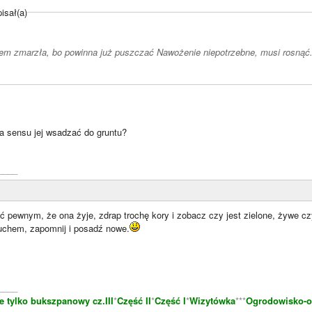
isał(a)
m zmarzła, bo powinna już puszczać Nawożenie niepotrzebne, musi rosnąć
ma sensu jej wsadzać do gruntu?
____
ć pewnym, że ona żyje, zdrap trochę kory i zobacz czy jest zielone, żywe c
uchem, zapomnij i posadź nowe.
____
e tylko bukszpanowy cz.III
*
Część II
*
Część I
*
Wizytówka
***
Ogrodowisko-o