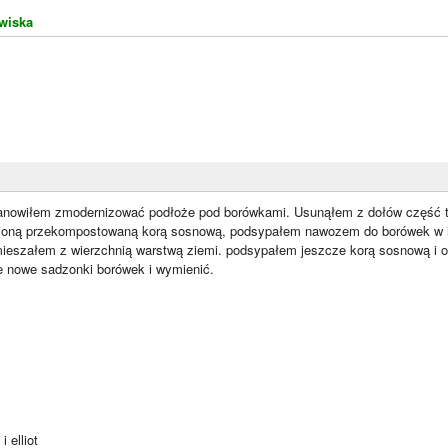
wiska
tanowiłem zmodernizować podłoże pod borówkami. Usunąłem z dołów część t
nioną przekompostowaną korą sosnową, podsypałem nawozem do borówek w il
zemieszałem z wierzchnią warstwą ziemi. podsypałem jeszcze korą sosnową i
e nowe sadzonki borówek i wymienić.
 elliot