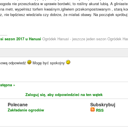
ogoda nie przeszkadza w uprawie borówki, to rośliny akurat lubią. A gliniast
 na metr, wypełnisz torfem kwaśnym,igliwiem przekompostowanym , starą kor
sz, nie będziesz wiedziała czy dobrze, że miałaś obawy. Na początek spróbuj 
____
si
sezon 2017 u Hanusi
Ogródek Hanusi - jeszcze jeden sezon Ogródek Han
esową odpowiedź
Mogę być spokojny
stępna »
Zaloguj się, aby odpowiedzieć na ten wątek
Polecane
Subskrybuj
Zakładanie ogrodów
RSS