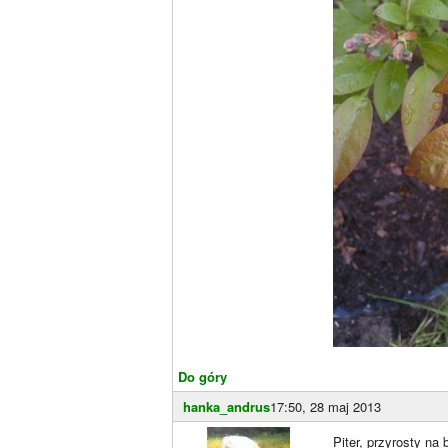
Do góry
hanka_andrus
17:50, 28 maj 2013
Piter, przyrosty n