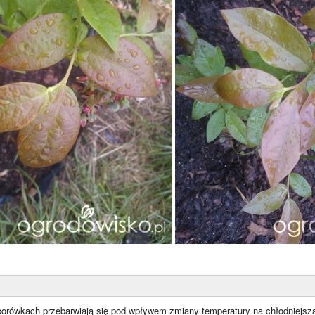
a borówkach przebarwiają się pod wpływem zmiany temperatury na chłodniejszą