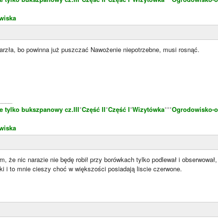
wiska
zła, bo powinna już puszczać Nawożenie niepotrzebne, musi rosnąć.
____
e tylko bukszpanowy cz.III
*
Część II
*
Część I
*
Wizytówka
***
Ogrodowisko-o
wiska
, że nic narazie nie będę robił przy borówkach tylko podlewał i obserwował,
ki i to mnie cieszy choć w większości posiadają liscie czerwone.