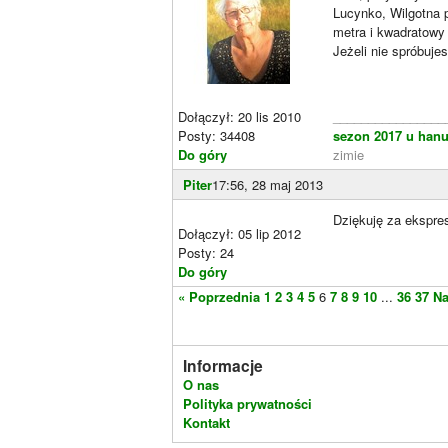
Lucynko, Wilgotna p
metra i kwadratowy
Jeżeli nie spróbuje
Dołączył: 20 lis 2010
________________
Posty: 34408
sezon 2017 u hanu
Do góry
zimie
Piter
17:56, 28 maj 2013
Dziękuję za ekspr
Dołączył: 05 lip 2012
Posty: 24
Do góry
« Poprzednia
1
2
3
4
5
6
7
8
9
10
...
36
37
Na
Informacje
O nas
Polityka prywatności
Kontakt