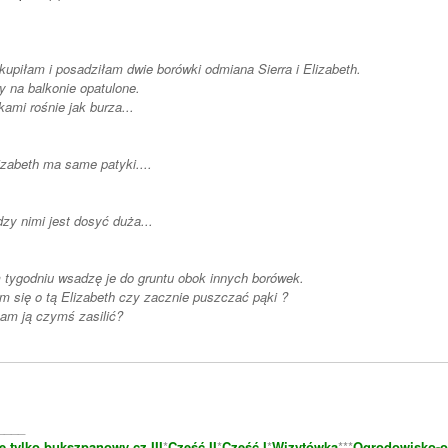
akupiłam i posadziłam dwie borówki odmiana Sierra i Elizabeth.
 na balkonie opatulone.
kami rośnie jak burza...
izabeth ma same patyki....
zy nimi jest dosyć duża...
tygodniu wsadzę je do gruntu obok innych borówek.
m się o tą Elizabeth czy zacznie puszczać pąki ?
am ją czymś zasilić?
____
e tylko bukszpanowy cz.III
*
Część II
*
Część I
*
Wizytówka
***
Ogrodowisko-o