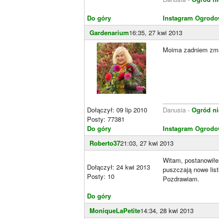
Do góry
Instagram Ogrodo
Gardenarium
16:35, 27 kwi 2013
Moima zadniem zmar
________________
Dołączył: 09 lip 2010
Danusia -
Ogród ni
Posty: 77381
Do góry
Instagram Ogrodo
Roberto37
21:03, 27 kwi 2013
Witam, postanowiłem
Dołączył: 24 kwi 2013
puszczają nowe list
Posty: 10
Pozdrawiam.
Do góry
MoniqueLaPetite
14:34, 28 kwi 2013