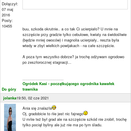
Dołączył:
07 maj
2016
Posty:
10455
buu, szkoda okrutnie.. a co tak Ci ucierpiało? U mnie na
szczęście przy gradzie tylko cebulowe, kwiaty na świdośliwie
(będzie mniej owoców) i magnolia ucierpiały.. reszta była
wtedy w zbyt wielkich powijakach - na całe szczęście.
A poza tym wszystko dobrze? ja trochę odżywam ogrodowo
po zeszłorocznej stagnacji...
____________________
Ogródek Kasi - początkującego ogrodnika kawałek
Do góry
trawnika
jolanka
19:50, 02 cze 2021
Ania się znalazła
Oj, gradobicie to ńie jest nic fajnego
U mńie też był grad ale na szczęście szkód nie zrobił, trochę
tylko pociął byliny ale już nie ma po tym śladu.