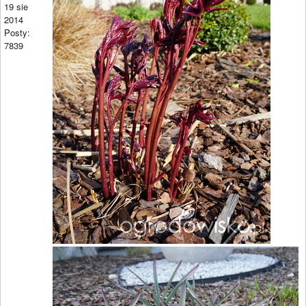
19 sie
2014
Posty:
7839