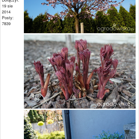
19 sie
2014
Posty:
7839