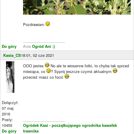
Pozdrawiam
____________________
Do góry
Ania
Ogród Ani :)
Kasia_CS
18:01, 02 cze 2021
OOO jestes
No ale te wiosenne fotki, to chyba tak sprzed
miesiąca, co
? Sypnij jeszcze czymś aktualnym
przecież masz co focić
Dołączył:
07 maj
2016
Posty:
____________________
10455
Ogródek Kasi - początkującego ogrodnika kawałek
Do góry
trawnika