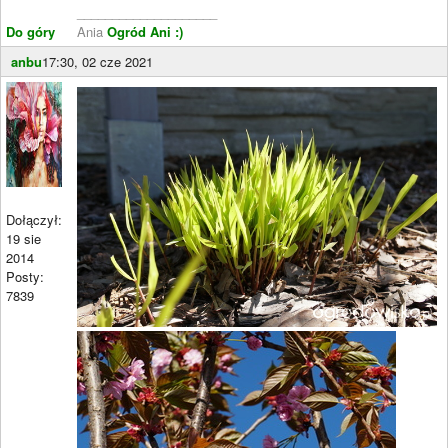
____________________
Do góry
Ania
Ogród Ani :)
anbu
17:30, 02 cze 2021
Dołączył:
19 sie
2014
Posty:
7839