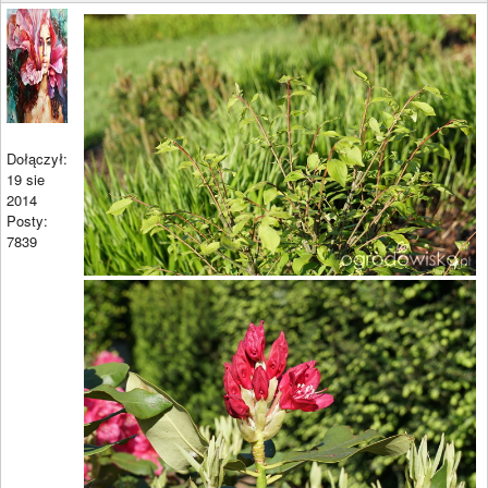
Dołączył:
19 sie
2014
Posty:
7839