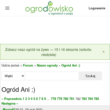
Logowanie
Zobacz nasz ogród na żywo — 15 i 16 sierpnia (sobota-
×
niedziela)
Gdzie jesteś »
Forum
»
Nasze ogrody
»
Ogród Ani :)
Szukaj
Ogród Ani :)
« Poprzednia
1
2
3
4
5
6
7
8
9
...
778
779
780
781
782
783
784
785
Następna »
Monia81
20:31, 02 maj 2021