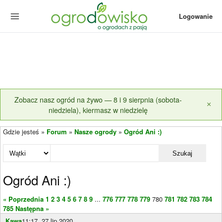
Logowanie
Zobacz nasz ogród na żywo — 8 i 9 sierpnia (sobota-
×
niedziela), kiermasz w niedzielę
Gdzie jesteś »
Forum
»
Nasze ogrody
»
Ogród Ani :)
Szukaj
Ogród Ani :)
« Poprzednia
1
2
3
4
5
6
7
8
9
...
776
777
778
779
780
781
782
783
784
785
Następna »
Kawa
11:17, 27 lip 2020