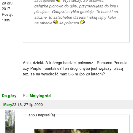
szczepienie
. Wystarczy, że ustawisz
29 gru
gałązkę pionowo do góry, przymocujesz do kija i
2017
pilnujesz. Gałązki szybko grubieją. Te buczki są
Posty:
śliczne, to szlachetne drzewa i robią fajny kolor
1335
na rabacie
Ja polecam
Aniu, dzięki. A którego bardziej polecasz - Purpurea Pendula
czy Purple Fountaine? Ten drugi chyba jest węższy, piszą
też, że na wysokość max 3-5 m (po 20 latach)?
____________________
Do góry
Ela
Motylogród
Mary
23:18, 27 lip 2020
anbu napisał(a)