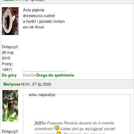
Ania pięknie
drzewiszca cudne!
a hortki i jezówki mniam
sto lat Anuś
Dołączył:
26 maj
2015
Posty:
14911
____________________
Do góry
Kamila-
Droga do spełnienia
Mariposa
18:01, 27 lip 2020
anbu napisał(a)
[b]Elu
Purpurea Pendula dorasta do 3 metrów
szerokości
Łatwo jest go wyciągnąć ponad
Dołączył: