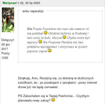
Mariposa
11:32, 30 lip 2020
anbu napisał(a)
Ela
Purple Fountaine nie mam ale zawsze mi
się podobał
Ostatnio byliśmy w Kudowej i
tam rosły te buki, śliczne
Chyba może być
Dołączył:
węższy
Ale Purpurea Pendula też bez
29 gru
problemu wyciągniesz i utrzymasz w ryzach
2017
poprzez cięcie
Posty:
1335
Dziękuję, Aniu. Rozejrzę się, co dostanę w okolicznych
szkółkach, bo - po przebojach z jarząbami - przez internet
drzew już nie będę zamawiać.
PS Zakochałam się w Twojej Pashminie... Czyżbym
planowała nowy zakup?