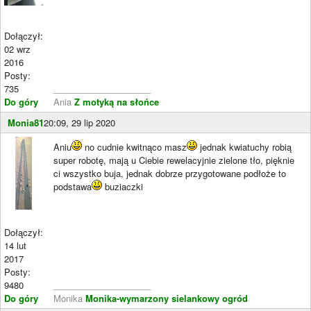
Dołączył:
02 wrz
2016
Posty:
735
____________________
Do góry
Ania
Z motyką na słońce
Monia81
20:09, 29 lip 2020
Aniu
no cudnie kwitnąco masz
jednak kwiatuchy robią
super robotę, mają u Ciebie rewelacyjnie zielone tło, pięknie
ci wszystko buja, jednak dobrze przygotowane podłoże to
podstawa
buziaczki
Dołączył:
14 lut
2017
Posty:
9480
____________________
Do góry
Monika
Monika-wymarzony sielankowy ogród