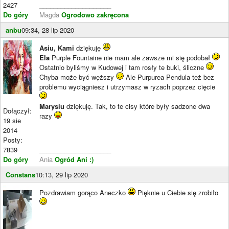
2427
____________________
Do góry
Magda
Ogrodowo zakręcona
anbu
09:34, 28 lip 2020
Asiu, Kami
dziękuję
Ela
Purple Fountaine nie mam ale zawsze mi się podobał
Ostatnio byliśmy w Kudowej i tam rosły te buki, śliczne
Chyba może być węższy
Ale Purpurea Pendula też bez
problemu wyciągniesz i utrzymasz w ryzach poprzez cięcie
Marysiu
dziękuję. Tak, to te cisy które były sadzone dwa
Dołączył:
razy
19 sie
2014
Posty:
7839
____________________
Do góry
Ania
Ogród Ani :)
Constans
10:13, 29 lip 2020
Pozdrawiam gorąco Aneczko
Pięknie u Ciebie się zrobiło