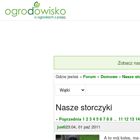
Zobacz nas
Gdzie jesteś »
Forum
»
Domowe
»
Nasze st
Nasze storczyki
« Poprzednia
1
2
3
4
5
6
7
8
9
...
11
12
13
14
justi
23:04, 01 paź 2011
A to mój kolos, ma 