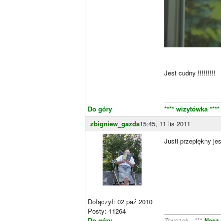
Jest cudny !!!!!!!!!
________________
Do góry
**** wizytówka ***
zbigniew_gazda
15:45, 11 lis 2011
Justi przepiękny je
Dołączył: 02 paź 2010
Posty: 11264
________________
Do góry
Zbyszek - ***
Nasz