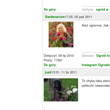
________________
Do góry
Justyna -
ogród w 
Gardenarium
17:25, 02 paź 2011
Ależ ogromne. Jak 
________________
Dołączył: 09 lip 2010
Danusia -
Ogród ni
Posty: 77381
Do góry
Instagram Ogrodo
justi
13:01, 11 lis 2011
To chyba taka odmi
pałeczki nawozowe