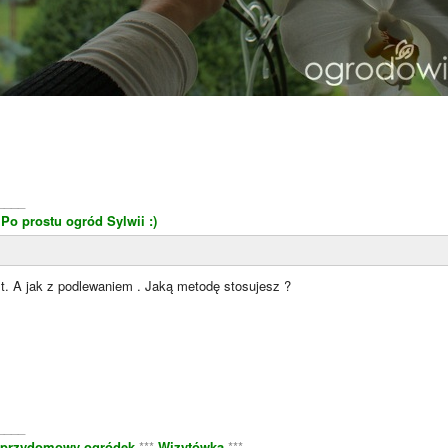
____
*
Po prostu ogród Sylwii :)
st. A jak z podlewaniem . Jaką metodę stosujesz ?
____
 przydomowy ogródek
***
Wizytówka
***