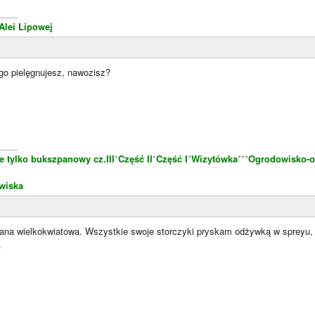
____
Alei Lipowej
go pielęgnujesz, nawozisz?
____
e tylko bukszpanowy cz.III
*
Część II
*
Część I
*
Wizytówka
***
Ogrodowisko-o
wiska
ana wielkokwiatowa. Wszystkie swoje storczyki pryskam odżywką w spreyu, 
.