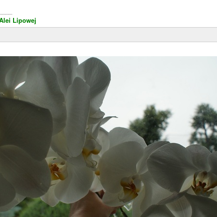
____
Alei Lipowej