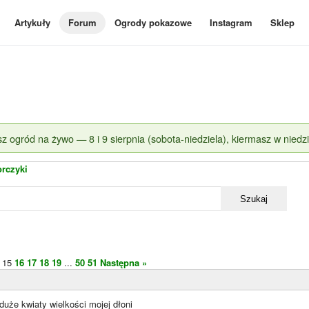
Artykuły
Forum
Ogrody pokazowe
Instagram
Sklep
z ogród na żywo — 8 i 9 sierpnia (sobota-niedziela), kiermasz w niedzi
orczyki
Szukaj
15
16
17
18
19
...
50
51
Następna »
duże kwiaty wielkości mojej dłoni