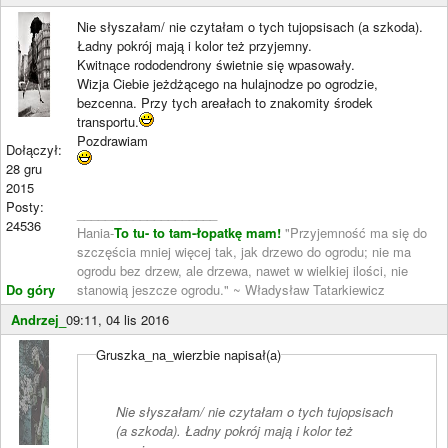
Nie słyszałam/ nie czytałam o tych tujopsisach (a szkoda).
Ładny pokrój mają i kolor też przyjemny.
Kwitnące rododendrony świetnie się wpasowały.
Wizja Ciebie jeżdżącego na hulajnodze po ogrodzie,
bezcenna. Przy tych areałach to znakomity środek
transportu.
Pozdrawiam
Dołączył:
28 gru
2015
Posty:
____________________
24536
Hania-
To tu- to tam-łopatkę mam!
"Przyjemność ma się do
szczęścia mniej więcej tak, jak drzewo do ogrodu; nie ma
ogrodu bez drzew, ale drzewa, nawet w wielkiej ilości, nie
Do góry
stanowią jeszcze ogrodu." ~ Władysław Tatarkiewicz
Andrzej_
09:11, 04 lis 2016
Gruszka_na_wierzbie napisał(a)
Nie słyszałam/ nie czytałam o tych tujopsisach
(a szkoda). Ładny pokrój mają i kolor też