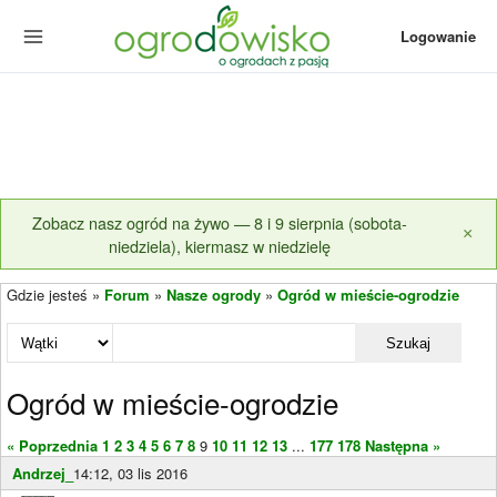
Logowanie
Zobacz nasz ogród na żywo — 8 i 9 sierpnia (sobota-
×
niedziela), kiermasz w niedzielę
Gdzie jesteś »
Forum
»
Nasze ogrody
»
Ogród w mieście-ogrodzie
Szukaj
Ogród w mieście-ogrodzie
« Poprzednia
1
2
3
4
5
6
7
8
9
10
11
12
13
...
177
178
Następna »
Andrzej_
14:12, 03 lis 2016