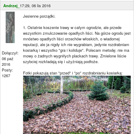
Andrzej_
17:29, 06 lis 2016
Jesienne porządki.
1. Ostatnie koszenie trawy w całym ogrodzie, ale przede
wszystkim zmulczowanie opadłych liści. Na górze ogrodu jest
mnóstwo opadłych liści orzechów włoskich, o wiadomej
reputacji, ale ja nigdy ich nie wygrabiam, jedynie rozdrabniam
kosiarką i wszystko "gra i koliduje". Polecam metodę; nie ma
Dołączył:
mowy o żadnych wygniłych plackach trawy. Zmielone liście
06 paź
szybciej rozkładają się i użyźniają podłoże.
2016
Posty:
Fotki pokazują stan "przed" i "po" rozdrabnianiu kosiarką:
1267