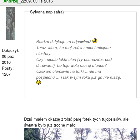
Andrzej_
22:09, 03 lis 2016
Sylvana napisał(a)
Bardzo dziękuję za odpowiedź
Teraz wiem, że mój znów zmieni miejsce -
Dołączył:
niestety.
06 paź
Czy zniesie lekki cień (Ty posadziłeś pod
2016
drzewami), bo tuje wolą raczej słońce?
Posty:
Czekam cierpliwie na fotki....nie ma
1267
pośpiechu.....i tak w tym roku już go nie ruszę.
Dziś miałem okazję zrobić parę fotek tych tujopsisów, ale
światła było już trochę mało: