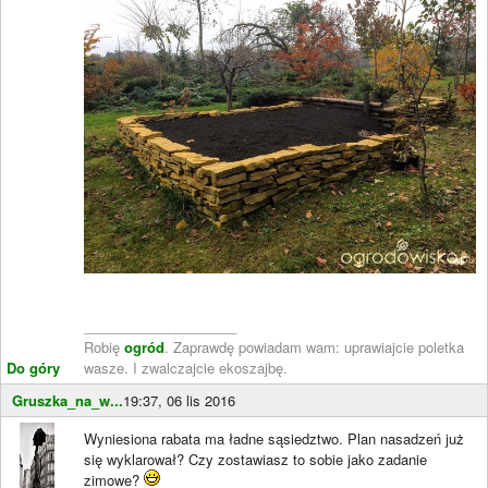
____________________
Robię
ogród
. Zaprawdę powiadam wam: uprawiajcie poletka
Do góry
wasze. I zwalczajcie ekoszajbę.
Gruszka_na_w...
19:37, 06 lis 2016
Wyniesiona rabata ma ładne sąsiedztwo. Plan nasadzeń już
się wyklarował? Czy zostawiasz to sobie jako zadanie
zimowe?