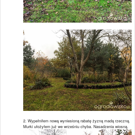
2. Wypełniłem nową wyniesioną rabatę żyzną madą rzeczną.
Murki ułożyłem już we wrześniu chyba. Nasadzenia wiosną.