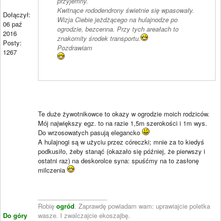
przyjemny.
Kwitnące rododendrony świetnie się wpasowały.
Dołączył:
Wizja Ciebie jeżdżącego na hulajnodze po
06 paź
ogrodzie, bezcenna. Przy tych areałach to
2016
znakomity środek transportu.
Posty:
Pozdrawiam
1267
Te duże żywotnikowce to okazy w ogrodzie moich rodziców.
Mój największy egz. to na razie 1,5m szerokości i 1m wys.
Do wrzosowatych pasują elegancko
A hulajnogi są w użyciu przez córeczki; mnie za to kiedyś
podkusiło, żeby stanąć (okazało się później, że pierwszy i
ostatni raz) na deskorolce syna: spuśćmy na to zasłonę
milczenia
____________________
Robię
ogród
. Zaprawdę powiadam wam: uprawiajcie poletka
Do góry
wasze. I zwalczajcie ekoszajbę.