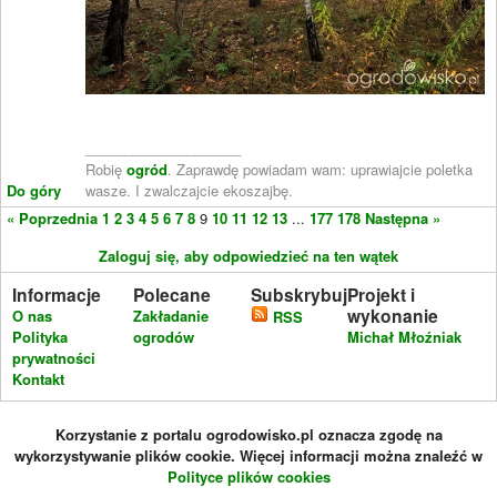
____________________
Robię
ogród
. Zaprawdę powiadam wam: uprawiajcie poletka
Do góry
wasze. I zwalczajcie ekoszajbę.
« Poprzednia
1
2
3
4
5
6
7
8
9
10
11
12
13
...
177
178
Następna »
Zaloguj się, aby odpowiedzieć na ten wątek
Informacje
Polecane
Subskrybuj
Projekt i
wykonanie
O nas
Zakładanie
RSS
Polityka
ogrodów
Michał Młoźniak
prywatności
Kontakt
Korzystanie z portalu ogrodowisko.pl oznacza zgodę na
wykorzystywanie plików cookie. Więcej informacji można znaleźć w
Polityce plików cookies