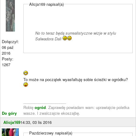
Alicja169 napisał(a)
No to teraz będą surrealistyczne wizje w stylu
Salwadora Dali
Dołączył:
06 paź
2016
Posty:
1267
To może na początek wyasfaltuję sobie ścieżki w ogródku?
____________________
Robię
ogród
. Zaprawdę powiadam wam: uprawiajcie poletka
Do góry
wasze. I zwalczajcie ekoszajbę.
Alicja169
14:33, 03 lis 2016
Pazdzierzowy napisał(a)