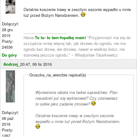
Ostatnie koszenie trawy w zeszłym sezonie wypadło u mnie
tuż przed Bożym Narodzeniem.
Dołączył:
28 gru
____________________
2015
Hania-
To tu- to tam-łopatkę mam!
"Przyjemność ma się do
Posty:
szczęścia mniej więcej tak, jak drzewo do ogrodu; nie ma
24536
ogrodu bez drzew, ale drzewa, nawet w wielkiej ilości, nie
Do góry
stanowią jeszcze ogrodu." ~ Władysław Tatarkiewicz
Andrzej_
20:47, 06 lis 2016
Gruszka_na_wierzbie napisał(a)
Wyniesiona rabata ma ładne sąsiedztwo. Plan
nasadzeń już się wyklarował? Czy zostawiasz
to sobie jako zadanie zimowe?
Dołączył:
Ostatnie koszenie trawy w zeszłym sezonie
06 paź
wypadło u mnie tuż przed Bożym Narodzeniem.
2016
Posty:
1267