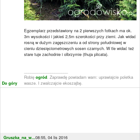
Egzemplarz przedstawiony na 2 pierwszych fotkach ma ok.
3m wysokości i jakieś 2,5m szerokości przy ziemi. Jak widać
rosną w dużym zagęszczeniu a od strony południowej w
cieniu dziesięciometrowych sosen czarnych. W tle widać też
stare tuje zachodnie i olbrzymie (thuja plicata).
____________________
Robię
ogród
. Zaprawdę powiadam wam: uprawiajcie poletka
Do góry
wasze. I zwalczajcie ekoszajbę.
Gruszka_na_w...
08:55, 04 lis 2016