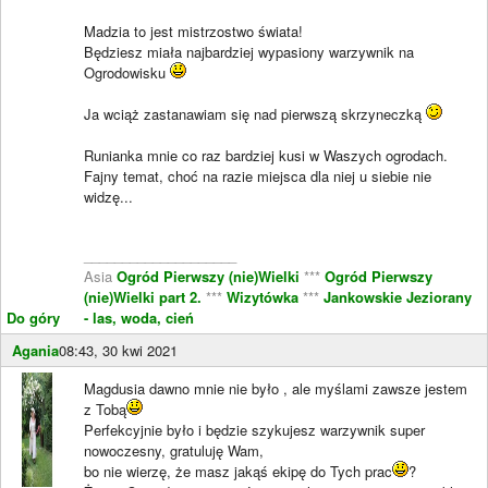
Madzia to jest mistrzostwo świata!
Będziesz miała najbardziej wypasiony warzywnik na
Ogrodowisku
Ja wciąż zastanawiam się nad pierwszą skrzyneczką
Runianka mnie co raz bardziej kusi w Waszych ogrodach.
Fajny temat, choć na razie miejsca dla niej u siebie nie
widzę...
____________________
Asia
Ogród Pierwszy (nie)Wielki
***
Ogród Pierwszy
(nie)Wielki part 2.
***
Wizytówka
***
Jankowskie Jeziorany
Do góry
- las, woda, cień
Agania
08:43, 30 kwi 2021
Magdusia dawno mnie nie było , ale myślami zawsze jestem
z Tobą
Perfekcyjnie było i będzie szykujesz warzywnik super
nowoczesny, gratuluję Wam,
bo nie wierzę, że masz jakąś ekipę do Tych prac
?