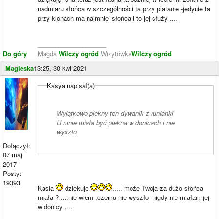
nadmiaru słońca w szczególności ta przy platanie -jedynie ta
przy klonach ma najmniej słońca i to jej służy ....
____________________
Do góry
Magda
Wilczy ogród
Wizytówka
Wilczy ogród
Magleska
13:25, 30 kwi 2021
Kasya napisał(a)
Wyjątkowo piekny ten dywanik z runianki
U mnie miała być piekna w donicach i nie
wyszło
Dołączył:
07 maj
2017
Posty:
19393
Kasia
dziękuję
..... może Twoja za dużo słońca
miała ? ....nie wiem ,czemu nie wyszło -nigdy nie miałam jej
w donicy ....