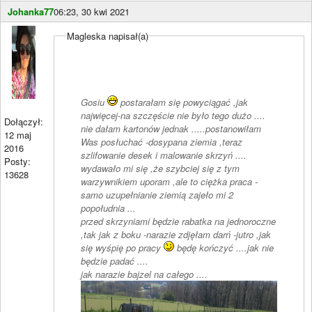
Johanka77
06:23, 30 kwi 2021
Magleska napisał(a)
Gosiu
postarałam się powyciągać ,jak
najwięcej-na szczęście nie było tego dużo ....
Dołączył:
nie dałam kartonów jednak .....postanowiłam
12 maj
Was posłuchać -dosypana ziemia ,teraz
2016
szlifowanie desek i malowanie skrzyń ....
Posty:
wydawało mi się ,że szybciej się z tym
13628
warzywnikiem uporam ,ale to ciężka praca -
samo uzupełnianie ziemią zajeło mi 2
popołudnia ...
przed skrzyniami będzie rabatka na jednoroczne
,tak jak z boku -narazie zdjęłam darń -jutro ,jak
się wyśpię po pracy
będę kończyć ....jak nie
będzie padać ....
jak narazie bajzel na całego ....