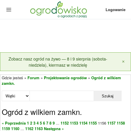
Logowanie
Zobacz nasz ogród na żywo — 8 i 9 sierpnia (sobota-
×
niedziela), kiermasz w niedzielę
Gdzie jesteś »
Forum
»
Projektowanie ogrodów
»
Ogród z wilkiem
zamkn.
Szukaj
Ogród z wilkiem zamkn.
« Poprzednia
1
2
3
4
5
6
7
8
9
...
1152
1153
1154
1155
1156
1157
1158
1159
1160
...
1162
1163
Następna »