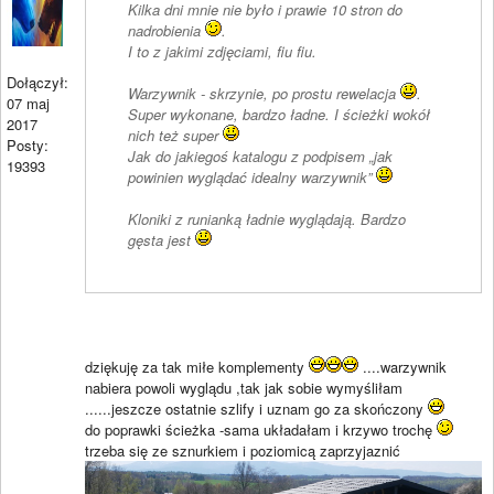
Kilka dni mnie nie było i prawie 10 stron do
nadrobienia
.
I to z jakimi zdjęciami, fiu fiu.
Dołączył:
Warzywnik - skrzynie, po prostu rewelacja
.
07 maj
Super wykonane, bardzo ładne. I ścieżki wokół
2017
nich też super
Posty:
Jak do jakiegoś katalogu z podpisem „jak
19393
powinien wyglądać idealny warzywnik”
Kloniki z runianką ładnie wyglądają. Bardzo
gęsta jest
dziękuję za tak miłe komplementy
....warzywnik
nabiera powoli wyglądu ,tak jak sobie wymyśliłam
......jeszcze ostatnie szlify i uznam go za skończony
do poprawki ścieżka -sama układałam i krzywo trochę
trzeba się ze sznurkiem i poziomicą zaprzyjaznić