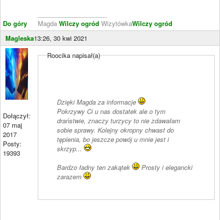
____________________
Do góry
Magda
Wilczy ogród
Wizytówka
Wilczy ogród
Magleska
13:26, 30 kwi 2021
Roocika napisał(a)
Dzięki Magda za informacje
Pokrzywy Ci u nas dostatek ale o tym
Dołączył:
draństwie, znaczy turzycy to nie zdawałam
07 maj
sobie sprawy. Kolejny okropny chwast do
2017
tępienia, bo jeszcze powój u mnie jest i
Posty:
skrzyp...
19393
Bardzo ładny ten zakątek
Prosty i elegancki
zarazem