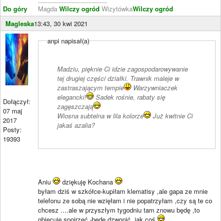
Do góry
Magda
Wilczy ogród
Wizytówka
Wilczy ogród
Magleska
13:43, 30 kwi 2021
anpi napisał(a)
Madziu, pięknie Ci idzie zagospodarowywanie
tej drugiej części działki. Trawnik maleje w
zastraszającym tempie
Warzywniaczek
elegancki!
Sadek rośnie, rabaty się
Dołączył:
zagęszczają
07 maj
Wiosna subtelna w lila kolorze
Już kwitnie Ci
2017
jakaś azalia?
Posty:
19393
Aniu
dziękuję Kochana
byłam dziś w szkółce-kupiłam klematisy ,ale gapa ze mnie
telefonu ze sobą nie wzięłam i nie popatrzyłam ,czy są te co
chcesz ....ale w przyszłym tygodniu tam znowu będę ,to
obiecuję spojrzeć -będę dzwonić ,jak coś