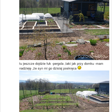
tu jeszcze dojdzie łuk -pergola ,taki jak przy domku -mam
nadzieję ,że syn mi go dzisiaj poskręca