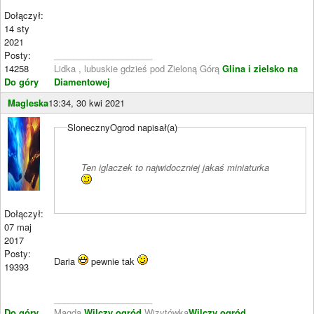
Dołączył:
14 sty
2021
Posty:
____________________
14258
Lidka , lubuskie gdzieś pod Zieloną Górą
Glina i zielsko na
Do góry
Diamentowej
Magleska
13:34, 30 kwi 2021
SlonecznyOgrod napisał(a)
Ten iglaczek to najwidoczniej jakaś miniaturka
Dołączył:
07 maj
2017
Posty:
Daria
pewnie tak
19393
____________________
Do góry
Magda
Wilczy ogród
Wizytówka
Wilczy ogród