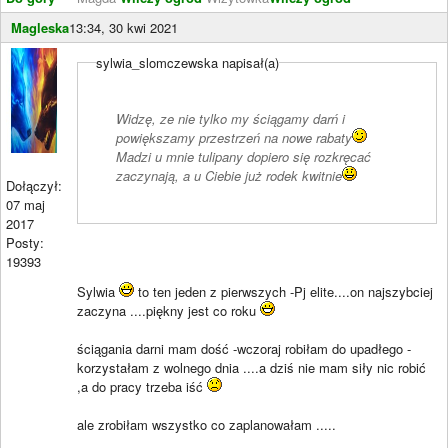
Magleska
13:34, 30 kwi 2021
sylwia_slomczewska napisał(a)
Widzę, ze nie tylko my ściągamy darń i
powiększamy przestrzeń na nowe rabaty
Madzi u mnie tulipany dopiero się rozkręcać
zaczynają, a u Ciebie już rodek kwitnie
Dołączył:
07 maj
2017
Posty:
19393
Sylwia
to ten jeden z pierwszych -Pj elite....on najszybciej
zaczyna ....piękny jest co roku
ściągania darni mam dość -wczoraj robiłam do upadłego -
korzystałam z wolnego dnia ....a dziś nie mam siły nic robić
,a do pracy trzeba iść
ale zrobiłam wszystko co zaplanowałam .....