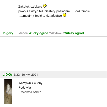
Zakątek dziękuje
powój i skrzyp też niestety posiadam .....cóż zrobić
.....musimy tępić to dziadostwo
____________________
Do góry
Magda
Wilczy ogród
Wizytówka
Wilczy ogród
LIDKA
13:32, 30 kwi 2021
Warzywnik cudny.
Podziwiam.
Pracowita babko