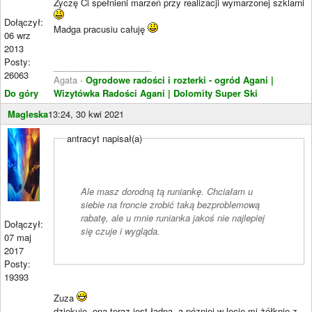
Życzę Ci spełnieni marzeń przy realizacji wymarzonej szklarni
Dołączył:
Madga pracusiu całuję
06 wrz
2013
Posty:
____________________
26063
Agata -
Ogrodowe radości i rozterki - ogród Agani
|
Do góry
Wizytówka Radości Agani
| Dolomity Super Ski
Magleska
13:24, 30 kwi 2021
antracyt napisał(a)
Ale masz dorodną tą runiankę. Chciałam u
siebie na froncie zrobić taką bezproblemową
rabatę, ale u mnie runianka jakoś nie najlepiej
Dołączył:
się czuje i wygląda.
07 maj
2017
Posty:
19393
Zuza
dziękuję -ona teraz jest ładna ,a pózniej w lecie mi żółknie z