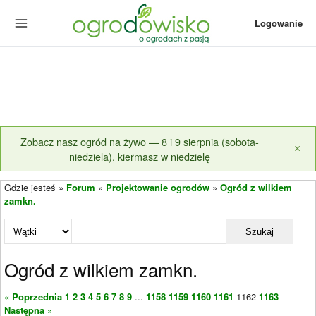
Logowanie
Zobacz nasz ogród na żywo — 8 i 9 sierpnia (sobota-
×
niedziela), kiermasz w niedzielę
Gdzie jesteś »
Forum
»
Projektowanie ogrodów
»
Ogród z wilkiem
zamkn.
Szukaj
Ogród z wilkiem zamkn.
« Poprzednia
1
2
3
4
5
6
7
8
9
...
1158
1159
1160
1161
1162
1163
Następna »