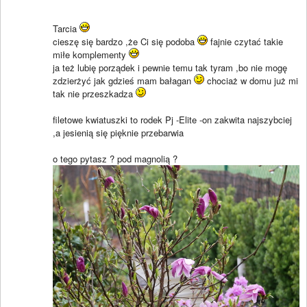
Tarcia
cieszę się bardzo ,że Ci się podoba
fajnie czytać takie
miłe komplementy
ja też lubię porządek i pewnie temu tak tyram ,bo nie mogę
zdzierżyć jak gdzieś mam bałagan
chociaż w domu już mi
tak nie przeszkadza
filetowe kwiatuszki to rodek Pj -Elite -on zakwita najszybciej
,a jesienią się pięknie przebarwia
o tego pytasz ? pod magnolią ?