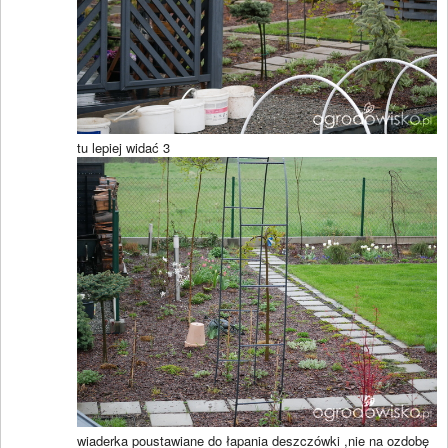
tu lepiej widać 3
wiaderka poustawiane do łapania deszczówki ,nie na ozdobę