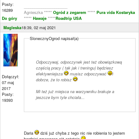
Posty:
____________________
16289
Agnieszka *****
Ogród z zegarem
*****
Pura vida Kostaryka
Do góry
*****
Hawaje
*****
Roadtrip USA
Magleska
18:39, 02 maj 2021
SlonecznyOgrod napisał(a)
Odpoczywaj, odpoczynek jest też obowiązkową
częścią pracy ( tak jak i treningu) będziesz
efektywniejsza
musisz odpoczywać
i
Dołączył:
dobrze, że to robisz
07 maj
2017
Mi też już miejsca na warzywniku brakuje a
Posty:
jeszcze bym tyle chciała...
19393
Daria
dziś już chyba z tego nic nie robienia to jestem
bardziej zmęczona niż ostatnio