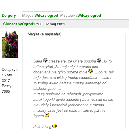
____________________
Do góry
Magda
Wilczy ogród
Wizytówka
Wilczy ogród
SlonecznyOgrod
17:00, 02 maj 2021
Magleska napisał(a)
Daria
cieszę się ,że Ci się podoba
jak to
miło czytać ,że moja ciężka praca jest
Dołączył:
doceniana nie tylko przeze mnie
....bo ja ,jak
16 sty
to ja -jeszcze widzę trochę niedoróbek .....ale i
2017
to zrobię -tylko narazie muszę odpocząć od
Posty:
ciężkich prac ....
7665
muszę poplewić na rabatach ,powysiewać
buraki,ogórki,dynie ,cukinie ( bo z rozsad mi się
nie udały ) posadzić jednoroczne z rozsad
.....cały czas jest co robić .....ale to już nie
łopata
dziś leżing