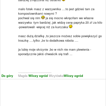
mało fotek masz z warzywnika ....to jest gdzieś tam za
kompostownikami nowymi ?
pochwal się nim
ja się mocno wkręciłam we własne
warzywka -tym bardziej ,jak widzę cenę papryka 20 zł za kilo
-powariowali -więcej niż za kurczaka
masz dużą działkę ,to jeszcze możesz sobie powiększyć go
troszkę ....tylko ,że to dodatkowa robota ....
ja lubię moje skrzynie ,bo w nich nie mam plewienia -
sporadycznie jakiś chwaścik się trafi ...
____________________
Do góry
Magda
Wilczy ogród
Wizytówka
Wilczy ogród