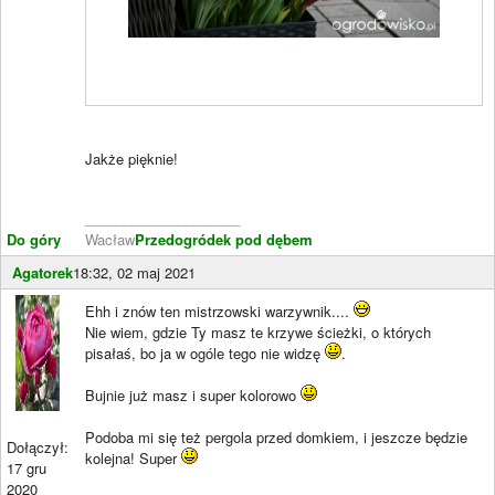
Jakże pięknie!
____________________
Do góry
Wacław
Przedogródek pod dębem
Agatorek
18:32, 02 maj 2021
Ehh i znów ten mistrzowski warzywnik....
Nie wiem, gdzie Ty masz te krzywe ścieżki, o których
pisałaś, bo ja w ogóle tego nie widzę
.
Bujnie już masz i super kolorowo
Podoba mi się też pergola przed domkiem, i jeszcze będzie
Dołączył:
kolejna! Super
17 gru
2020