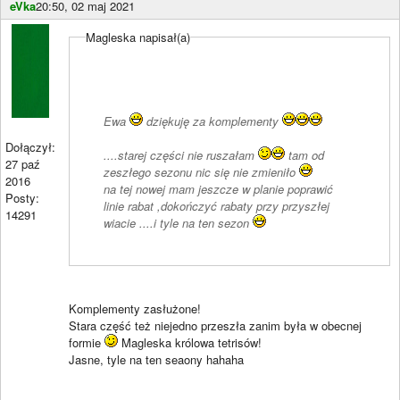
eVka
20:50, 02 maj 2021
Magleska napisał(a)
Ewa
dziękuję za komplementy
Dołączył:
....starej części nie ruszałam
tam od
27 paź
zeszłego sezonu nic się nie zmieniło
2016
na tej nowej mam jeszcze w planie poprawić
Posty:
linie rabat ,dokończyć rabaty przy przyszłej
14291
wiacie ....i tyle na ten sezon
Komplementy zasłużone!
Stara część też niejedno przeszła zanim była w obecnej
formie
Magleska królowa tetrisów!
Jasne, tyle na ten seaony hahaha