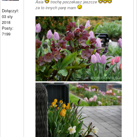
Asia
trochę poczekasz jeszcze
za to innych parę mam
Dołączył:
03 sty
2018
Posty:
7199