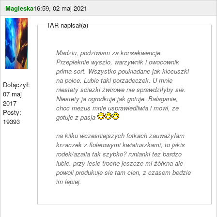
Magleska
16:59, 02 maj 2021
TAR napisał(a)
Madziu, podziwiam za konsekwencje.
Przepieknie wyszlo, warzywnik i owocownik
prima sort. Wszystko poukladane jak klocuszki
na polce. Lubie taki porzadeczek. U mnie
Dołączył:
niestety sciezki żwirowe nie sprawdziłyby sie.
07 maj
Niestety ja ogrodkuje jak gotuje. Balaganie,
2017
choc mezus mnie usprawiedliwia i mowi, ze
Posty:
gotuje z pasja
19393
na kilku wczesniejszych fotkach zauważyłam
krzaczek z fioletowymi kwiatuszkami, to jakis
rodek/azalia tak szybko? runianki tez bardzo
lubie. przy lesie troche jeszcze mi żółkna ale
powoli produkuje sie tam cien, z czasem bedzie
im lepiej.