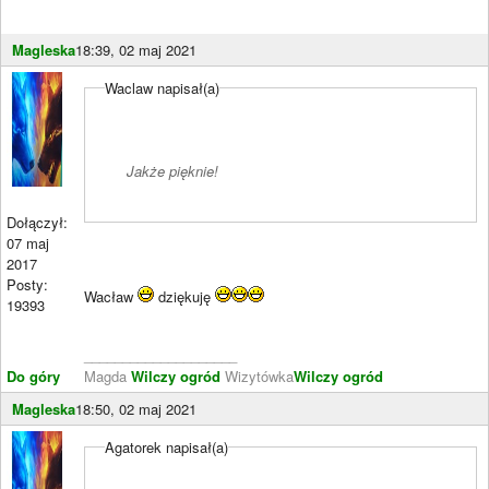
Magleska
18:39, 02 maj 2021
Waclaw napisał(a)
Jakże pięknie!
Dołączył:
07 maj
2017
Posty:
Wacław
dziękuję
19393
____________________
Do góry
Magda
Wilczy ogród
Wizytówka
Wilczy ogród
Magleska
18:50, 02 maj 2021
Agatorek napisał(a)