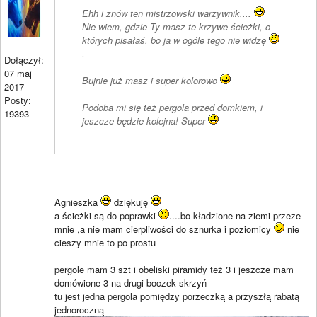
Ehh i znów ten mistrzowski warzywnik....
Nie wiem, gdzie Ty masz te krzywe ścieżki, o
których pisałaś, bo ja w ogóle tego nie widzę
.
Dołączył:
07 maj
Bujnie już masz i super kolorowo
2017
Posty:
Podoba mi się też pergola przed domkiem, i
19393
jeszcze będzie kolejna! Super
Agnieszka
dziękuję
a ścieżki są do poprawki
....bo kładzione na ziemi przeze
mnie ,a nie mam cierpliwości do sznurka i poziomicy
nie
cieszy mnie to po prostu
pergole mam 3 szt i obeliski piramidy też 3 i jeszcze mam
domówione 3 na drugi boczek skrzyń
tu jest jedna pergola pomiędzy porzeczką a przyszłą rabatą
jednoroczną