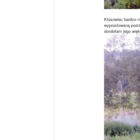
Kłosowiec bardzo mi
wyprostowaną posta
dorobiłam jego więks