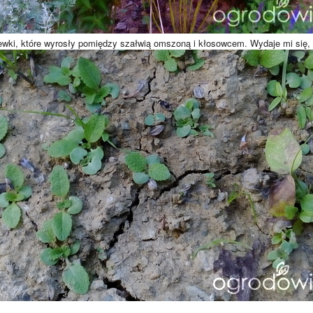
siewki, które wyrosły pomiędzy szałwią omszoną i kłosowcem. Wydaje mi się,