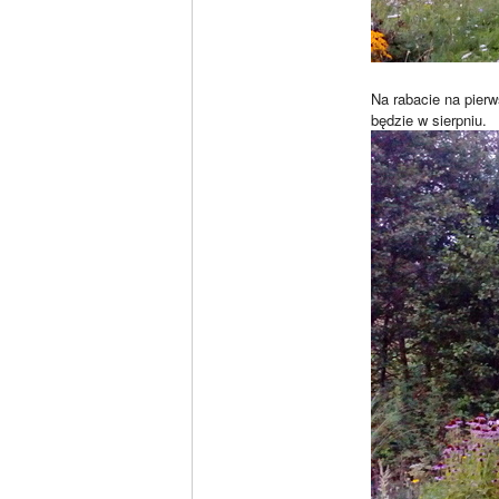
Na rabacie na pierw
będzie w sierpniu.