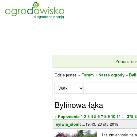
Zobacz nas
Gdzie jesteś »
Forum
»
Nasze ogrody
»
Byl
Bylinowa łąka
« Poprzednia
1
2
3
4
5
6
7
8
9
10
11
...
378
3
sylwia_slomc...
19:43, 23 sty 2018
I ta zmiennośc na r