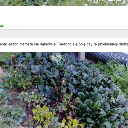
____
ka
jeden sezon rozrosła się dąbrówka. Teraz to się boję czy te przebiśniegi dadz