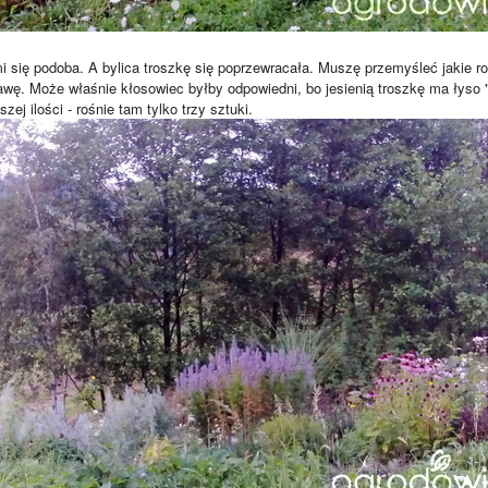
 się podoba. A bylica troszkę się poprzewracała. Muszę przemyśleć jakie ro
wę. Może właśnie kłosowiec byłby odpowiedni, bo jesienią troszkę ma łyso 
zej ilości - rośnie tam tylko trzy sztuki.