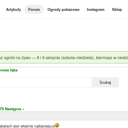
Artykuły
Forum
Ogrody pokazowe
Instagram
Sklep
z ogród na żywo — 8 i 9 sierpnia (sobota-niedziela), kiermasz w niedzi
inowa łąka
Szukaj
79
Następna »
abatach jest właśnie najfajniejsza