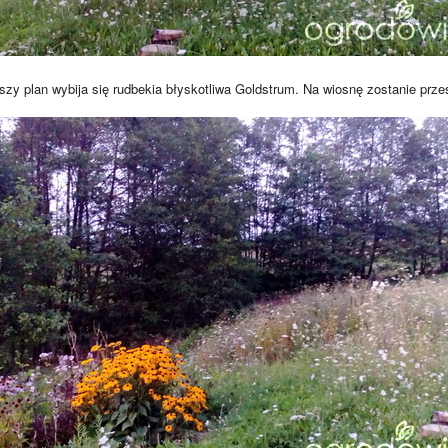
szy plan wybija się rudbekia błyskotliwa Goldstrum. Na wiosnę zostanie prz