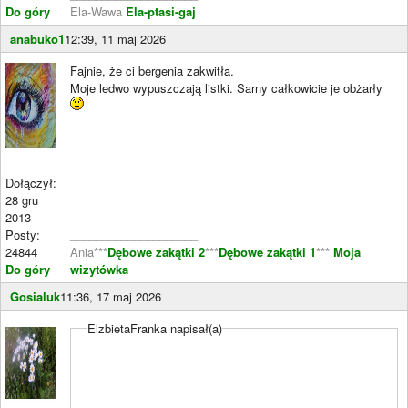
Do góry
Ela-Wawa
Ela-ptasi-gaj
anabuko1
12:39, 11 maj 2026
Fajnie, że ci bergenia zakwitła.
Moje ledwo wypuszczają listki. Sarny całkowicie je obżarły
Dołączył:
28 gru
2013
Posty:
____________________
24844
Ania***
Dębowe zakątki 2
***
Dębowe zakątki 1
***
Moja
Do góry
wizytówka
Gosialuk
11:36, 17 maj 2026
ElzbietaFranka napisał(a)