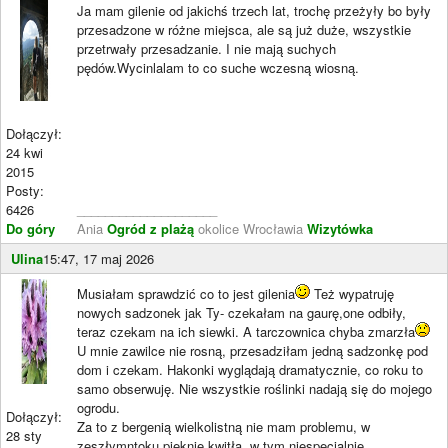
Ja mam gilenie od jakichś trzech lat, trochę przeżyły bo były
przesadzone w różne miejsca, ale są już duże, wszystkie
przetrwały przesadzanie. I nie mają suchych
pędów.Wycinlalam to co suche wczesną wiosną.
Dołączył:
24 kwi
2015
Posty:
6426
____________________
Do góry
Ania
Ogród z plażą
okolice Wrocławia
Wizytówka
Ulina
15:47, 17 maj 2026
Musiałam sprawdzić co to jest gilenia
Też wypatruję
nowych sadzonek jak Ty- czekałam na gaurę,one odbiły,
teraz czekam na ich siewki. A tarczownica chyba zmarzła
U mnie zawilce nie rosną, przesadziłam jedną sadzonkę pod
dom i czekam. Hakonki wyglądają dramatycznie, co roku to
samo obserwuję. Nie wszystkie roślinki nadają się do mojego
ogrodu.
Dołączył:
Za to z bergenią wielkolistną nie mam problemu, w
28 sty
zeszłymntoku pięknie kwitła, w tym niespecjalnie.