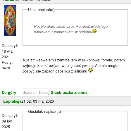
Ulina napisał(a)
Pozbierałam liście czosnku nieďźwiedziego,
pokroiłam i zamroziłam w pudełku
...
Dołączył:
18 wrz
2021
A ja zmiksowałam i zamroziłam w silikonowej formie, potem
Posty:
wyjmuje kostki owijam w folię spożywczą. Ale nie mogłam
8478
pozbyć się zapach czosnku z silikonu
____________________
Do góry
Bożena - Elbląg
Grzebiuszka ziemna
Eupraksja
21:52, 03 maj 2026
Gosialuk napisał(a)
Dołączył:
09 kwi
2025