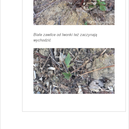
Białe zawilce od Iwonki też zaczynają
wychodzić