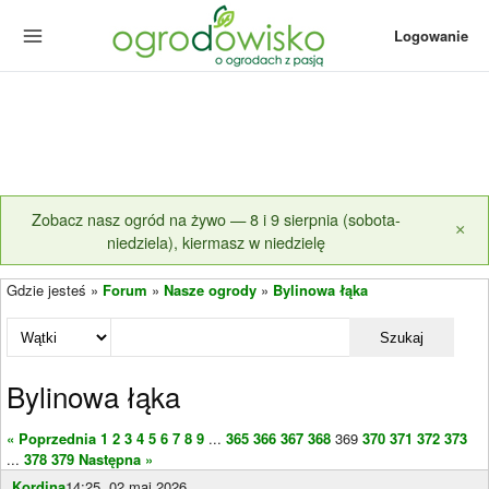
Logowanie
Zobacz nasz ogród na żywo — 8 i 9 sierpnia (sobota-
×
niedziela), kiermasz w niedzielę
Gdzie jesteś »
Forum
»
Nasze ogrody
»
Bylinowa łąka
Szukaj
Bylinowa łąka
« Poprzednia
1
2
3
4
5
6
7
8
9
...
365
366
367
368
369
370
371
372
373
...
378
379
Następna »
Kordina
14:25, 02 maj 2026