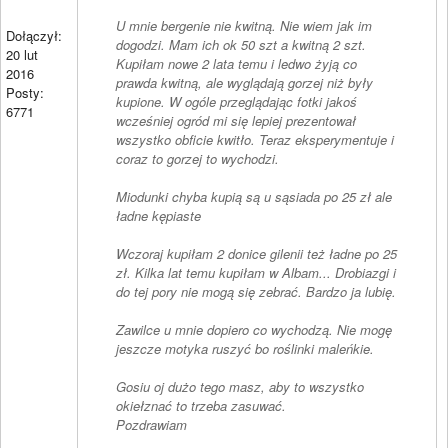
U mnie bergenie nie kwitną. Nie wiem jak im
Dołączył:
dogodzi. Mam ich ok 50 szt a kwitną 2 szt.
20 lut
Kupiłam nowe 2 lata temu i ledwo żyją co
2016
prawda kwitną, ale wyglądają gorzej niż były
Posty:
kupione. W ogóle przeglądając fotki jakoś
6771
wcześniej ogród mi się lepiej prezentował
wszystko obficie kwitło. Teraz eksperymentuje i
coraz to gorzej to wychodzi.
Miodunki chyba kupią są u sąsiada po 25 zł ale
ładne kępiaste
Wczoraj kupiłam 2 donice gilenii też ładne po 25
zł. Kilka lat temu kupiłam w Albam... Drobiazgi i
do tej pory nie mogą się zebrać. Bardzo ja lubię.
Zawilce u mnie dopiero co wychodzą. Nie mogę
jeszcze motyka ruszyć bo roślinki maleńkie.
Gosiu oj dużo tego masz, aby to wszystko
okiełznać to trzeba zasuwać.
Pozdrawiam