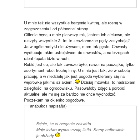
U mnie też nie wszystkie bergenie kwitną, ale rosną w
zagęszczeniu i od północnej strony.
Gillenie będą u mnie pierwszy rok, jestem ich ciekawa, ale
ruszyły wszystkie 3. Im te zeszłoroczne pędy zasychają?
Ja w ogóle motyki nie używam, mam tak gęsto. Chwasty
wydłubuję takim ustrojstwem do chwastów, a na brzegach
rabat łopata idzie w ruch.
Robić jest co, ale tak zawsze było, nawet na początku, tylko
asortyment robót trochę inny. U mnie jest tak, że w sobotę
pracuję, a w niedzielę jak jest pogoda wybieramy się na
wędrówkę jakimś szlakiem.
Dzisiaj mżawka, to nadrabiam
zaległości na ogrodowisku. Pasowałoby zdjęcia porobić
aktualne, ale mi się za bardzo nie chce wychodzić.
Poczekam na okienko pogodowe.
anabuko1 napisał(a)
Fajnie, że ci bergenia zakwitła.
Moje ledwo wypuszczają listki. Sarny całkowicie
je obżarły