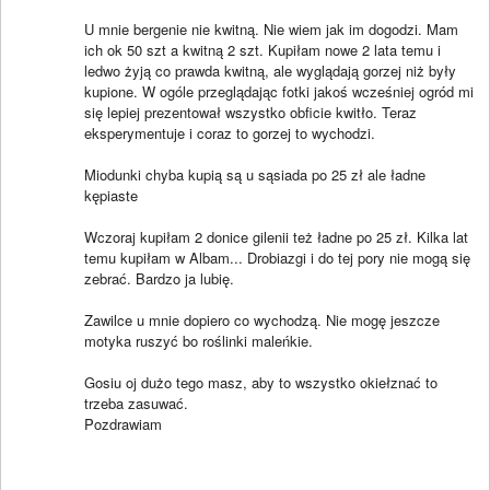
U mnie bergenie nie kwitną. Nie wiem jak im dogodzi. Mam
ich ok 50 szt a kwitną 2 szt. Kupiłam nowe 2 lata temu i
ledwo żyją co prawda kwitną, ale wyglądają gorzej niż były
kupione. W ogóle przeglądając fotki jakoś wcześniej ogród mi
się lepiej prezentował wszystko obficie kwitło. Teraz
eksperymentuje i coraz to gorzej to wychodzi.
Miodunki chyba kupią są u sąsiada po 25 zł ale ładne
kępiaste
Wczoraj kupiłam 2 donice gilenii też ładne po 25 zł. Kilka lat
temu kupiłam w Albam... Drobiazgi i do tej pory nie mogą się
zebrać. Bardzo ja lubię.
Zawilce u mnie dopiero co wychodzą. Nie mogę jeszcze
motyka ruszyć bo roślinki maleńkie.
Gosiu oj dużo tego masz, aby to wszystko okiełznać to
trzeba zasuwać.
Pozdrawiam
____________________