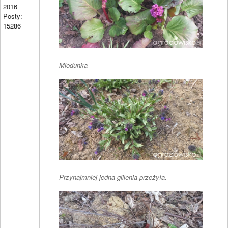
2016
Posty:
15286
Miodunka
Przynajmniej jedna gillenia przeżyła.