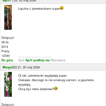
April
11:25, 20 maj 2026
Łączka z pierwiosnkami super
Dołączył:
28 lis
2014
Posty:
12340
____________________
Do góry
April
April podbija las
Mazowsze
Margo2
22:21, 20 maj 2026
Oj tak, pierwiosnki wyglądają super.
Ciekawe, dlaczego te nie smakują sarnom, a japońskie
wyjadają.
Chcą być takie światowe?
Dołączył: