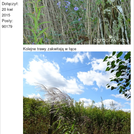
Dołączył:
20 kwi
2015
Posty:
90179
Kolejne trawy zakwitają w łące