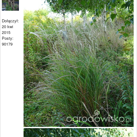
Dołączył:
20 kwi
2015
Posty:
90179