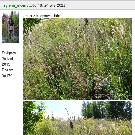
sylwia_slomc...
00:18, 24 wrz 2022
Łąka z końcówki lata
Dołączył:
20 kwi
2015
Posty:
90179