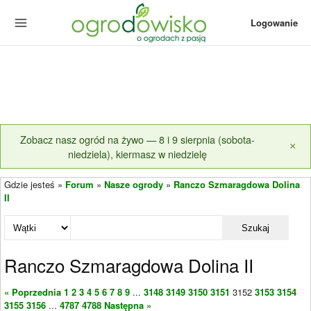
Logowanie
Zobacz nasz ogród na żywo — 8 i 9 sierpnia (sobota-
×
niedziela), kiermasz w niedzielę
Gdzie jesteś »
Forum
»
Nasze ogrody
»
Ranczo Szmaragdowa Dolina
II
Szukaj
Ranczo Szmaragdowa Dolina II
« Poprzednia
1
2
3
4
5
6
7
8
9
...
3148
3149
3150
3151
3152
3153
3154
3155
3156
...
4787
4788
Następna »