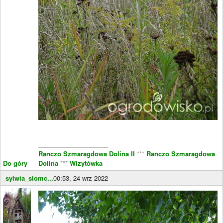
____________________
Ranczo Szmaragdowa Dolina II
***
Ranczo Szmaragdowa
Do góry
Dolina
***
Wizytówka
sylwia_slomc...
00:53, 24 wrz 2022