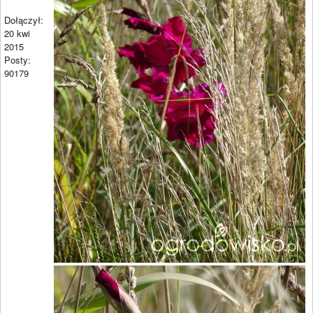
Dołączył:
20 kwi
2015
Posty:
90179