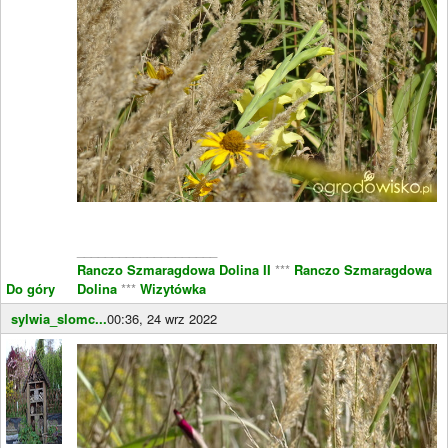
____________________
Ranczo Szmaragdowa Dolina II
***
Ranczo Szmaragdowa
Do góry
Dolina
***
Wizytówka
sylwia_slomc...
00:36, 24 wrz 2022