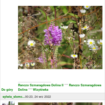
____________________
Ranczo Szmaragdowa Dolina II
***
Ranczo Szmaragdowa
Do góry
Dolina
***
Wizytówka
sylwia_slomc...
00:23, 24 wrz 2022