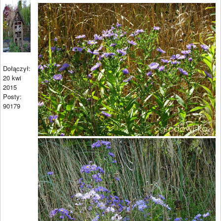
Dołączył:
20 kwi
2015
Posty:
90179