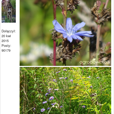
Dołączył:
20 kwi
2015
Posty:
90179