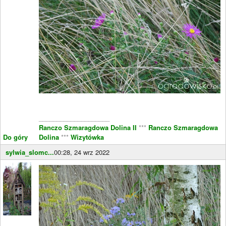
____________________
Ranczo Szmaragdowa Dolina II
***
Ranczo Szmaragdowa
Do góry
Dolina
***
Wizytówka
sylwia_slomc...
00:28, 24 wrz 2022