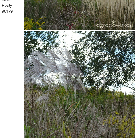
Posty:
90179