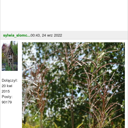
sylwia_slomc...
00:43, 24 wrz 2022
Dołączył:
20 kwi
2015
Posty:
90179