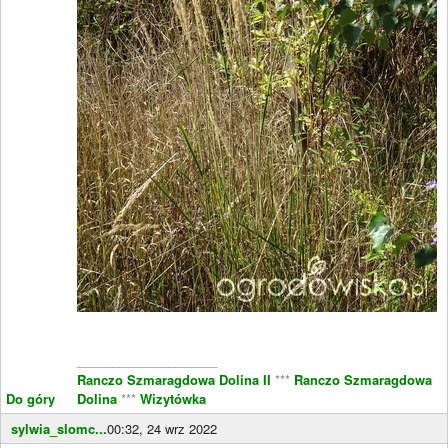
____________________
Ranczo Szmaragdowa Dolina II
***
Ranczo Szmaragdowa
Do góry
Dolina
***
Wizytówka
sylwia_slomc...
00:32, 24 wrz 2022