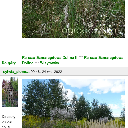
____________________
Ranczo Szmaragdowa Dolina II
***
Ranczo Szmaragdowa
Do góry
Dolina
***
Wizytówka
sylwia_slomc...
00:48, 24 wrz 2022
Dołączył:
20 kwi
2015