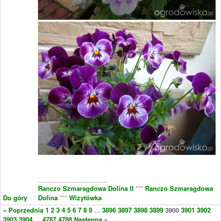
____________________
Ranczo Szmaragdowa Dolina II
***
Ranczo Szmaragdowa
Do góry
Dolina
***
Wizytówka
« Poprzednia
1
2
3
4
5
6
7
8
9
...
3896
3897
3898
3899
3900
3901
3902
3903
3904
...
4787
4788
Następna »