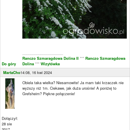
____________________
Ranczo Szmaragdowa Dolina II
***
Ranczo Szmaragdowa
Do góry
Dolina
***
Wizytówka
MartaCho
14:08, 16 kwi 2024
Obiela taka wielka? Niesamowite! Ja mam taki krzaczek nie
wyższy niż 1m. Ciekawe, jak duża urośnie! A poniżej to
Grefsheim? Piękne połączenie!
Dołączył:
28 sie
2017