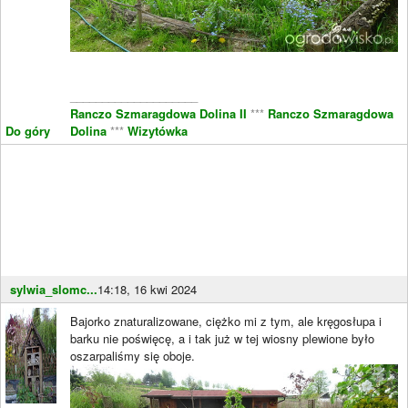
____________________
Ranczo Szmaragdowa Dolina II
***
Ranczo Szmaragdowa
Do góry
Dolina
***
Wizytówka
sylwia_slomc...
14:18, 16 kwi 2024
Bajorko znaturalizowane, ciężko mi z tym, ale kręgosłupa i
barku nie poświęcę, a i tak już w tej wiosny plewione było
oszarpaliśmy się oboje.