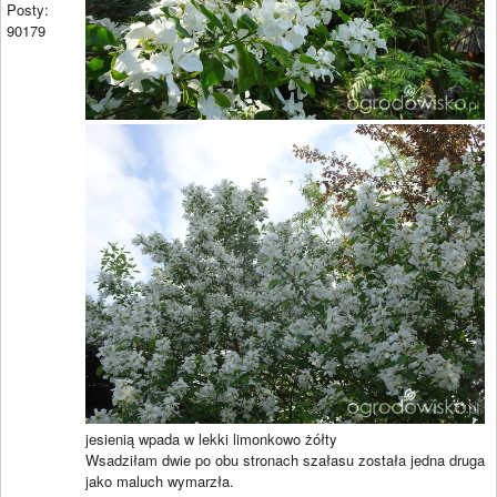
Posty:
90179
jesienią wpada w lekki limonkowo żółty
Wsadziłam dwie po obu stronach szałasu została jedna druga
jako maluch wymarzła.