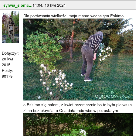
sylwia_slomc...
14:04, 16 kwi 2024
Dla porównania wielkości moja mama wąchająca Eskimo
Dołączył:
20 kwi
2015
Posty:
90179
o Eskimo się bałam, z kwiat przemarznie bo to była pierwsza
zima bez okrycia, a Ona dała radę wbrew pozostałym