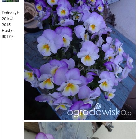
Dołączył:
20 kwi
2015
Posty:
90179