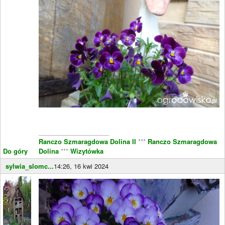
____________________
Ranczo Szmaragdowa Dolina II
***
Ranczo Szmaragdowa
Do góry
Dolina
***
Wizytówka
sylwia_slomc...
14:26, 16 kwi 2024