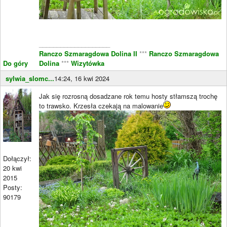
____________________
Ranczo Szmaragdowa Dolina II
***
Ranczo Szmaragdowa
Do góry
Dolina
***
Wizytówka
sylwia_slomc...
14:24, 16 kwi 2024
Jak się rozrosną dosadzane rok temu hosty stłamszą trochę
to trawsko. Krzesła czekają na malowanie
Dołączył:
20 kwi
2015
Posty:
90179