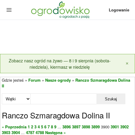
Logowanie
Zobacz nasz ogród na żywo — 8 i 9 sierpnia (sobota-
×
niedziela), kiermasz w niedzielę
Gdzie jesteś »
Forum
»
Nasze ogrody
»
Ranczo Szmaragdowa Dolina
II
Szukaj
Ranczo Szmaragdowa Dolina II
« Poprzednia
1
2
3
4
5
6
7
8
9
...
3896
3897
3898
3899
3900
3901
3902
3903
3904
...
4787
4788
Następna »