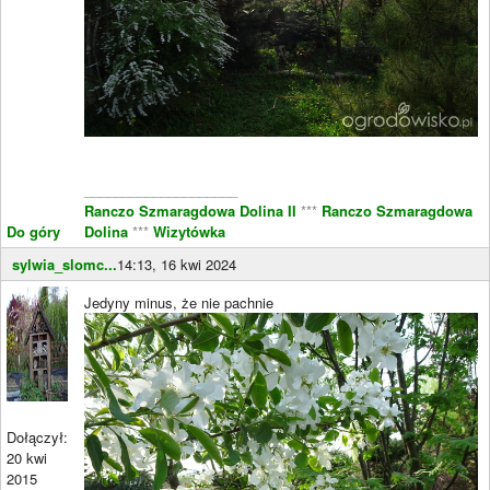
____________________
Ranczo Szmaragdowa Dolina II
***
Ranczo Szmaragdowa
Do góry
Dolina
***
Wizytówka
sylwia_slomc...
14:13, 16 kwi 2024
Jedyny minus, że nie pachnie
Dołączył:
20 kwi
2015