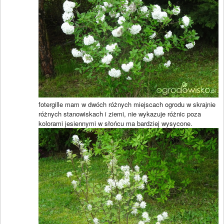
fotergille mam w dwóch różnych miejscach ogrodu w skrajnie
różnych stanowiskach i ziemi, nie wykazuje różnic poza
kolorami jesiennymi w słońcu ma bardziej wysycone.