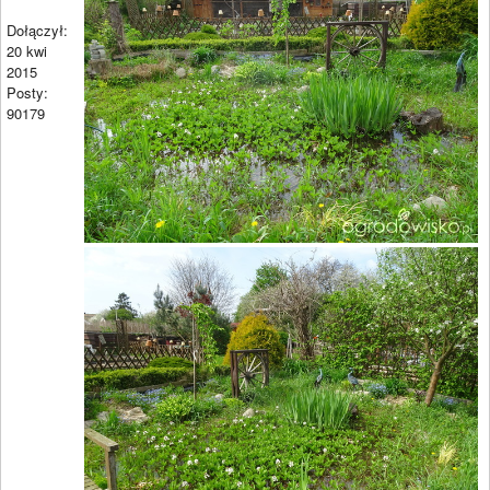
Dołączył:
20 kwi
2015
Posty:
90179