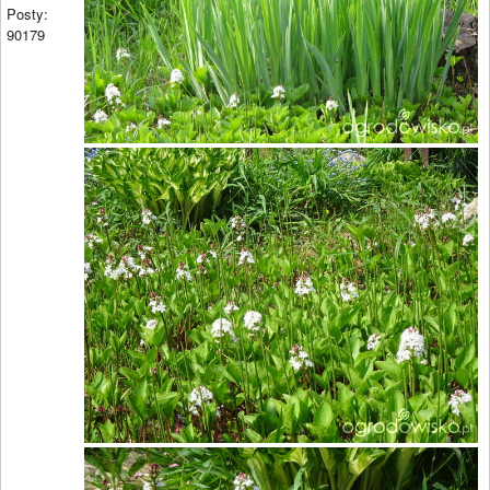
Posty:
90179