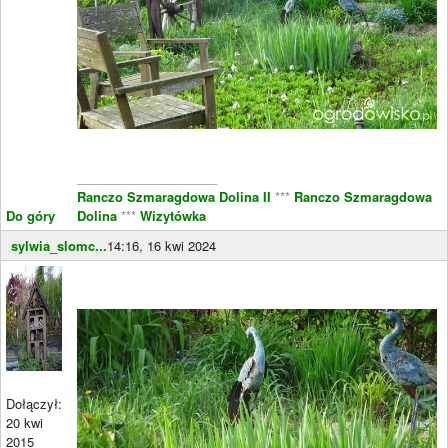
____________________
Ranczo Szmaragdowa Dolina II
***
Ranczo Szmaragdowa
Do góry
Dolina
***
Wizytówka
sylwia_slomc...
14:16, 16 kwi 2024
Dołączył:
20 kwi
2015