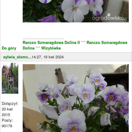
____________________
Ranczo Szmaragdowa Dolina II
***
Ranczo Szmaragdowa
Do góry
Dolina
***
Wizytówka
sylwia_slomc...
14:27, 16 kwi 2024
Dołączył:
20 kwi
2015
Posty:
90179