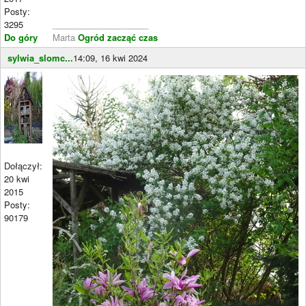
Posty:
3295
____________________
Do góry
Marta
Ogród zacząć czas
sylwia_slomc...
14:09, 16 kwi 2024
Dołączył:
20 kwi
2015
Posty:
90179