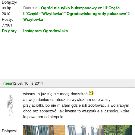
Dołączył:
____________________
09 lip
Danusia -
Ogród nie tylko bukszpanowy cz.III
*
Część
2010
II
*
Część I
*
Wizytówka
***
Ogrodowisko-ogrody pokazowe
*
2
Posty:
Wizytówka
77381
Do góry
Instagram Ogrodowiska
nesa
12:08, 16 lis 2011
wiosny to już się nie mogę doczekać
a swoje donice ostatecznie wywiozłam do piwnicy
przyjaciółki, bo nie miałam gdzie ich zdołować, a wolałabym
choć raz zobaczyć, jak kwitną to wszystkie śliczności, które
kupowałam od sierpnia
Dołączył: