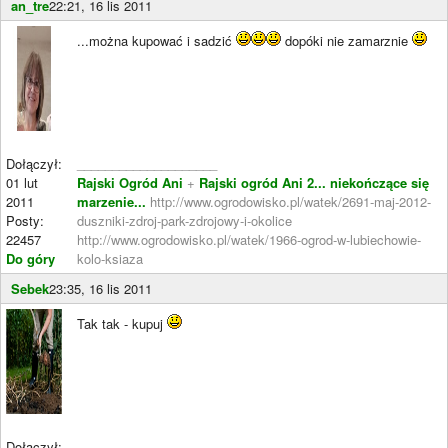
an_tre
22:21, 16 lis 2011
...można kupować i sadzić
dopóki nie zamarznie
Dołączył:
____________________
01 lut
Rajski Ogród Ani
+
Rajski ogród Ani 2... niekończące się
2011
marzenie...
http://www.ogrodowisko.pl/watek/2691-maj-2012-
Posty:
duszniki-zdroj-park-zdrojowy-i-okolice
22457
http://www.ogrodowisko.pl/watek/1966-ogrod-w-lubiechowie-
Do góry
kolo-ksiaza
Sebek
23:35, 16 lis 2011
Tak tak - kupuj
Dołączył: