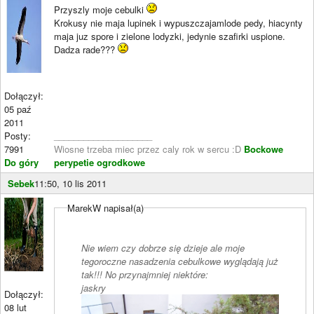
Przyszly moje cebulki
Krokusy nie maja lupinek i wypuszczajamlode pedy, hiacynty
maja juz spore i zielone lodyzki, jedynie szafirki uspione.
Dadza rade???
Dołączył:
05 paź
2011
Posty:
____________________
7991
Wiosne trzeba miec przez caly rok w sercu :D
Bockowe
Do góry
perypetie ogrodkowe
Sebek
11:50, 10 lis 2011
MarekW napisał(a)
Nie wiem czy dobrze się dzieje ale moje
tegoroczne nasadzenia cebulkowe wyglądają już
tak!!! No przynajmniej niektóre:
jaskry
Dołączył:
08 lut