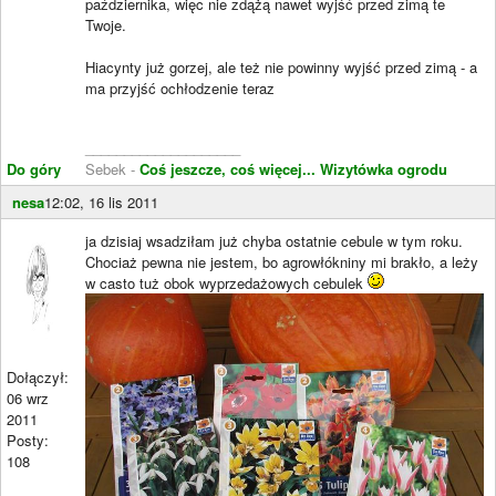
października, więc nie zdążą nawet wyjść przed zimą te
Twoje.
Hiacynty już gorzej, ale też nie powinny wyjść przed zimą - a
ma przyjść ochłodzenie teraz
____________________
Do góry
Sebek -
Coś jeszcze, coś więcej...
Wizytówka ogrodu
nesa
12:02, 16 lis 2011
ja dzisiaj wsadziłam już chyba ostatnie cebule w tym roku.
Chociaż pewna nie jestem, bo agrowłókniny mi brakło, a leży
w casto tuż obok wyprzedażowych cebulek
Dołączył:
06 wrz
2011
Posty:
108