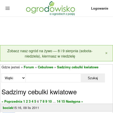
Logowanie
Zobacz nasz ogród na żywo — 8 i 9 sierpnia (sobota-
×
niedziela), kiermasz w niedzielę
Gdzie jesteś »
Forum
»
Cebulowe
»
Sadzimy cebulki kwiatowe
Szukaj
Sadzimy cebulki kwiatowe
« Poprzednia
1
2
3
4
5
6
7
8
9
10
...
14
15
Następna »
bociek
15:16, 09 lis 2011