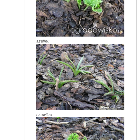
szafirki
i zawilce