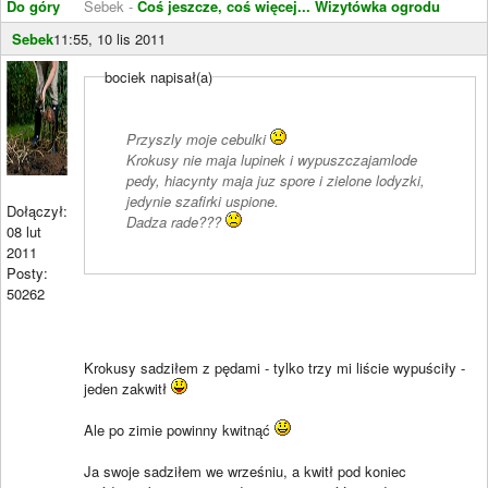
Do góry
Sebek -
Coś jeszcze, coś więcej...
Wizytówka ogrodu
Sebek
11:55, 10 lis 2011
bociek napisał(a)
Przyszly moje cebulki
Krokusy nie maja lupinek i wypuszczajamlode
pedy, hiacynty maja juz spore i zielone lodyzki,
jedynie szafirki uspione.
Dołączył:
Dadza rade???
08 lut
2011
Posty:
50262
Krokusy sadziłem z pędami - tylko trzy mi liście wypuściły -
jeden zakwitł
Ale po zimie powinny kwitnąć
Ja swoje sadziłem we wrześniu, a kwitł pod koniec