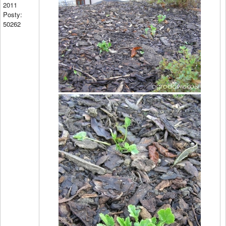
2011
Posty:
50262