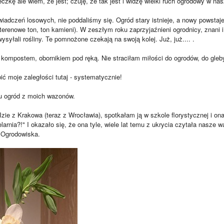
eczkę ale wiem, że jest; czuję, że tak jest i widzę wielki ruch ogrodowy w na
adczeń losowych, nie poddaliśmy się. Ogród stary istnieje, a nowy powstaje 
terenowe ton, ton kamieni). W zeszłym roku zaprzyjaźnieni ogrodnicy, znani 
ysyłali rośliny. Te pomnożone czekają na swoją kolej. Już, już.... .
i kompostem, obornikiem pod ręką. Nie straciłam miłości do ogrodów, do gleby,
ić moje zaległości tutaj - systematycznie!
u ogród z moich wazonów.
Izie z Krakowa (teraz z Wrocławia), spotkałam ją w szkole florystycznej i on
larnia?!" I okazało się, że ona tyle, wiele lat temu z ukrycia czytała nasze w
 Ogrodowiska.