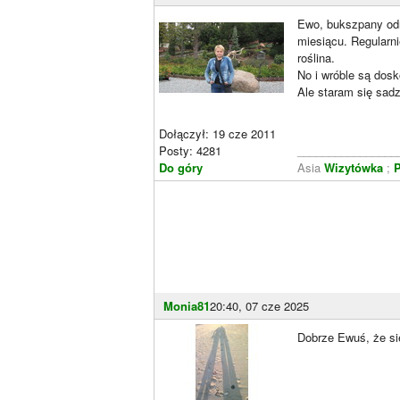
Ewo, bukszpany odra
miesiącu. Regularni
roślina.
No i wróble są dosk
Ale staram się sad
Dołączył: 19 cze 2011
Posty: 4281
________________
Do góry
Asia
Wizytówka
;
P
Monia81
20:40, 07 cze 2025
Dobrze Ewuś, że s