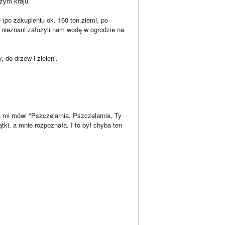
szym kraju.
(po zakupieniu ok. 160 ton ziemi, po
i nieznani założyli nam wodę w ogrodzie na
 do drzew i zieleni.
a mi mówi "Pszczelarnia, Pszczelarnia, Ty
ątki, a mnie rozpoznała. I to był chyba ten