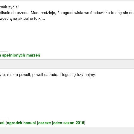
znak życia!
yliście do przodu. Mam nadzieję, że ogrodowiskowe środowisko trochę się do
wością na aktualne fotki...
____
a spełnionych marzeń
ło, reszta powoli, powoli da radę. I tego się trzymajmy.
____
usi
{
ogrodek hanusi jeszcze jeden sezon 2016
}