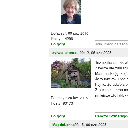
Dołączył: 09 paź 2010
Posty: 14286
________________
Do góry
Jola, nieco na zach
sylwia_slomc...
22:12, 06 cze 2025
Też czekałam na wi
Zawsze się zasłani
Mam nadzieję, ze j
Ja w tym roku posi
Fajnie, że udało s
Z buksami i ćma moż
mniejsze zło jakby 
Dołączył: 20 kwi 2015
Posty: 90176
________________
Do góry
Ranczo Szmaragdo
MagdaLenka
23:15, 06 cze 2025