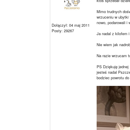
ktoś sprzedał dział
Mimo trudnych doświ
wrzuceniu w ubytki 
nowo, podarowali i w
Dołączył: 04 maj 2011
Posty: 29267
Ja nadal z kilofem 
Nie wiem jak nadrob
Na razie wrzucam t
PS Dziękuję jednej 
jesteś nadal Pszcze
bodziec powrotu do