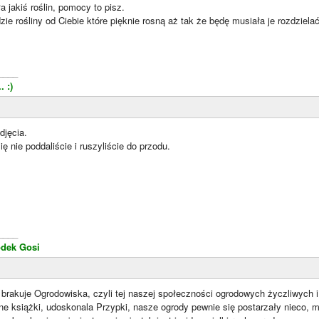
 jakiś roślin, pomocy to pisz.
 rośliny od Ciebie które pięknie rosną aż tak że będę musiała je rozdzielać
____
 :)
djęcia.
ę nie poddaliście i ruszyliście do przodu.
____
dek Gosi
 brakuje Ogrodowiska, czyli tej naszej społeczności ogrodowych życzliwych 
ne książki, udoskonala Przypki, nasze ogrody pewnie się postarzały nieco, m