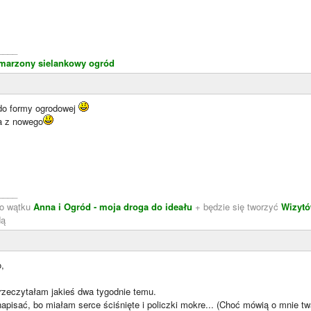
____
marzony sielankowy ogród
do formy ogrodowej
a z nowego
____
do wątku
Anna i Ogród - moja droga do ideału
+ będzie się tworzyć
Wizytó
dą
,
przeczytałam jakieś dwa tygodnie temu.
apisać, bo miałam serce ściśnięte i policzki mokre... (Choć mówią o mnie tw