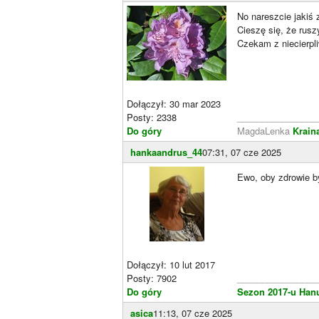
No nareszcie jakiś 
Cieszę się, że rusz
Czekam z niecierpli
Dołączył: 30 mar 2023
Posty: 2338
________________
Do góry
MagdaLenka
Krain
hankaandrus_44
07:31, 07 cze 2025
Ewo, oby zdrowie by
Dołączył: 10 lut 2017
Posty: 7902
________________
Do góry
Sezon 2017-u Han
asica
11:13, 07 cze 2025