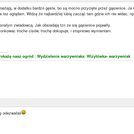
stają, w dodatku bardzo gęste, bo są mocno przycięte przez gąsienice. Ja ni
e tez oglądam. Widzę że najbardziej lubią zacząć tam gdzie ich nie widac, np
onałym zwiadowcą. Jak obsiadają tzn ze się gąsienice pojawiły.
zonkowac troche cisów, trochę dokupuje, i stopniowo wymieniam.
____
okażę nasz ogród
;
Wydzielenie warzywniaka
;
Wizytówka- warzywniak
ię odezwałaś