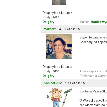
Dołączył: 14 lut 2017
Posty: 9480
________________
Do góry
Monika
Monika-wy
Makao
21:24, 07 cze 2025
Super że wracacie 
Czekamy na zdjęci
Dołączył: 13 lut 2023
________________
Posty: 8663
Ania - Zapraszam 
Do góry
Płońskiem a Ostró
Konieczki
12:57, 11 cze 2025
Kochana Pszczółko
O Waszej tragedii 
Nie wiedziałam co n