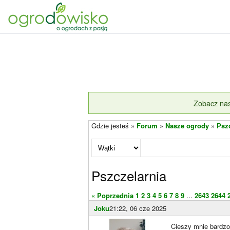
Zobacz nas
Gdzie jesteś »
Forum
»
Nasze ogrody
»
Psz
Pszczelarnia
« Poprzednia
1
2
3
4
5
6
7
8
9
...
2643
2644
Joku
21:22, 06 cze 2025
Cieszy mnie bardz