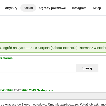
Artykuły
Forum
Ogrody pokazowe
Instagram
Sklep
z ogród na żywo — 8 i 9 sierpnia (sobota-niedziela), kiermasz w niedzi
czelarnia
Szukaj
2645
2646
2647
2648
2649
Następna »
o ze wracasz do żywych ogrodowo. Ćmy nie zazdroszczę. Pokaż obrazki, mo