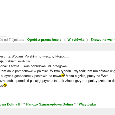
____
ód od Trójmiasta -
Ogród z przeszłością
(+)
Wizytówka
(+)
Znowu na wsi -
eści. Z Wodami Polskimi to wieczny kłopot....
ają brakiem środków.
ednak zaczną u Was odbudowę linii brzegowej.
ałam dalie pomponowe w paletkę. W tym tygodniu wysadziłam maleństwa w 
ię budynek gospodarczy postawić na nowo
Masa ciężkiej pracy za Wami.
na sobie poradzić pilnując pryskania. Jak złapie grzyb to praktycznie nie d
co
____
wa Dolina II
***
Ranczo Szmaragdowa Dolina
***
Wizytówka