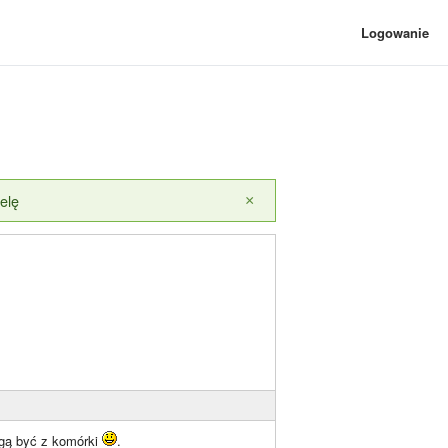
Logowanie
elę
×
gą być z komórki
.