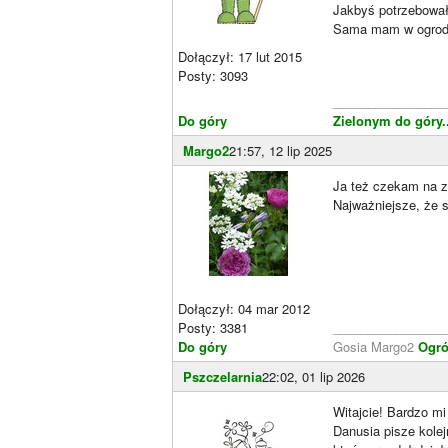
Jakbyś potrzebowała
Sama mam w ogrodzie
Dołączył: 17 lut 2015
Posty: 3093
________________
Do góry
Zielonym do góry...
Margo2
21:57, 12 lip 2025
Ja też czekam na z
Najważniejsze, że si
Dołączył: 04 mar 2012
Posty: 3381
________________
Do góry
Gosia Margo2
Ogró
Pszczelarnia
22:02, 01 lip 2026
Witajcie! Bardzo mi
Danusia pisze kolej