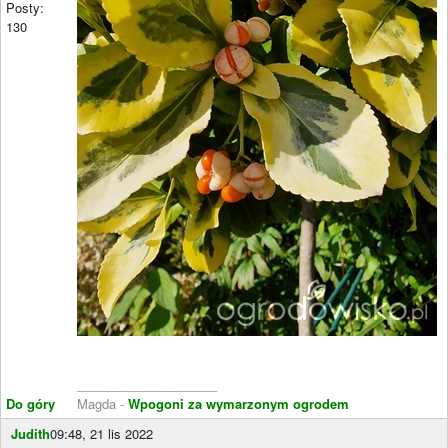
Posty:
130
____________________
Do góry
Magda -
Wpogoni za wymarzonym ogrodem
Judith
09:48, 21 lis 2022