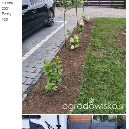
18 cze
2021
Posty:
130