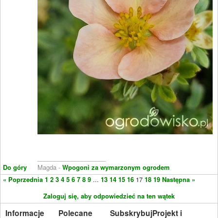
____________________
Do góry
Magda -
Wpogoni za wymarzonym ogrodem
« Poprzednia
1
2
3
4
5
6
7
8
9
...
13
14
15
16
17
18
19
Następna »
Zaloguj się, aby odpowiedzieć na ten wątek
Informacje
Polecane
Subskrybuj
Projekt i