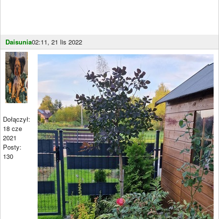
Daisunia
02:11, 21 lis 2022
Dołączył:
18 cze
2021
Posty:
130