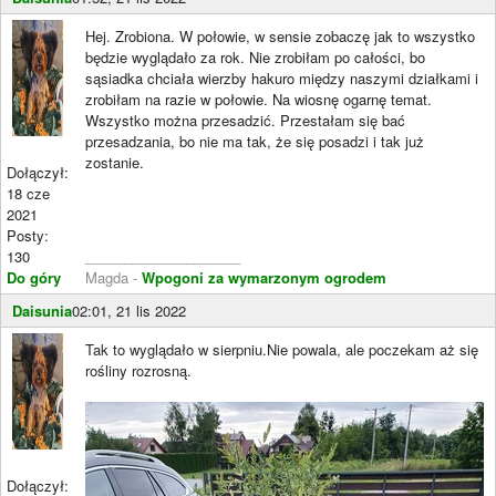
Hej. Zrobiona. W połowie, w sensie zobaczę jak to wszystko
będzie wyglądało za rok. Nie zrobiłam po całości, bo
sąsiadka chciała wierzby hakuro między naszymi działkami i
zrobiłam na razie w połowie. Na wiosnę ogarnę temat.
Wszystko można przesadzić. Przestałam się bać
przesadzania, bo nie ma tak, że się posadzi i tak już
zostanie.
Dołączył:
18 cze
2021
Posty:
130
____________________
Do góry
Magda -
Wpogoni za wymarzonym ogrodem
Daisunia
02:01, 21 lis 2022
Tak to wyglądało w sierpniu.Nie powala, ale poczekam aż się
rośliny rozrosną.
Dołączył: