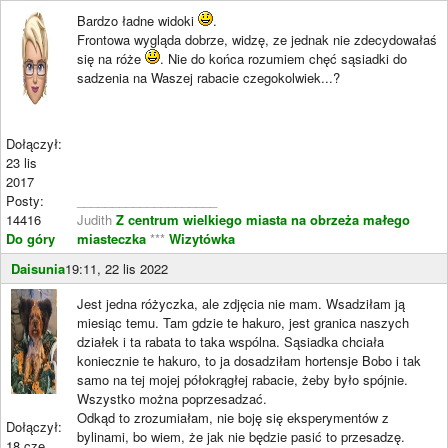
Bardzo ładne widoki
.
Frontowa wygląda dobrze, widzę, ze jednak nie zdecydowałaś
się na róże
. Nie do końca rozumiem chęć sąsiadki do
sadzenia na Waszej rabacie czegokolwiek...?
Dołączył:
23 lis
2017
Posty:
____________________
14416
Judith
Z centrum wielkiego miasta na obrzeża małego
Do góry
miasteczka
***
Wizytówka
Daisunia
19:11, 22 lis 2022
Jest jedna różyczka, ale zdjęcia nie mam. Wsadziłam ją
miesiąc temu. Tam gdzie te hakuro, jest granica naszych
działek i ta rabata to taka wspólna. Sąsiadka chciała
koniecznie te hakuro, to ja dosadziłam hortensje Bobo i tak
samo na tej mojej półokrągłej rabacie, żeby było spójnie.
Wszystko można poprzesadzać.
Odkąd to zrozumiałam, nie boję się eksperymentów z
Dołączył:
bylinami, bo wiem, że jak nie będzie pasić to przesadzę.
18 cze