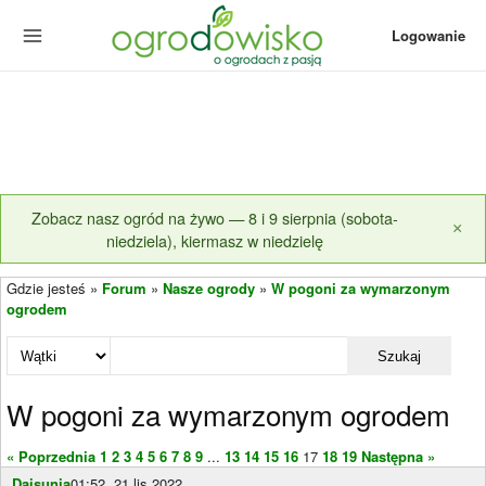
Logowanie
Zobacz nasz ogród na żywo — 8 i 9 sierpnia (sobota-
×
niedziela), kiermasz w niedzielę
Gdzie jesteś »
Forum
»
Nasze ogrody
»
W pogoni za wymarzonym
ogrodem
Szukaj
W pogoni za wymarzonym ogrodem
« Poprzednia
1
2
3
4
5
6
7
8
9
...
13
14
15
16
17
18
19
Następna »
Daisunia
01:52, 21 lis 2022