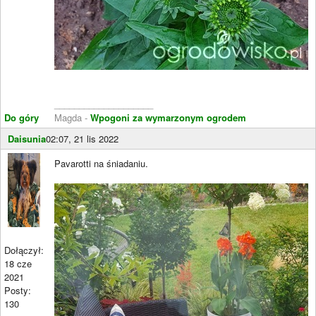
____________________
Do góry
Magda -
Wpogoni za wymarzonym ogrodem
Daisunia
02:07, 21 lis 2022
Pavarotti na śniadaniu.
Dołączył:
18 cze
2021
Posty:
130