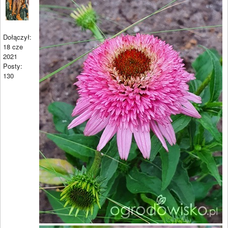
Dołączył:
18 cze
2021
Posty:
130