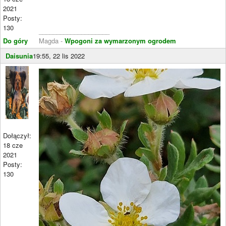
2021
Posty:
130
____________________
Do góry
Magda -
Wpogoni za wymarzonym ogrodem
Daisunia
19:55, 22 lis 2022
Dołączył:
18 cze
2021
Posty:
130