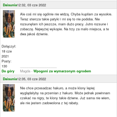
Daisunia
12:32, 03 cze 2022
Ale coś mi się ogólnie nie widzą. Chyba kupilam za wysokie.
Teraz stercza takie patyki i mi się to nie podoba. Nie
rozsunęłam ich jeszcze, mam dużo pracy. Jutro rozsune i
zobaczę. Najwyżej wykopie. Na trzy za mało miejsca, a te
dwa jakoś dziwnie.
Dołączył:
18 cze
2021
Posty:
130
____________________
Do góry
Magda -
Wpogoni za wymarzonym ogrodem
Daisunia
12:35, 03 cze 2022
Nie chce przesadzac hakuro, a może klony lepiej
wyglądałyby na przemian z hakuro. Może jednak powinnam
czekać na nigry, te klony takie dziwne. Już sama nie wiem,
ale nie jestem zadowolona z tej rabaty.