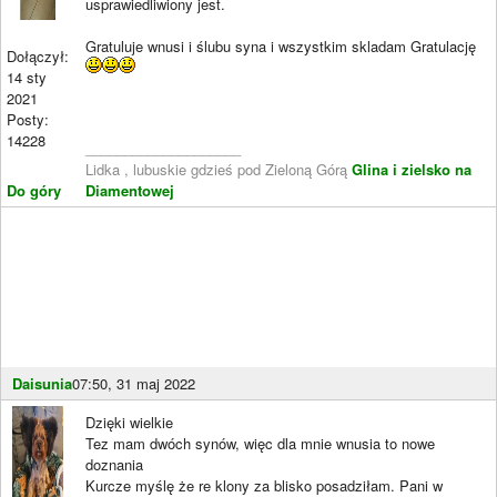
usprawiedliwiony jest.
Gratuluje wnusi i ślubu syna i wszystkim skladam Gratulację
Dołączył:
14 sty
2021
Posty:
14228
____________________
Lidka , lubuskie gdzieś pod Zieloną Górą
Glina i zielsko na
Do góry
Diamentowej
Daisunia
07:50, 31 maj 2022
Dzięki wielkie
Tez mam dwóch synów, więc dla mnie wnusia to nowe
doznania
Kurcze myślę że re klony za blisko posadziłam. Pani w