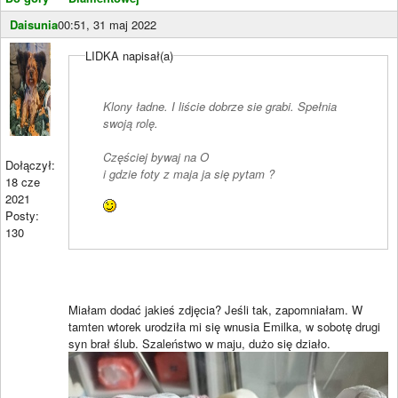
Daisunia
00:51, 31 maj 2022
LIDKA napisał(a)
Klony ładne. I liście dobrze sie grabi. Spełnia
swoją rolę.
Częściej bywaj na O
Dołączył:
i gdzie foty z maja ja się pytam ?
18 cze
2021
Posty:
130
Miałam dodać jakieś zdjęcia? Jeśli tak, zapomniałam. W
tamten wtorek urodziła mi się wnusia Emilka, w sobotę drugi
syn brał ślub. Szaleństwo w maju, dużo się działo.