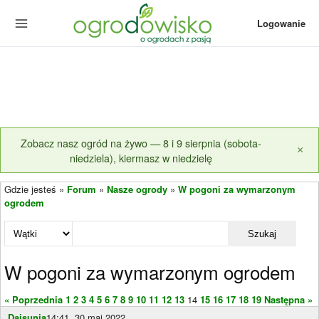
Logowanie
Zobacz nasz ogród na żywo — 8 i 9 sierpnia (sobota-
×
niedziela), kiermasz w niedzielę
Gdzie jesteś »
Forum
»
Nasze ogrody
»
W pogoni za wymarzonym
ogrodem
Szukaj
W pogoni za wymarzonym ogrodem
« Poprzednia
1
2
3
4
5
6
7
8
9
10
11
12
13
14
15
16
17
18
19
Następna »
Daisunia
14:41, 30 maj 2022