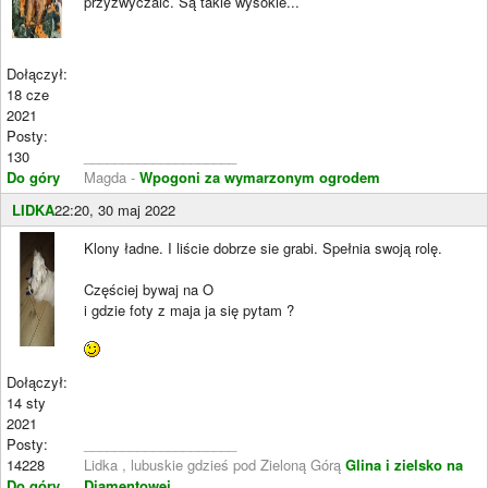
przyzwyczaić. Są takie wysokie...
Dołączył:
18 cze
2021
Posty:
130
____________________
Do góry
Magda -
Wpogoni za wymarzonym ogrodem
LIDKA
22:20, 30 maj 2022
Klony ładne. I liście dobrze sie grabi. Spełnia swoją rolę.
Częściej bywaj na O
i gdzie foty z maja ja się pytam ?
Dołączył:
14 sty
2021
Posty:
____________________
14228
Lidka , lubuskie gdzieś pod Zieloną Górą
Glina i zielsko na
Do góry
Diamentowej