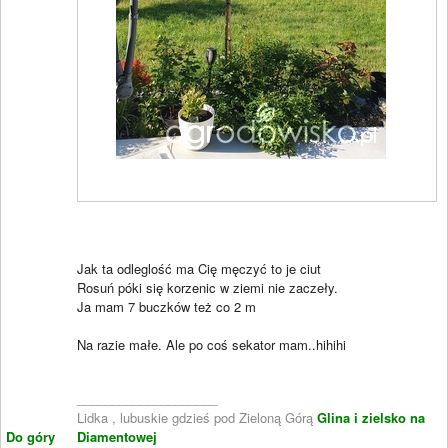
Jak ta odleglość ma Cię męczyć to je ciut
Rosuń póki się korzenic w ziemi nie zaczeły.
Ja mam 7 buczków też co 2 m
Na razie małe. Ale po coś sekator mam..hihihi
____________________
Lidka , lubuskie gdzieś pod Zieloną Górą
Glina i zielsko na
Do góry
Diamentowej