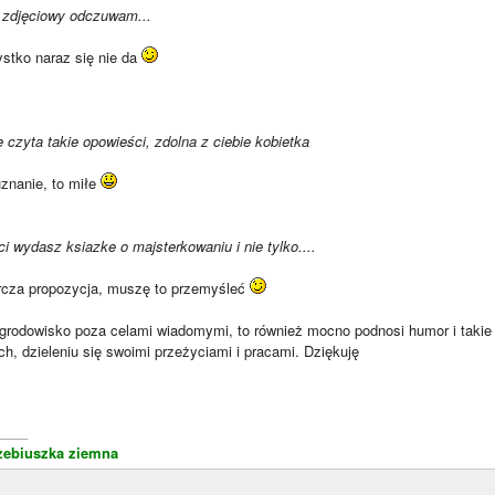
t zdjęciowy odczuwam...
ystko naraz się nie da
ę czyta takie opowieści, zdolna z ciebie kobietka
uznanie, to miłe
i wydasz ksiazke o majsterkowaniu i nie tylko....
órcza propozycja, muszę to przemyśleć
Ogrodowisko poza celami wiadomymi, to również mocno podnosi humor i takie 
ch, dzieleniu się swoimi przeżyciami i pracami. Dziękuję
____
zebiuszka ziemna