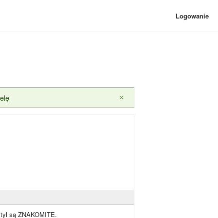
Logowanie
elę
×
i styl są ZNAKOMITE.