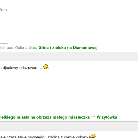
iem.
____
zieś pod Zieloną Górą
Glina i zielsko na Diamentowej
t zdjęciowy odczuwam...
.
____
ielkiego miasta na obrzeża małego miasteczka
***
Wizytówka
 się czyta takie opowieści, zdolna z ciebie kobietka