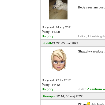
Będę częstym gośc
Dołączył: 14 sty 2021
Posty: 14228
________________
Do góry
Lidka , lubuskie gd
Judith
21:22, 05 maj 2022
Straszliwy niedosy
Dołączył: 23 lis 2017
Posty: 14412
________________
Do góry
Judith
Z centrum w
Kasiapod
22:14, 05 maj 2022
Witam
Jak fajnie