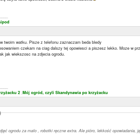
____
sipod
w twoim watku. Pisze z telefonu zaznaczam beda bledy
esowaniem czekam na ciag dalszy tej opowiesci a piszesz lekko. Moze w prz
ak jak wiekszosc na zdjecia ogrodu.
____
rzyżacku 2
;
Mój ogród, czyli Skandynawia po krzyżacku
)
djęć ogrodu za mało , robotki ręczne extra. Ale pióro, lekkość opowiadania,