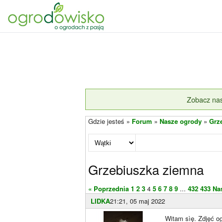
Zobacz nas
Gdzie jesteś »
Forum
»
Nasze ogrody
»
Grz
Grzebiuszka ziemna
« Poprzednia
1
2
3
4
5
6
7
8
9
...
432
433
Na
LIDKA
21:21, 05 maj 2022
Witam sìę. Zdjęć og