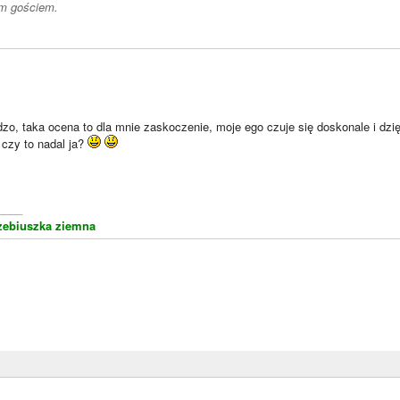
m gościem.
dzo, taka ocena to dla mnie zaskoczenie, moje ego czuje się doskonale i dz
 czy to nadal ja?
____
zebiuszka ziemna