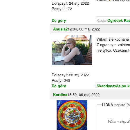
Dołączył: 24 sty 2022
Posty: 1172
________________
Do góry
Kasia-
Ogródek Ka
Anusia2
12:04, 06 maj 2022
Witam sie kochana 
Z ogronnym zainter
nie tylko. Czekam t
Dołączył: 23 sty 2022
Posty: 240
________________
Do góry
Skandynawia po k
Kordina
15:59, 06 maj 2022
LIDKA napisał(a
Witam sìę. Z