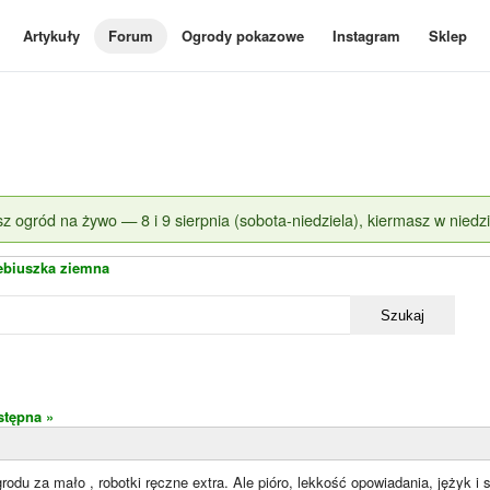
Artykuły
Forum
Ogrody pokazowe
Instagram
Sklep
z ogród na żywo — 8 i 9 sierpnia (sobota-niedziela), kiermasz w niedzi
ebiuszka ziemna
Szukaj
stępna »
rodu za mało , robotki ręczne extra. Ale pióro, lekkość opowiadania, jężyk 