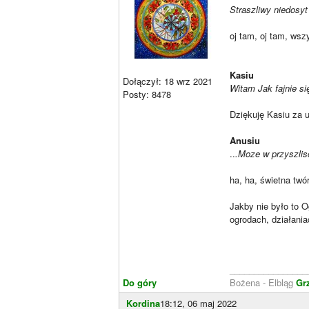
Straszliwy niedosy
oj tam, oj tam, wsz
Kasiu
Dołączył: 18 wrz 2021
Witam Jak fajnie si
Posty: 8478
Dziękuję Kasiu za 
Anusiu
..
.Moze w przyszlisc
ha, ha, świetna tw
Jakby nie było to 
ogrodach, działania
________________
Do góry
Bożena - Elbląg
Gr
Kordina
18:12, 06 maj 2022