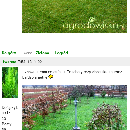
____________________
Do góry
Iwona -
Zielona.....i ogród
iwonaz
17:53, 13 lis 2011
I znowu strona od asfaltu. Te rabaty przy chodniku są teraz
bardzo smutne
Dołączył:
03 lis
2011
Posty:
561