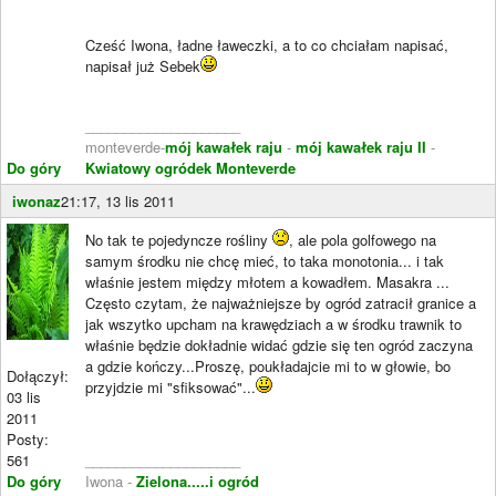
Cześć Iwona, ładne ławeczki, a to co chciałam napisać,
napisał już Sebek
____________________
monteverde-
mój kawałek raju
-
mój kawałek raju II
-
Do góry
Kwiatowy ogródek Monteverde
iwonaz
21:17, 13 lis 2011
No tak te pojedyncze rośliny
, ale pola golfowego na
samym środku nie chcę mieć, to taka monotonia... i tak
właśnie jestem między młotem a kowadłem. Masakra ...
Często czytam, że najważniejsze by ogród zatracił granice a
jak wszytko upcham na krawędziach a w środku trawnik to
właśnie będzie dokładnie widać gdzie się ten ogród zaczyna
a gdzie kończy...Proszę, poukładajcie mi to w głowie, bo
Dołączył:
przyjdzie mi "sfiksować"...
03 lis
2011
Posty:
561
____________________
Do góry
Iwona -
Zielona.....i ogród