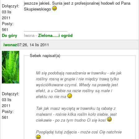
jeszcze jakieś. Sunia jest z profesjonalnej hodowli od Pana
Dołączył:
Skupiewskiego
03 lis
2011
Posty:
561
____________________
Do góry
Iwona -
Zielona.....i ogród
iwonaz
07:26, 14 lis 2011
Sebek napisał(a)
Mi się podobają nasadzenia w trawniku - ale jak
rośliny rosną w grupie i nie między trawą tylko
wyściółkowane czymś. Wtedy na prawdę jest
efekt, a u Ciebie na razie rośliny są małe i
Dołączył:
efektu no nie ma
03 lis
2011
Tak jak masz wyciętą w trawniku tą rabatę z
Posty:
malwami - rośnie kilka roślin koło siebie, jest
561
ciekawie - po za tym trudno Ci się kosi
Pooglądaj tutaj zdjęcia - może coś Cię natchnie