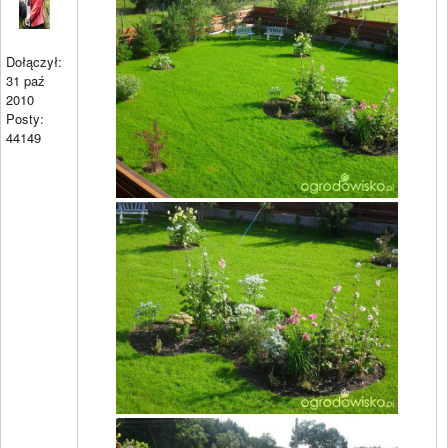
Dołączył:
31 paź
2010
Posty:
44149