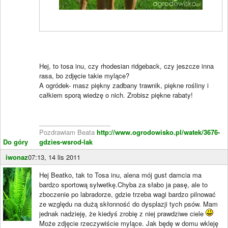
Hej, to tosa inu, czy rhodesian ridgeback, czy jeszcze inna
rasa, bo zdjęcie takie mylące?
A ogródek- masz piękny zadbany trawnik, piękne rośliny i
całkiem sporą wiedzę o nich. Zrobisz piękne rabaty!
____________________
Pozdrawiam Beata
http://www.ogrodowisko.pl/watek/3676-
Do góry
gdzies-wsrod-lak
iwonaz
07:13, 14 lis 2011
Hej Beatko, tak to Tosa inu, alena mój gust damcia ma
bardzo sportową sylwetkę.Chyba za słabo ja pasę, ale to
zboczenie po labradorze, gdzie trzeba wagi bardzo pilnować
ze względu na dużą skłonność do dysplazji tych psów. Mam
jednak nadzieję, że kiedyś zrobię z niej prawdziwe ciele
Może zdjęcie rzeczywiście mylące. Jak będę w domu wkleję