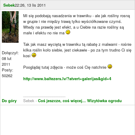
Sebek
22:26, 13 lis 2011
Mi się podobają nasadzenia w trawniku - ale jak rośliny rosną
w grupie i nie między trawą tylko wyściółkowane czymś.
Wtedy na prawdę jest efekt, a u Ciebie na razie rośliny są
małe i efektu no nie ma
Tak jak masz wyciętą w trawniku tą rabatę z malwami - rośnie
kilka roślin koło siebie, jest ciekawie - po za tym trudno Ci się
Dołączył:
kosi
08 lut
2011
Pooglądaj tutaj zdjęcia - może coś Cię natchnie
Posty:
50262
http://www.baltezers.lv/?atvert=galerijas&gid=4
____________________
Do góry
Sebek -
Coś jeszcze, coś więcej...
Wizytówka ogrodu