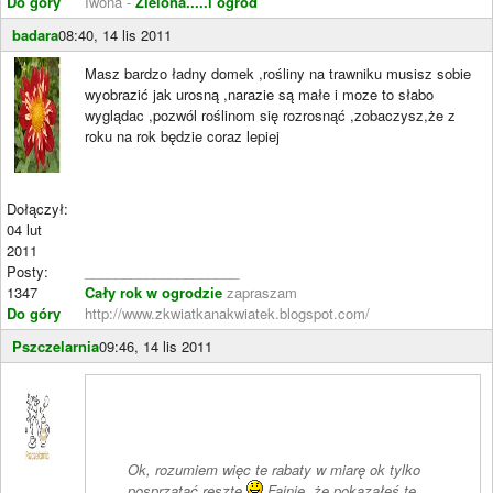
Do góry
Iwona -
Zielona.....i ogród
badara
08:40, 14 lis 2011
Masz bardzo ładny domek ,rośliny na trawniku musisz sobie
wyobrazić jak urosną ,narazie są małe i moze to słabo
wyglądac ,pozwól roślinom się rozrosnąć ,zobaczysz,że z
roku na rok będzie coraz lepiej
Dołączył:
04 lut
2011
Posty:
____________________
1347
Cały rok w ogrodzie
zapraszam
Do góry
http://www.zkwiatkanakwiatek.blogspot.com/
Pszczelarnia
09:46, 14 lis 2011
Ok, rozumiem więc te rabaty w miarę ok tylko
posprzątać resztę
Fajnie, że pokazałeś tę