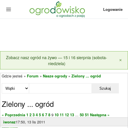
Logowanie
Zobacz nasz ogród na żywo — 15 i 16 sierpnia (sobota-
×
niedziela)
Gdzie jesteś »
Forum
»
Nasze ogrody
»
Zielony ... ogród
Szukaj
Zielony ... ogród
« Poprzednia
1
2
3
4
5
6
7
8
9
10
11
12
13
...
50
51
Następna »
iwonaz
17:50, 13 lis 2011