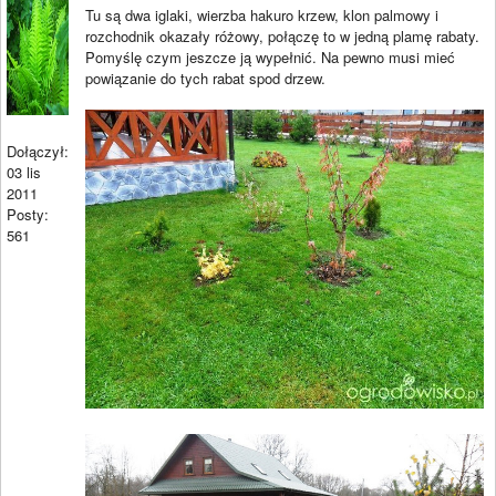
Tu są dwa iglaki, wierzba hakuro krzew, klon palmowy i
rozchodnik okazały różowy, połączę to w jedną plamę rabaty.
Pomyślę czym jeszcze ją wypełnić. Na pewno musi mieć
powiązanie do tych rabat spod drzew.
Dołączył:
03 lis
2011
Posty:
561