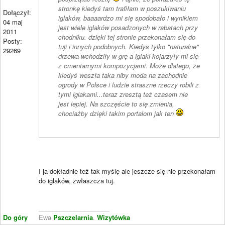
stronkę kiedyś tam trafiłam w poszukiwaniu
Dołączył:
iglaków, baaaardzo mi się spodobało i wynikiem
04 maj
jest wiele iglaków posadzonych w rabatach przy
2011
chodniku. dzięki tej stronie przekonałam się do
Posty:
tuji i innych podobnych. Kiedys tylko "naturalne"
29269
drzewa wchodziły w grę a iglaki kojarzyły mi się
z cmentarnymi kompozycjami. Może dlatego, że
kiedyś weszła taka niby moda na zachodnie
ogrody w Polsce i ludzie straszne rzeczy robili z
tymi iglakami...teraz zresztą też czasem nie
jest lepiej. Na szczęście to się zmienia,
chociażby dzięki takim portalom jak ten
I ja dokładnie też tak myślę ale jeszcze się nie przekonałam
do iglaków, zwłaszcza tuj.
____________________
Do góry
Ewa
Pszczelarnia
.
Wizytówka