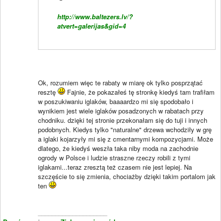
http://www.baltezers.lv/?
atvert=galerijas&gid=4
Ok, rozumiem więc te rabaty w miarę ok tylko posprzątać
resztę
Fajnie, że pokazałeś tę stronkę kiedyś tam trafiłam
w poszukiwaniu iglaków, baaaardzo mi się spodobało i
wynikiem jest wiele iglaków posadzonych w rabatach przy
chodniku. dzięki tej stronie przekonałam się do tuji i innych
podobnych. Kiedys tylko "naturalne" drzewa wchodziły w grę
a iglaki kojarzyły mi się z cmentarnymi kompozycjami. Może
dlatego, że kiedyś weszła taka niby moda na zachodnie
ogrody w Polsce i ludzie straszne rzeczy robili z tymi
iglakami...teraz zresztą też czasem nie jest lepiej. Na
szczęście to się zmienia, chociażby dzięki takim portalom jak
ten
____________________