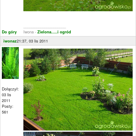
____________________
Do góry
Iwona -
Zielona.....i ogród
iwonaz
21:37, 03 lis 2011
Dołączył:
03 lis
2011
Posty:
561