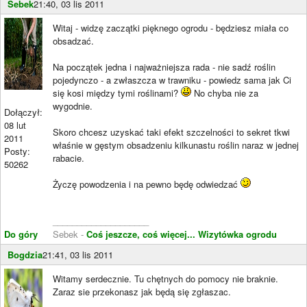
Sebek
21:40, 03 lis 2011
Witaj - widzę zaczątki pięknego ogrodu - będziesz miała co
obsadzać.
Na początek jedna i najważniejsza rada - nie sadź roślin
pojedynczo - a zwłaszcza w trawniku - powiedz sama jak Ci
się kosi między tymi roślinami?
No chyba nie za
wygodnie.
Dołączył:
08 lut
Skoro chcesz uzyskać taki efekt szczelności to sekret tkwi
2011
właśnie w gęstym obsadzeniu kilkunastu roślin naraz w jednej
Posty:
rabacie.
50262
Życzę powodzenia i na pewno będę odwiedzać
____________________
Do góry
Sebek -
Coś jeszcze, coś więcej...
Wizytówka ogrodu
Bogdzia
21:41, 03 lis 2011
Witamy serdecznie. Tu chętnych do pomocy nie braknie.
Zaraz sie przekonasz jak będą się zgłaszac.