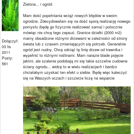
Zielona... i ogród
Mam dość popełniania wciąż nowych błędów w swoim
ogrodzie. Zdecydowałam się na dość sporą realizację nowego
pomysłu (będę go fizycznie realizować sama) i potocznie
mówiąc nie chcę tego zepsuć. Granice działki (2000 m2)
mamy obsadzone różnymi drzewami w zależności od strony
Dołączył:
świata lub z czasem zmieniających się potrzeb. Generalnie
03 lis
ogród jest nudny, Chcę odciąć tę linię drzew od trawnika i
2011
wypełnić to różnymi roślinami. Mam narazie blade pojęcie
Posty:
jakimi, ale szalenie podobają mi się takie szczelne cudowne
561
ściany ogrodu... widzę to w wielu realizacjach i bardzo
chciałabym uzyskać ten efekt u siebie. Będę więc kaleczyć
się na Waszych oczach i szczerze liczę na wsparcie
.