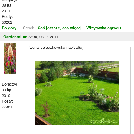
08 lut
2011
Posty:
50262
____________________
Do góry
Sebek -
Coś jeszcze, coś więcej...
Wizytówka ogrodu
Gardenarium
22:30, 03 lis 2011
iwona_zajaczkowska napisał(a)
Dołączył:
09 lip
2010
Posty:
77381