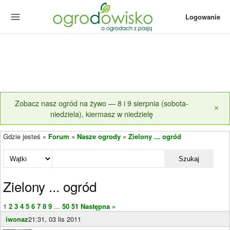
Logowanie
Zobacz nasz ogród na żywo — 8 i 9 sierpnia (sobota-
×
niedziela), kiermasz w niedzielę
Gdzie jesteś »
Forum
»
Nasze ogrody
»
Zielony ... ogród
Szukaj
Zielony ... ogród
1
2
3
4
5
6
7
8
9
...
50
51
Następna »
iwonaz
21:31, 03 lis 2011