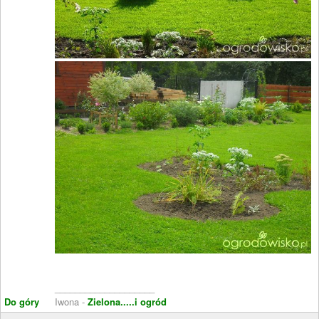
____________________
Do góry
Iwona -
Zielona.....i ogród