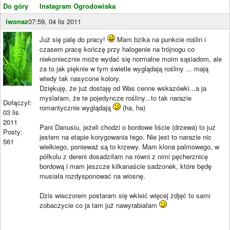
Do góry
Instagram Ogrodowiska
iwonaz
07:59, 04 lis 2011
Już się palę do pracy!
Mam bzika na punkcie roślin i
czasem pracę kończę przy halogenie na trójnogu co
niekoniecznie może wydać się normalne moim sąsiadom, ale
za to jak pięknie w tym świetle wyglądają rośliny ... mają
wtedy tak nasycone kolory.
Dziękuję, że już dostaję od Was cenne wskazówki...a ja
myslałam, że te pojedyncze rośliny...to tak narazie
Dołączył:
romantycznie wyglądają
(ha, ha)
03 lis
2011
Pani Danusiu, jeżeli chodzi o bordowe liście (drzewa) to juz
Posty:
jestem na etapie korygowania tego. Nie jest to narazie nic
561
wielkiego, ponieważ są to krzewy. Mam klona palmowego, w
półkolu z dereni dosadziłam na równi z nimi pęcherznicę
bordową i mam jeszcze kilkanaście sadzonek, które będę
musiała rozdysponować na wiosnę.
Dzis wieczorem postaram się wkleić więcej zdjęć to sami
zobaczycie co ja tam już nawyrabiałam