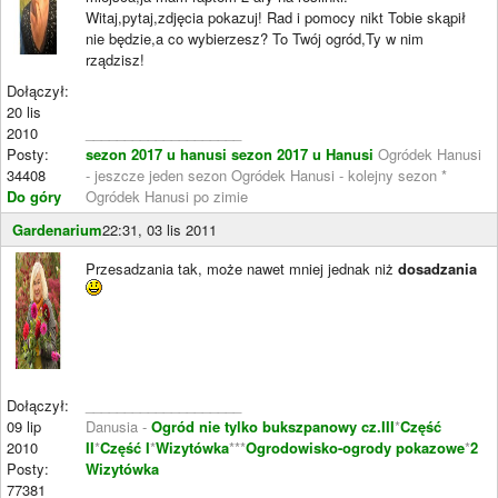
Witaj,pytaj,zdjęcia pokazuj! Rad i pomocy nikt Tobie skąpił
nie będzie,a co wybierzesz? To Twój ogród,Ty w nim
rządzisz!
Dołączył:
20 lis
2010
____________________
Posty:
sezon 2017 u hanusi
sezon 2017 u Hanusi
Ogródek Hanusi
34408
- jeszcze jeden sezon Ogródek Hanusi - kolejny sezon *
Do góry
Ogródek Hanusi po zimie
Gardenarium
22:31, 03 lis 2011
Przesadzania tak, może nawet mniej jednak niż
dosadzania
Dołączył:
____________________
09 lip
Danusia -
Ogród nie tylko bukszpanowy cz.III
*
Część
2010
II
*
Część I
*
Wizytówka
***
Ogrodowisko-ogrody pokazowe
*
2
Posty:
Wizytówka
77381