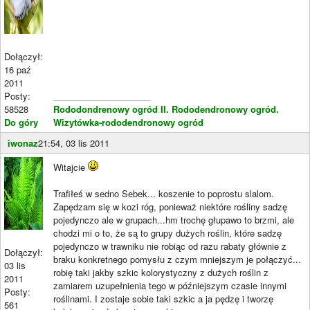
Dołączył:
16 paź
2011
Posty:
____________________
58528
Rododondrenowy ogród II.
Rododendronowy ogród.
Do góry
Wizytówka-rododendronowy ogród
iwonaz
21:54, 03 lis 2011
Witajcie
Trafiłeś w sedno Sebek... koszenie to poprostu slalom.
Zapędzam się w kozi róg, ponieważ niektóre rośliny sadzę
pojedynczo ale w grupach...hm trochę głupawo to brzmi, ale
chodzi mi o to, że są to grupy dużych roślin, które sadzę
pojedynczo w trawniku nie robiąc od razu rabaty głównie z
Dołączył:
braku konkretnego pomysłu z czym mniejszym je połączyć...
03 lis
robię taki jakby szkic kolorystyczny z dużych roślin z
2011
zamiarem uzupełnienia tego w późniejszym czasie innymi
Posty:
roślinami. I zostaje sobie taki szkic a ja pędzę i tworzę
561