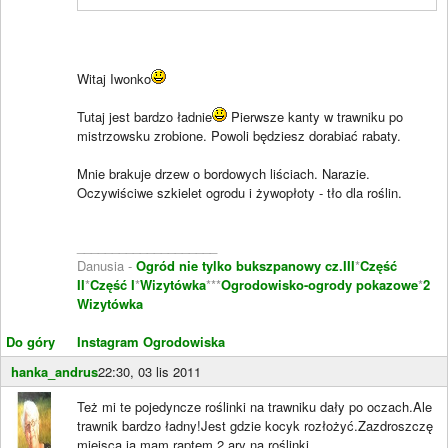
Witaj Iwonko
Tutaj jest bardzo ładnie
Pierwsze kanty w trawniku po
mistrzowsku zrobione. Powoli będziesz dorabiać rabaty.
Mnie brakuje drzew o bordowych liściach. Narazie.
Oczywiściwe szkielet ogrodu i żywopłoty - tło dla roślin.
____________________
Danusia -
Ogród nie tylko bukszpanowy cz.III
*
Część
II
*
Część I
*
Wizytówka
***
Ogrodowisko-ogrody pokazowe
*
2
Wizytówka
Do góry
Instagram Ogrodowiska
hanka_andrus
22:30, 03 lis 2011
Też mi te pojedyncze roślinki na trawniku dały po oczach.Ale
trawnik bardzo ładny!Jest gdzie kocyk rozłożyć.Zazdroszczę
miejsca,ja mam raptem 2 ary na roślinki.