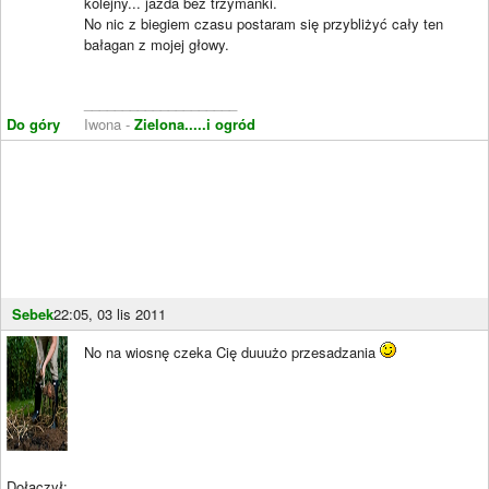
kolejny... jazda bez trzymanki.
No nic z biegiem czasu postaram się przybliżyć cały ten
bałagan z mojej głowy.
____________________
Do góry
Iwona -
Zielona.....i ogród
Sebek
22:05, 03 lis 2011
No na wiosnę czeka Cię duuużo przesadzania
Dołączył: