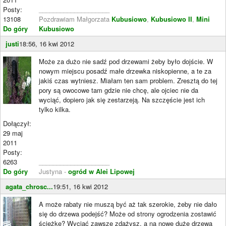
Posty:
____________________
13108
Pozdrawiam Małgorzata
Kubusiowo
,
Kubusiowo II
,
Mini
Do góry
Kubusiowo
justi
18:56, 16 kwi 2012
Może za dużo nie sadź pod drzewami żeby było dojście. W
nowym miejscu posadź małe drzewka niskopienne, a te za
jakiś czas wytniesz. Miałam ten sam problem. Zresztą do tej
pory są owocowe tam gdzie nie chcę, ale ojciec nie da
wyciąć, dopiero jak się zestarzeją. Na szczęście jest ich
tylko kilka.
Dołączył:
29 maj
2011
Posty:
6263
____________________
Do góry
Justyna -
ogród w Alei Lipowej
agata_chrosc...
19:51, 16 kwi 2012
A może rabaty nie muszą być aż tak szerokie, żeby nie dało
się do drzewa podejść? Może od strony ogrodzenia zostawić
ścieżkę? Wyciąć zawsze zdążysz, a na nowe duże drzewa