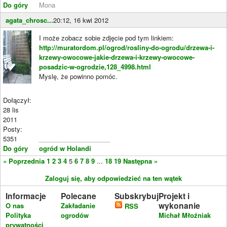
Do góry
Mona
agata_chrosc...
20:12, 16 kwi 2012
I może zobacz sobie zdjęcie pod tym linkiem:
http://muratordom.pl/ogrod/rosliny-do-ogrodu/drzewa-i-
krzewy-owocowe-jakie-drzewa-i-krzewy-owocowe-
posadzic-w-ogrodzie,128_4998.html
Myslę, że powinno pomóc.
Dołączył:
28 lis
2011
Posty:
5351
____________________
Do góry
ogród w Holandi
« Poprzednia
1
2
3
4
5
6
7
8
9
...
18
19
Następna »
Zaloguj się, aby odpowiedzieć na ten wątek
Informacje
Polecane
Subskrybuj
Projekt i
wykonanie
O nas
Zakładanie
RSS
Polityka
ogrodów
Michał Młoźniak
prywatności