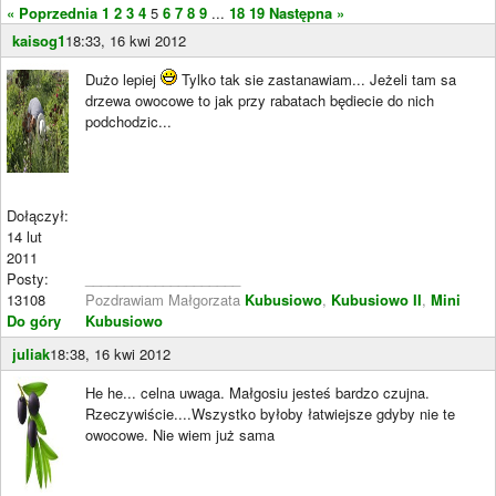
« Poprzednia
1
2
3
4
5
6
7
8
9
...
18
19
Następna »
kaisog1
18:33, 16 kwi 2012
Dużo lepiej
Tylko tak sie zastanawiam... Jeżeli tam sa
drzewa owocowe to jak przy rabatach będiecie do nich
podchodzic...
Dołączył:
14 lut
2011
Posty:
____________________
13108
Pozdrawiam Małgorzata
Kubusiowo
,
Kubusiowo II
,
Mini
Do góry
Kubusiowo
juliak
18:38, 16 kwi 2012
He he... celna uwaga. Małgosiu jesteś bardzo czujna.
Rzeczywiście....Wszystko byłoby łatwiejsze gdyby nie te
owocowe. Nie wiem już sama