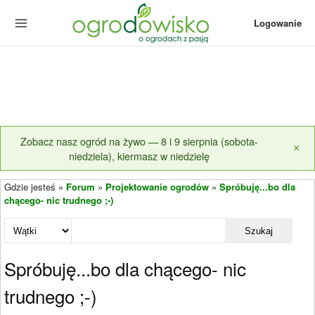
Logowanie
Zobacz nasz ogród na żywo — 8 i 9 sierpnia (sobota-
×
niedziela), kiermasz w niedzielę
Gdzie jesteś »
Forum
»
Projektowanie ogrodów
»
Spróbuję...bo dla
chącego- nic trudnego ;-)
Szukaj
Spróbuję...bo dla chącego- nic
trudnego ;-)