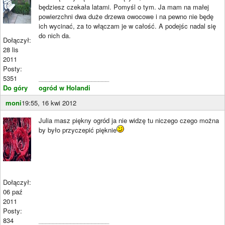
będziesz czekała latami. Pomyśl o tym. Ja mam na małej
powierzchni dwa duże drzewa owocowe i na pewno nie będę
ich wycinać, za to włączam je w całość. A podejśc nadal się
do nich da.
Dołączył:
28 lis
2011
Posty:
5351
____________________
Do góry
ogród w Holandi
moni
19:55, 16 kwi 2012
Julia masz piękny ogród ja nie widzę tu niczego czego można
by było przyczepić pięknie
Dołączył:
06 paź
2011
Posty:
834
____________________