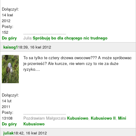
Dołączył:
14 kwi
2012
Posty:
152
____________________
Do góry
Julia
Spróbuję bo dla chcącego nic trudnego
kaisog1
18:39, 16 kwi 2012
To sa tylko te cztery drzewa owocowe??? A może spróbowac
je przenieść? Ale kurcze, nie wiem czy to nie za duże
ryzyko....
Dołączył:
14 lut
2011
Posty:
____________________
13108
Pozdrawiam Małgorzata
Kubusiowo
,
Kubusiowo II
,
Mini
Do góry
Kubusiowo
juliak
18:42, 16 kwi 2012