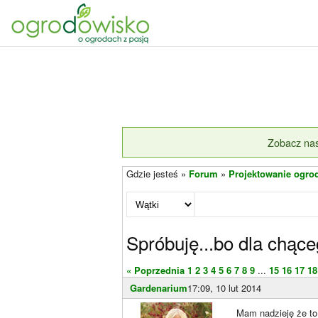
Zobacz nas
Gdzie jesteś »
Forum
»
Projektowanie ogro
Spróbuję...bo dla chąceg
« Poprzednia
1
2
3
4
5
6
7
8
9
...
15
16
17
18
Gardenarium
17:09, 10 lut 2014
Mam nadzieję że to