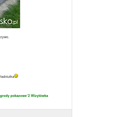
rzywo.
 ładniutka
grody pokazowe
*
2 Wizytówka