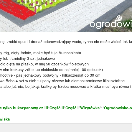
nę, zrobić spust i drenaż odprowadzający wodę, rynna nie może wisieć tak k
cy róg, cięty ładnie, może być tuja Aureospicata
 lub trzmieliny 3 szt jednakowe
old cięta na płasko, w niej 50 czosnków fioletowych
w nim krokusy żółte lub niebieskie co najmniej 100 (cebulek)
moothie - pas jednakowy podwójny - kilkadziesiąt co 30 cm
owe Bobo 4 szt w nich tulipany różowe lub ciemnokarminowe liliokształtne
ca albo już nic, bo jakąś kratkę by trzeba mocować a kratka musi być równa i
____
e tylko bukszpanowy cz.III
*
Część II
*
Część I
*
Wizytówka
***
Ogrodowisko-o
wiska