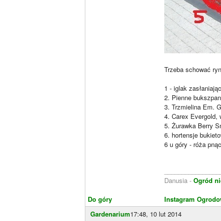
Trzeba schować ryn
1 - iglak zasłaniają
2. Pienne bukszpany
3. Trzmielina Em. G
4. Carex Evergold, 
5. Żurawka Berry S
6. hortensje bukiet
6 u góry - róża pną
________________
Danusia -
Ogród ni
Do góry
Instagram Ogrodo
Gardenarium
17:48, 10 lut 2014