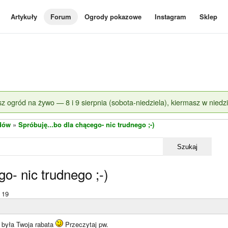
Artykuły
Forum
Ogrody pokazowe
Instagram
Sklep
z ogród na żywo — 8 i 9 sierpnia (sobota-niedziela), kiermasz w niedzi
dów
»
Spróbuję...bo dla chącego- nic trudnego ;-)
Szukaj
o- nic trudnego ;-)
19
 była Twoja rabata
Przeczytaj pw.