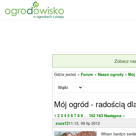
Zobacz nas
Gdzie jesteś »
Forum
»
Nasze ogrody
»
Mój
Mój ogród - radością d
1
2
3
4
5
6
7
8
9
...
162
163
Następna »
zuza12
11:13, 09 lip 2012
Witam bardzo serde