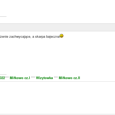
____
odzenie zachwycające, a skarpa bajeczna
____
022
***
Miłkowo cz.I
***
Wizytowka
***
Miłkowo cz.II