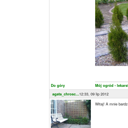
________________
Do góry
Mój ogród - lekar
agata_chrosc...
12:33, 09 lip 2012
Witaj! A mnie bardz