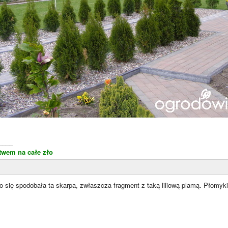
____
stwem na całe zło
o się spodobała ta skarpa, zwłaszcza fragment z taką liliową plamą. Płomyk