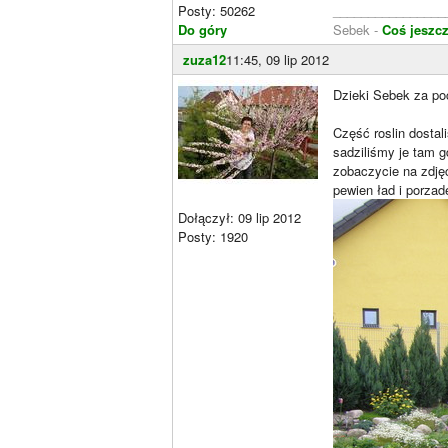
Posty: 50262
________________
Do góry
Sebek -
Coś jeszcz
zuza12
11:45, 09 lip 2012
Dzieki Sebek za po
Część roslin dostal
sadziliśmy je tam g
zobaczycie na zdję
pewien ład i porzade
Dołączył: 09 lip 2012
Posty: 1920