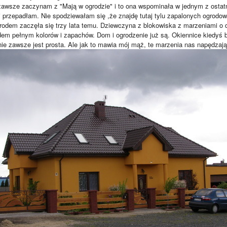
 zawsze zaczynam z "Mają w ogrodzie" i to ona wspominała w jednym z ostat
i przepadłam. Nie spodziewałam się ,że znajdę tutaj tylu zapalonych ogrodo
rodem zaczęła się trzy lata temu. Dziewczyna z blokowiska z marzeniami o
dem pełnym kolorów i zapachów. Dom i ogrodzenie już są. Okiennice kiedyś
ie zawsze jest prosta. Ale jak to mawia mój mąż, te marzenia nas napędzają 