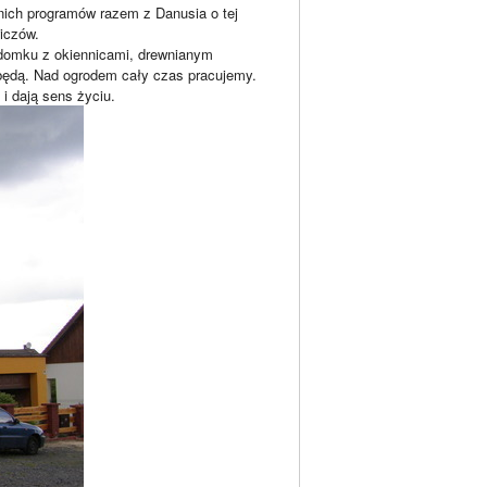
nich programów razem z Danusia o tej
wiczów.
 domku z okiennicami, drewnianym
 będą. Nad ogrodem cały czas pracujemy.
i dają sens życiu.