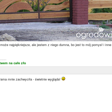
 może najpiękniejsze, ale jestem z niego dumna, bo jest to mój pomysł i inne
____
stwem na całe zło
Brama mnie zachwyciła - świetnie wygląda!