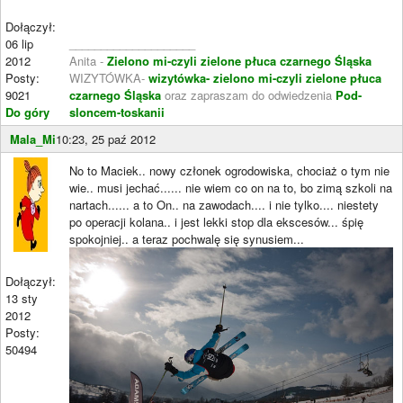
Dołączył:
06 lip
____________________
2012
Anita -
Zielono mi-czyli zielone płuca czarnego Śląska
Posty:
WIZYTÓWKA-
wizytówka- zielono mi-czyli zielone płuca
9021
czarnego Śląska
oraz zapraszam do odwiedzenia
Pod-
Do góry
sloncem-toskanii
Mala_Mi
10:23, 25 paź 2012
No to Maciek.. nowy członek ogrodowiska, chociaż o tym nie
wie.. musi jechać...... nie wiem co on na to, bo zimą szkoli na
nartach...... a to On.. na zawodach.... i nie tylko.... niestety
po operacji kolana.. i jest lekki stop dla ekscesów... śpię
spokojniej.. a teraz pochwalę się synusiem...
Dołączył:
13 sty
2012
Posty:
50494