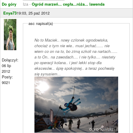
Do góry
Iza -
Ogród marzeń... cegła...róża... lawenda
Enya73
19:03, 25 paź 2012
asc napisał(a)
No to Maciek.. nowy członek ogrodowiska,
chociaż o tym nie wie.. musi jechać...... nie
wiem co on na to, bo zimą szkoli na nartach......
a to On.. na zawodach.... i nie tylko.... niestety
Dołączył:
po operacji kolana.. i jest lekki stop dla
06 lip
ekscesów... śpię spokojniej.. a teraz pochwalę
2012
się synusiem...
Posty:
9021