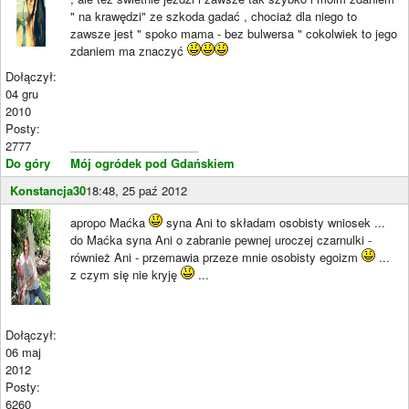
" na krawędzi" ze szkoda gadać , chociaż dla niego to
zawsze jest " spoko mama - bez bulwersa " cokolwiek to jego
zdaniem ma znaczyć
Dołączył:
04 gru
2010
Posty:
2777
____________________
Do góry
Mój ogródek pod Gdańskiem
Konstancja30
18:48, 25 paź 2012
apropo Maćka
syna Ani to składam osobisty wniosek ...
do Maćka syna Ani o zabranie pewnej uroczej czarnulki -
również Ani - przemawia przeze mnie osobisty egoizm
...
z czym się nie kryję
...
Dołączył:
06 maj
2012
Posty:
6260
____________________