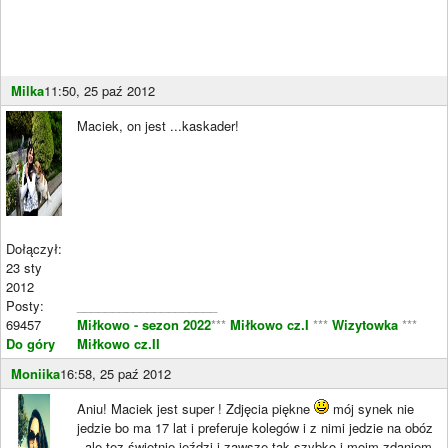
Milka
11:50, 25 paź 2012
Maciek, on jest ...kaskader!
Dołączył:
23 sty
2012
Posty:
____________________
69457
Miłkowo - sezon 2022
***
Miłkowo cz.I
***
Wizytowka
***
Do góry
Miłkowo cz.II
Moniika
16:58, 25 paź 2012
Aniu! Maciek jest super ! Zdjęcia piękne
mój synek nie
jedzie bo ma 17 lat i preferuje kolegów i z nimi jedzie na obóz
, ale tez świetnie jeździ i zawsze tak szybko i moim zdaniem