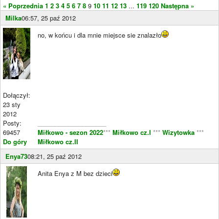
« Poprzednia
1
2
3
4
5
6
7
8
9
10
11
12
13
...
119
120
Następna »
Milka
06:57, 25 paź 2012
no, w końcu i dla mnie miejsce sie znalazło
Dołączył:
23 sty
2012
Posty:
____________________
69457
Miłkowo - sezon 2022
***
Miłkowo cz.I
***
Wizytowka
***
Do góry
Miłkowo cz.II
Enya73
08:21, 25 paź 2012
Anita Enya z M bez dzieci