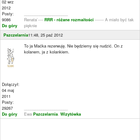
02 wrz
2012
Posty:
____________________
9086
Renata`----
RRR - różane rozmaitości
------- A miało być tak
Do góry
pięknie
Pszczelarnia
11:48, 25 paź 2012
To ja Maćka rezerwuję. Nie będziemy się nudzić. On z
kolanem, ja z kolankiem.
Dołączył:
04 maj
2011
Posty:
29267
____________________
Do góry
Ewa
Pszczelarnia
.
Wizytówka