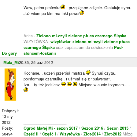
Wow, pełna profeska
I przepiękne zdjęcie. Gratuluję syna.
Już wiem po kim ma taki power
____________________
Anita -
Zielono mi-czyli zielone płuca czarnego Śląska
WIZYTÓWKA-
wizytówka- zielono mi-czyli zielone płuca
czarnego Śląska
oraz zapraszam do odwiedzenia
Pod-
Do góry
sloncem-toskanii
Mala_Mi
20:35, 25 paź 2012
Kochane... uczeń przerósł mistrza
Synuś czyta..
poinformuje czarnulkę.. i uśmiał się z "bulwersa".
Iza... ty też jedziesz
Miejsce w aucie trzymam.....
Dołączył:
13 sty
2012
____________________
Posty:
Ogród Małej Mi - sezon 2017
/
Sezon 2016
/
Sezon 2015
/
50494
Część II
/
Część I
/
Wizytówka
/
Zlot-2014
/
Zlot-2012
Mózg