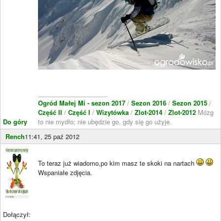
____________________
Ogród Małej Mi - sezon 2017
/
Sezon 2016
/
Sezon 2015
/
Część II
/
Część I
/
Wizytówka
/
Zlot-2014
/
Zlot-2012
Mózg
Do góry
to nie mydło; nie ubędzie go, gdy się go użyje.
Rench
11:41, 25 paź 2012
To teraz już wiadomo,po kim masz te skoki na nartach
Wspaniałe zdjęcia.
Dołączył: