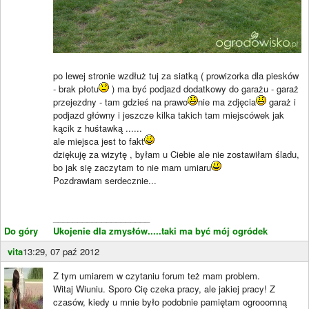
po lewej stronie wzdłuż tuj za siatką ( prowizorka dla piesków
- brak płotu
) ma być podjazd dodatkowy do garażu - garaż
przejezdny - tam gdzieś na prawo
nie ma zdjęcia
garaż i
podjazd główny i jeszcze kilka takich tam miejscówek jak
kącik z huśtawką ......
ale miejsca jest to fakt
dziękuję za wizytę , byłam u Ciebie ale nie zostawiłam śladu,
bo jak się zaczytam to nie mam umiaru
Pozdrawiam serdecznie...
____________________
Do góry
Ukojenie dla zmysłów.....taki ma być mój ogródek
vita
13:29, 07 paź 2012
Z tym umiarem w czytaniu forum też mam problem.
Witaj Wiuniu. Sporo Cię czeka pracy, ale jakiej pracy! Z
czasów, kiedy u mnie było podobnie pamiętam ogrooomną