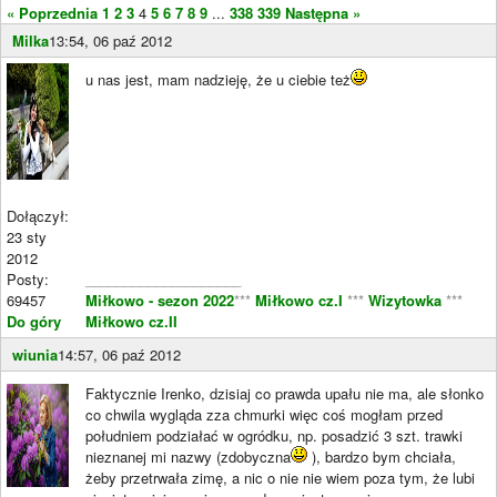
« Poprzednia
1
2
3
4
5
6
7
8
9
...
338
339
Następna »
Milka
13:54, 06 paź 2012
u nas jest, mam nadzieję, że u ciebie też
Dołączył:
23 sty
2012
Posty:
____________________
69457
Miłkowo - sezon 2022
***
Miłkowo cz.I
***
Wizytowka
***
Do góry
Miłkowo cz.II
wiunia
14:57, 06 paź 2012
Faktycznie Irenko, dzisiaj co prawda upału nie ma, ale słonko
co chwila wygląda zza chmurki więc coś mogłam przed
południem podziałać w ogródku, np. posadzić 3 szt. trawki
nieznanej mi nazwy (zdobyczna
), bardzo bym chciała,
żeby przetrwała zimę, a nic o nie nie wiem poza tym, że lubi