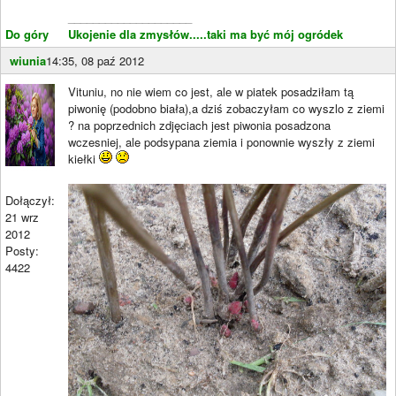
____________________
Do góry
Ukojenie dla zmysłów.....taki ma być mój ogródek
wiunia
14:35, 08 paź 2012
Vituniu, no nie wiem co jest, ale w piatek posadziłam tą
piwonię (podobno biała),a dziś zobaczyłam co wyszlo z ziemi
? na poprzednich zdjęciach jest piwonia posadzona
wczesniej, ale podsypana ziemia i ponownie wyszły z ziemi
kiełki
Dołączył:
21 wrz
2012
Posty:
4422