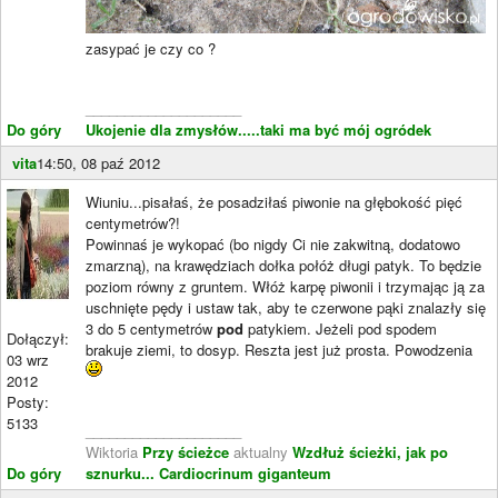
zasypać je czy co ?
____________________
Do góry
Ukojenie dla zmysłów.....taki ma być mój ogródek
vita
14:50, 08 paź 2012
Wiuniu...pisałaś, że posadziłaś piwonie na głębokość pięć
centymetrów?!
Powinnaś je wykopać (bo nigdy Ci nie zakwitną, dodatowo
zmarzną), na krawędziach dołka połóż długi patyk. To będzie
poziom równy z gruntem. Włóż karpę piwonii i trzymając ją za
uschnięte pędy i ustaw tak, aby te czerwone pąki znalazły się
3 do 5 centymetrów
pod
patykiem. Jeżeli pod spodem
Dołączył:
brakuje ziemi, to dosyp. Reszta jest już prosta. Powodzenia
03 wrz
2012
Posty:
5133
____________________
Wiktoria
Przy ścieżce
aktualny
Wzdłuż ścieżki, jak po
Do góry
sznurku...
Cardiocrinum giganteum