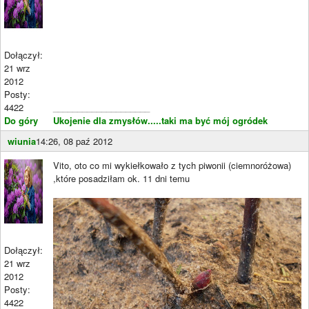
Dołączył:
21 wrz
2012
Posty:
4422
____________________
Do góry
Ukojenie dla zmysłów.....taki ma być mój ogródek
wiunia
14:26, 08 paź 2012
Vito, oto co mi wykiełkowało z tych piwonii (ciemnoróżowa)
,które posadziłam ok. 11 dni temu
Dołączył:
21 wrz
2012
Posty:
4422