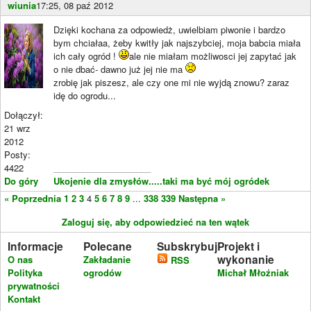
wiunia
17:25, 08 paź 2012
Dzięki kochana za odpowiedż, uwielbiam piwonie i bardzo
bym chciałaa, żeby kwitły jak najszybciej, moja babcia miała
ich cały ogród !
ale nie miałam możliwosci jej zapytać jak
o nie dbać- dawno już jej nie ma
zrobię jak piszesz, ale czy one mi nie wyjdą znowu? zaraz
idę do ogrodu...
Dołączył:
21 wrz
2012
Posty:
4422
____________________
Do góry
Ukojenie dla zmysłów.....taki ma być mój ogródek
« Poprzednia
1
2
3
4
5
6
7
8
9
...
338
339
Następna »
Zaloguj się, aby odpowiedzieć na ten wątek
Informacje
Polecane
Subskrybuj
Projekt i
wykonanie
O nas
Zakładanie
RSS
Polityka
ogrodów
Michał Młoźniak
prywatności
Kontakt