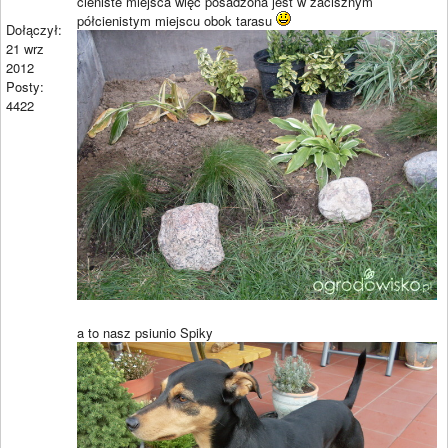
cieniste miejsca więc posadzona jest w zacisznym
półcienistym miejscu obok tarasu
Dołączył:
21 wrz
2012
Posty:
4422
a to nasz psiunio Spiky