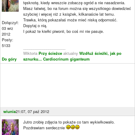
tęsknotę, kiedy wreszcie zobaczę ogród a nie nasadzenia.
Masz łatwiej, bo na forum można się wszystkiego dowiedzieć
szybciej i więcej niż z książek, kilkanaście lat temu.
Trawka, którą pokazałaś może mieć niską odporność.
Dołączył:
Dopytaj o nią.
03 wrz
I pokaż te kiełki piwonii, bo coś mi nie pasuje.
2012
Posty:
5133
____________________
Wiktoria
Przy ścieżce
aktualny
Wzdłuż ścieżki, jak po
Do góry
sznurku...
Cardiocrinum giganteum
wiunia
21:07, 07 paź 2012
Jutro zrobię zdjęcia to pokaże co tam wykiełkowało.
Pozdrawiam serdecznie