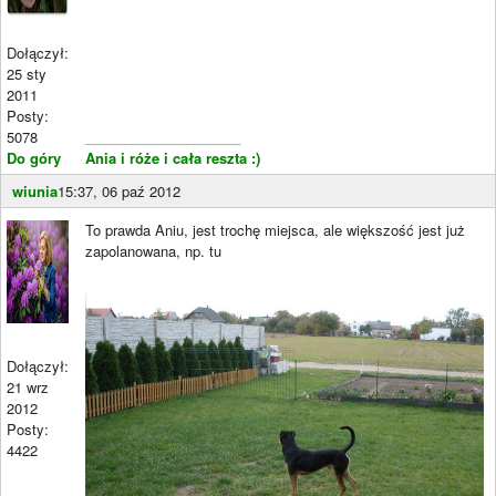
Dołączył:
25 sty
2011
Posty:
5078
____________________
Do góry
Ania i róże i cała reszta :)
wiunia
15:37, 06 paź 2012
To prawda Aniu, jest trochę miejsca, ale większość jest już
zapolanowana, np. tu
Dołączył:
21 wrz
2012
Posty:
4422