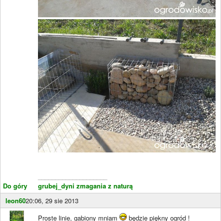
____________________
Do góry
grubej_dyni zmagania z naturą
leon60
20:06, 29 sie 2013
Proste linie, gabiony mniam
będzie piękny ogród !