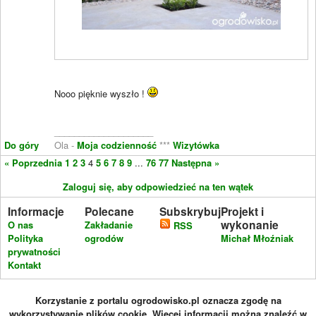
Nooo pięknie wyszło !
____________________
Do góry
Ola -
Moja codzienność
***
Wizytówka
« Poprzednia
1
2
3
4
5
6
7
8
9
...
76
77
Następna »
Zaloguj się, aby odpowiedzieć na ten wątek
Informacje
Polecane
Subskrybuj
Projekt i
wykonanie
O nas
Zakładanie
RSS
Polityka
ogrodów
Michał Młoźniak
prywatności
Kontakt
Korzystanie z portalu ogrodowisko.pl oznacza zgodę na
wykorzystywanie plików cookie. Więcej informacji można znaleźć w