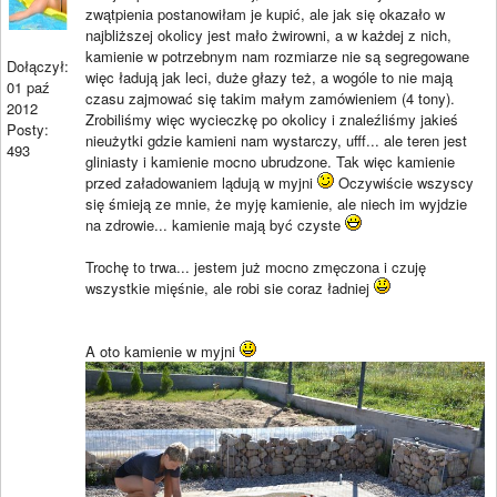
zwątpienia postanowiłam je kupić, ale jak się okazało w
najbliższej okolicy jest mało żwirowni, a w każdej z nich,
kamienie w potrzebnym nam rozmiarze nie są segregowane
Dołączył:
więc ładują jak leci, duże głazy też, a wogóle to nie mają
01 paź
czasu zajmować się takim małym zamówieniem (4 tony).
2012
Zrobiliśmy więc wycieczkę po okolicy i znaleźliśmy jakieś
Posty:
nieużytki gdzie kamieni nam wystarczy, ufff... ale teren jest
493
gliniasty i kamienie mocno ubrudzone. Tak więc kamienie
przed załadowaniem lądują w myjni
Oczywiście wszyscy
się śmieją ze mnie, że myję kamienie, ale niech im wyjdzie
na zdrowie... kamienie mają być czyste
Trochę to trwa... jestem już mocno zmęczona i czuję
wszystkie mięśnie, ale robi sie coraz ładniej
A oto kamienie w myjni