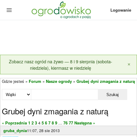
Logowanie
Zobacz nasz ogród na żywo — 8 i 9 sierpnia (sobota-
×
niedziela), kiermasz w niedzielę
Gdzie jesteś »
Forum
»
Nasze ogrody
»
Grubej dyni zmagania z naturą
Szukaj
Grubej dyni zmagania z naturą
« Poprzednia
1
2
3
4
5
6
7
8
9
...
76
77
Następna »
gruba_dynia
11:07, 28 sie 2013