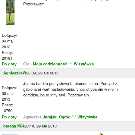
Pozdrawiam
Dołączył:
04 maj
2013
Posty:
20181
____________________
Do góry
Ola -
Moja codzienność
***
Wizytówka
AgnieszkaW
20:09, 29 sie 2013
Jesteś bardzo pomysłowa i...ekonomiczna. Pomysł z
Dołączył:
gabionami wart naśladowania, choć chyba nie w moim
08 mar
ogrodzie, bo to inny styl. Pozdrawiam
2013
Posty:
10750
____________________
Do góry
Agnieszka
Jurajski Ogród
***
Wizytówka
baraga1904
20:10, 29 sie 2013