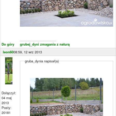
____________________
Do góry
grubej_dyni zmagania z naturą
leon60
08:59, 12 wrz 2013
gruba_dynia napisał(a)
Dołączył:
04 maj
2013
Posty:
20181