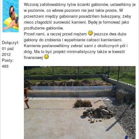
Wczoraj zafoliowaliśmy tylne ścianki gabionów, ustawiliśmy je
w poziomie, co wbrew pozorom nie jest takie proste. W
przestrzeni między gabionami posadziłam bukszpany, żeby
nieco złagodzić surowość kamieni. Będę je formować jako
przdłużenie gabionów.
Przed nami, a raczej przed mężem
jeszcze dwa duże
gabiony do zrobienia i wypełnianie całosci kamieniami.
Dołączył:
Kamienie postanowiliśmy zebrać sami z okolicznych pól i
01 paź
dróg. Ma to być projekt minimalistyczny także w kwestii
2012
finansowej
Posty:
493