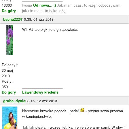
13363
Iwona
Od nowa... :)
Jak mam czas, to leżę i odpoczywam,
Do góry
jak nie mam, to tylko leżę.
bacha2224
10:38, 01 wrz 2013
WITAJ,ale pięknie się zapowiada.
Dołączył:
30 maj
2013
Posty:
359
____________________
Do góry
Lawendowy kredens
gruba_dynia
08:16, 12 wrz 2013
Nareszcie brzydka pogoda i pada!
- przymusowa przerwa
w kamieniarstwie.
Tak jak pisałam wczesniej, kamienie zbieramy sami. W chwili