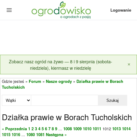
Logowanie
Zobacz nasz ogród na żywo — 8 i 9 sierpnia (sobota-
×
niedziela), kiermasz w niedzielę
Gdzie jesteś »
Forum
»
Nasze ogrody
»
Działka prawie w Borach
Tucholskich
Szukaj
Działka prawie w Borach Tucholskich
« Poprzednia
1
2
3
4
5
6
7
8
9
...
1008
1009
1010
1011
1012
1013
1014
1015
1016
...
1080
1081
Następna »