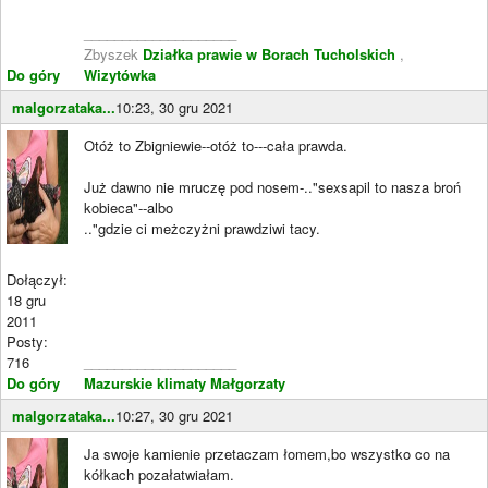
____________________
Zbyszek
Działka prawie w Borach Tucholskich
,
Do góry
Wizytówka
malgorzataka...
10:23, 30 gru 2021
Otóż to Zbigniewie--otóż to---cała prawda.
Już dawno nie mruczę pod nosem-.."sexsapil to nasza broń
kobieca"--albo
.."gdzie ci meżczyżni prawdziwi tacy.
Dołączył:
18 gru
2011
Posty:
716
____________________
Do góry
Mazurskie klimaty Małgorzaty
malgorzataka...
10:27, 30 gru 2021
Ja swoje kamienie przetaczam łomem,bo wszystko co na
kółkach pozałatwiałam.