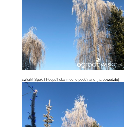
świerki Spek i Hoopsii oba mocno podcinane (na obwodzie)