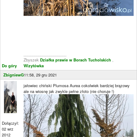
____________________
Zbyszek
Działka prawie w Borach Tucholskich
,
Do góry
Wizytówka
ZbigniewG
11:58, 29 gru 2021
jałowiec chiński Plumosa Aurea cokolwiek bardziej brązowy
ale na wiosnę jak zwykle pełne złoto (nie choruje !)
Dołączył:
02 wrz
2012