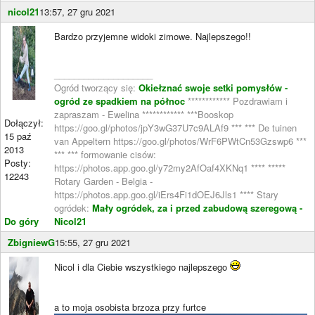
nicol21
13:57, 27 gru 2021
Bardzo przyjemne widoki zimowe. Najlepszego!!
____________________
Ogród tworzący się:
Okiełznać swoje setki pomysłów -
ogród ze spadkiem na północ
************ Pozdrawiam i
zapraszam - Ewelina ************ ***Booskop
Dołączył:
https://goo.gl/photos/jpY3wG37U7c9ALAf9 *** *** De tuinen
15 paź
van Appeltern https://goo.gl/photos/WrF6PWtCn53Gzswp6 ***
2013
*** *** formowanie cisów:
Posty:
https://photos.app.goo.gl/y72my2AfOaf4XKNq1 **** *****
12243
Rotary Garden - Belgia -
https://photos.app.goo.gl/iErs4Fi1dOEJ6Jls1 **** Stary
ogródek:
Mały ogródek, za i przed zabudową szeregową -
Do góry
Nicol21
ZbigniewG
15:55, 27 gru 2021
Nicol i dla Ciebie wszystkiego najlepszego
a to moja osobista brzoza przy furtce