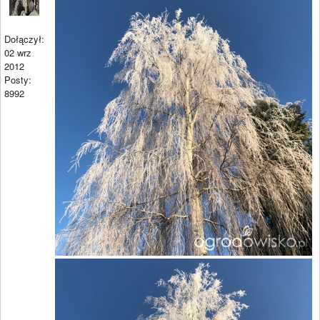
Dołączył:
02 wrz
2012
Posty:
8992