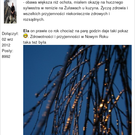
- obawa większa niż ochota, miałem okazję na hucznego
sylwestra w remizie na Żuławach u kuzyna. Życzę zdrowia i
wszelkich przyjemności niekoniecznie zdrowych i
rozsądnych.
Ela
on prawie co rok chociaż na parę godzin daje taki pokaz
Dołączył:
. Zdrowotności i przyjemności w Nowym Roku
02 wrz
taka też była
2012
Posty:
8992