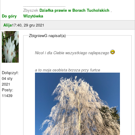
____________________
Zbyszek
Działka prawie w Borach Tucholskich
,
Do góry
Wizytówka
Alija
17:40, 29 gru 2021
ZbigniewG napisał(a)
Nicol i dla Ciebie wszystkiego najlepszego
a to moja osobista brzoza przy furtce
Dołączył:
04 sty
2021
Posty:
11439