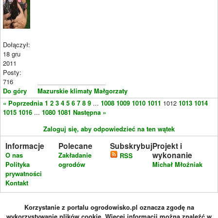
Dołączył:
18 gru
2011
Posty:
716
____________________
Do góry
Mazurskie klimaty Małgorzaty
« Poprzednia
1
2
3
4
5
6
7
8
9
...
1008
1009
1010
1011
1012
1013
1014
1015
1016
...
1080
1081
Następna »
Zaloguj się, aby odpowiedzieć na ten wątek
Informacje
Polecane
Subskrybuj
Projekt i
wykonanie
O nas
Zakładanie
RSS
Polityka
ogrodów
Michał Młoźniak
prywatności
Kontakt
Korzystanie z portalu ogrodowisko.pl oznacza zgodę na
wykorzystywanie plików cookie. Więcej informacji można znaleźć w