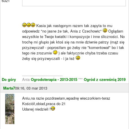
6321
Kasia jak następnym razem tak zapyta to mu
odpowiedz "no jasne że tak, Ania z Czechowic"
Oglądam
wszystkie te Twoje kwiatki i kompozycje i inne śliczności. No
trochę mi głupio jak ktoś się na mnie dziwnie patrzy (mąż się
przyzwyczaił - poprosiłam go żeby nie "komentował" bo i tak
tego nie zrozumie
) ale faktycznie chyba trzeba czasu
żeby się przyzwyczaili - i ja też
____________________
Do góry
Ania
Ogrodoterapia - 2013-2015
***
Ogród z czereśnią 2019
Marta7
09:16, 03 mar 2013
Aniu,na razie pozdrawiam,wpadnę wieczorkiem-teraz
Kościół,obiad,praca do 21
Udanej niedzieli !