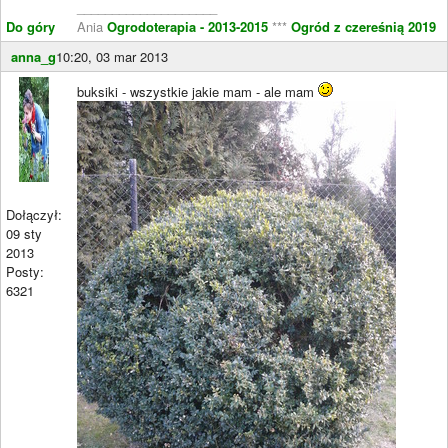
____________________
Do góry
Ania
Ogrodoterapia - 2013-2015
***
Ogród z czereśnią 2019
anna_g
10:20, 03 mar 2013
buksiki - wszystkie jakie mam - ale mam
Dołączył:
09 sty
2013
Posty:
6321