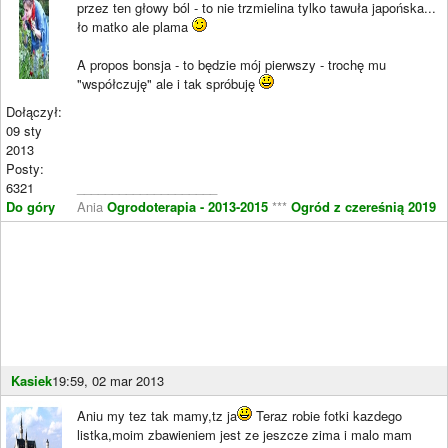
przez ten głowy ból - to nie trzmielina tylko tawuła japońska...
ło matko ale plama
A propos bonsja - to będzie mój pierwszy - trochę mu
"współczuję" ale i tak spróbuję
Dołączył:
09 sty
2013
Posty:
6321
____________________
Do góry
Ania
Ogrodoterapia - 2013-2015
***
Ogród z czereśnią 2019
Kasiek
19:59, 02 mar 2013
Aniu my tez tak mamy,tz ja
Teraz robie fotki kazdego
listka,moim zbawieniem jest ze jeszcze zima i malo mam