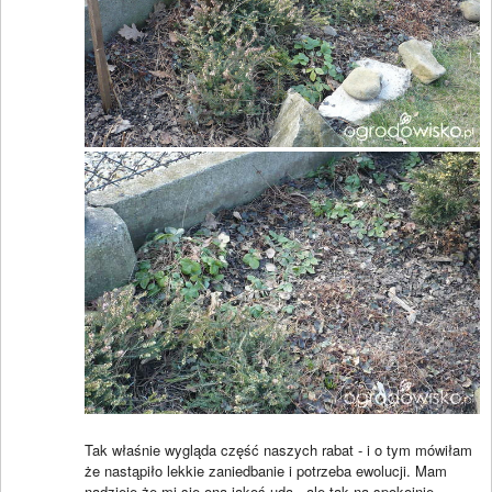
Tak właśnie wygląda część naszych rabat - i o tym mówiłam
że nastąpiło lekkie zaniedbanie i potrzeba ewolucji. Mam
nadzieję że mi się ona jakoś uda - ale tak na spokojnie,