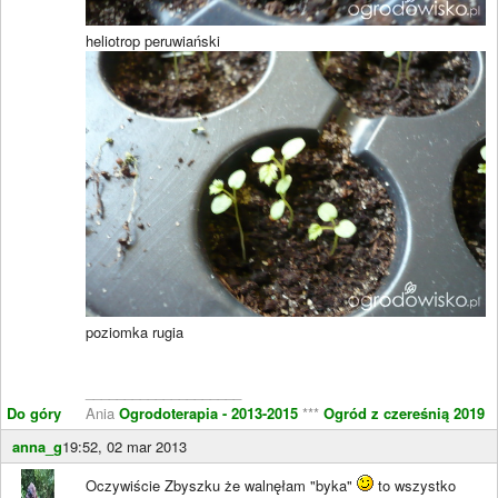
heliotrop peruwiański
poziomka rugia
____________________
Do góry
Ania
Ogrodoterapia - 2013-2015
***
Ogród z czereśnią 2019
anna_g
19:52, 02 mar 2013
Oczywiście Zbyszku że walnęłam "byka"
to wszystko