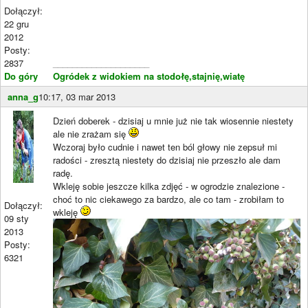
Dołączył:
22 gru
2012
Posty:
2837
____________________
Do góry
Ogródek z widokiem na stodołę,stajnię,wiatę
anna_g
10:17, 03 mar 2013
Dzień doberek - dzisiaj u mnie już nie tak wiosennie niestety
ale nie zrażam się
Wczoraj było cudnie i nawet ten ból głowy nie zepsuł mi
radości - zresztą niestety do dzisiaj nie przeszło ale dam
radę.
Wkleję sobie jeszcze kilka zdjęć - w ogrodzie znalezione -
choć to nic ciekawego za bardzo, ale co tam - zrobiłam to
Dołączył:
wkleję
09 sty
2013
Posty:
6321