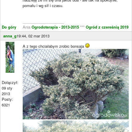
pomału i wg sił i czasu.
____________________
Do góry
Ania
Ogrodoterapia - 2013-2015
***
Ogród z czereśnią 2019
anna_g
19:44, 02 mar 2013
A z tego chciałabym zrobic bonsaja
Dołączył:
09 sty
2013
Posty:
6321