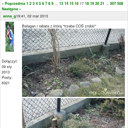
« Poprzednia
1
2
3
4
5
6
7
8
9
...
13
14
15
16
17
18
19
20
21
...
507
508
Następna »
anna_g
19:41, 02 mar 2013
Bałagan i rabata z którą "trzeba COŚ zrobić"
Dołączył:
09 sty
2013
Posty:
6321