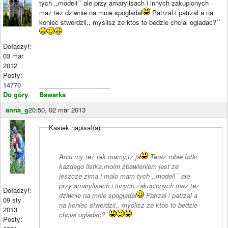
tych ,,modeli´´ ale przy amarylisach i innych zakupionych
maz tez dziwnie na mnie spogladal
Patrzal i patrzal a na
koniec stwerdzil,, myslisz ze ktos to bedzie chcial ogladac?´´
Dołączył:
03 mar
2012
Posty:
14770
____________________
Do góry
Bawarka
anna_g
20:50, 02 mar 2013
Kasiek napisał(a)
Aniu my tez tak mamy,tz ja
Teraz robie fotki
kazdego listka,moim zbawieniem jest ze
jeszcze zima i malo mam tych ,,modeli´´ ale
przy amarylisach i innych zakupionych maz tez
Dołączył:
dziwnie na mnie spogladal
Patrzal i patrzal a
09 sty
na koniec stwerdzil,, myslisz ze ktos to bedzie
2013
chcial ogladac?´´
Posty: