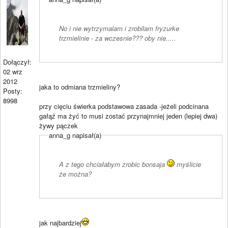
No i nie wytrzymalam i zrobilam fryzurke
trzmielinie - za wczesnie??? oby nie.....
Dołączył:
02 wrz
2012
jaka to odmiana trzmieliny?
Posty:
8998
przy cięciu świerka podstawowa zasada -jeżeli podcinana
gałąź ma żyć to musi zostać przynajmniej jeden (lepiej dwa)
żywy pączek
anna_g napisał(a)
A z tego chciałabym zrobic bonsaja
myślicie
że można?
jak najbardziej