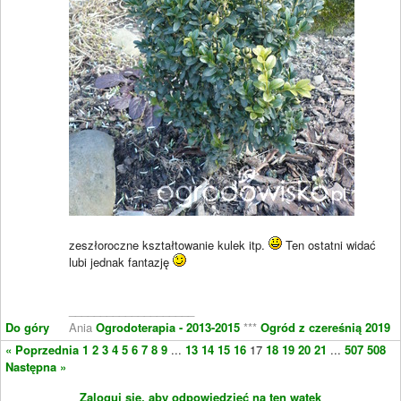
zeszłoroczne kształtowanie kulek itp.
Ten ostatni widać
lubi jednak fantazję
____________________
Do góry
Ania
Ogrodoterapia - 2013-2015
***
Ogród z czereśnią 2019
« Poprzednia
1
2
3
4
5
6
7
8
9
...
13
14
15
16
17
18
19
20
21
...
507
508
Następna »
Zaloguj się, aby odpowiedzieć na ten wątek