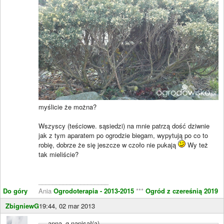
myślicie że można?
Wszyscy (teściowe. sąsiedzi) na mnie patrzą dość dziwnie
jak z tym aparatem po ogrodzie biegam, wypytują po co to
robię, dobrze że się jeszcze w czoło nie pukają
Wy też
tak mieliście?
____________________
Do góry
Ania
Ogrodoterapia - 2013-2015
***
Ogród z czereśnią 2019
ZbigniewG
19:44, 02 mar 2013
anna_g napisał(a)