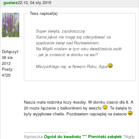
gusiarz
22:10, 04 sty 2015
Tess napisał(a)
Super święta, zazdroszczę.
Sama jakoś nie mogę się zdecydować na
spędzenie świąt nad Rozlewiskiem.
Na Wigilii miałam w tym roku dwadzieścia osób
Dołączył:
- jak je zmieścić w domku na wsi?
06 sie
2012
Wszystkiego naj, w Nowym Roku, Aguś
Posty:
4725
Nasza mała rodzinka liczy 4osoby. W domku ciasno dla 8. A
20 może łączenie z balkonikiem by weszło
. Te święta to
były wyjątkowe chwile. Pozdrawiam najcieplej na świecie
____________________
Agnieszka
Ogród do kwadratu ***
Pieniński zakątek
"Nigdy