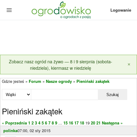
Logowanie
Zobacz nasz ogród na żywo — 8 i 9 sierpnia (sobota-
×
niedziela), kiermasz w niedzielę
Gdzie jesteś »
Forum
»
Nasze ogrody
»
Pieniński zakątek
Szukaj
Pieniński zakątek
« Poprzednia
1
2
3
4
5
6
7
8
9
...
15
16
17
18
19
20
21
Następna »
polinka
07:00, 02 sty 2015