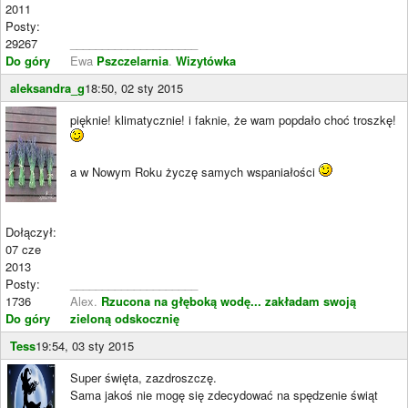
2011
Posty:
29267
____________________
Do góry
Ewa
Pszczelarnia
.
Wizytówka
aleksandra_g
18:50, 02 sty 2015
pięknie! klimatycznie! i faknie, że wam popdało choć troszkę!
a w Nowym Roku życzę samych wspaniałości
Dołączył:
07 cze
2013
Posty:
____________________
1736
Alex.
Rzucona na głęboką wodę... zakładam swoją
Do góry
zieloną odskocznię
Tess
19:54, 03 sty 2015
Super święta, zazdroszczę.
Sama jakoś nie mogę się zdecydować na spędzenie świąt