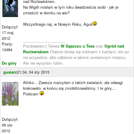
nad Rozlewiskiem.
Na Wigilii miałam w tym roku dwadzieścia osób - jak je
zmieścić w domku na wsi?
Wszystkiego naj, w Nowym Roku, Aguś
Dołączył:
17 maj
2012
____________________
Posty:
Pozdrawiam:) Teresa
W Gąszczu u Tess
oraz
Ogród nad
12484
Rozlewiskiem
Chętnie dzielę się roślinami z każdym, kto po
nie przyjedzie, albo odbierze w jakimś umówionym miejscu.
Do góry
Ale nie wysyłam roślin.
gusiarz
21:34, 04 sty 2015
Alinko... Zawsze marzyłam o takich światach, ale odwagi
brakowało. w końcu się zmobilizowaliśmy. I te góry....
Polecam
Dołączył:
06 sie
2012