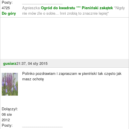
Posty:
____________________
4725
Agnieszka
Ogród do kwadratu ***
Pieniński zakątek
"Nigdy
Do góry
nie mów źle o sobie... Inni zrobią to znacznie lepiej"
gusiarz
21:37, 04 sty 2015
Polinko pozdrawiam i zapraszam w pieniński tak często jak
masz ochotę
Dołączył:
06 sie
2012
Posty:
____________________