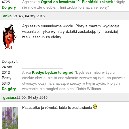
4725
Agnieszka
Ogród do kwadratu ***
Pieniński zakątek
"Nigdy
Do góry
nie mów źle o sobie... Inni zrobią to znacznie lepiej"
anka_
21:46, 04 sty 2015
Agnieszko cuuuudowne widoki. Płyty z trawami wyglądają
wspaniale. Tylko wymiary działki zaskakują, tym bardziej
wielki szacun za efekty.
Dołączył:
24 sty
____________________
2012
Anka
Kiedyś będzie tu ogród
"Będziesz mieć w życiu
Posty:
ciężkie chwile, ale to one własnie zawsze są tym, co pozwala
5340
otworzyć oczy na znaczące rzeczy w twym życiu, których
Do góry
wcześniej nie mogłeś dostrzec" Robin Williams
gusiarz
22:00, 04 sty 2015
Pszczółko ja również lubię to zestawienie