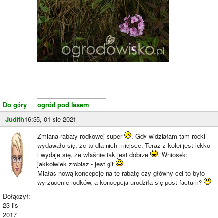
____________________
Do góry
ogród pod lasem
Judith
16:35, 01 sie 2021
Zmiana rabaty rodkowej super
. Gdy widziałam tam rodki -
wydawało się, że to dla nich miejsce. Teraz z kolei jest lekko
i wydaje się, że właśnie tak jest dobrze
. Wniosek:
jakkolwiek zrobisz - jest git
.
Miałas nową koncepcję na tę rabatę czy główny cel to było
wyrzucenie rodków, a koncepcja urodziła się post factum?
Dołączył:
23 lis
2017