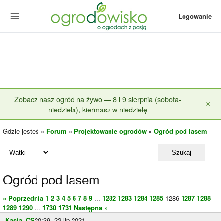
Logowanie
Zobacz nasz ogród na żywo — 8 i 9 sierpnia (sobota-
×
niedziela), kiermasz w niedzielę
Gdzie jesteś »
Forum
»
Projektowanie ogrodów
»
Ogród pod lasem
Szukaj
Ogród pod lasem
« Poprzednia
1
2
3
4
5
6
7
8
9
...
1282
1283
1284
1285
1286
1287
1288
1289
1290
...
1730
1731
Następna »
Kasia_CS
20:39, 22 lip 2021