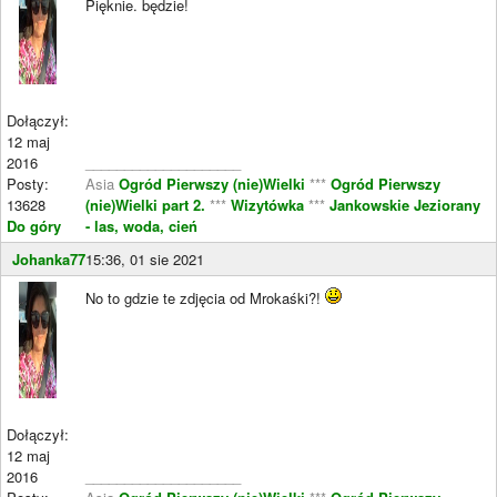
Pięknie. będzie!
Dołączył:
12 maj
2016
____________________
Posty:
Asia
Ogród Pierwszy (nie)Wielki
***
Ogród Pierwszy
13628
(nie)Wielki part 2.
***
Wizytówka
***
Jankowskie Jeziorany
Do góry
- las, woda, cień
Johanka77
15:36, 01 sie 2021
No to gdzie te zdjęcia od Mrokaśki?!
Dołączył:
12 maj
2016
____________________