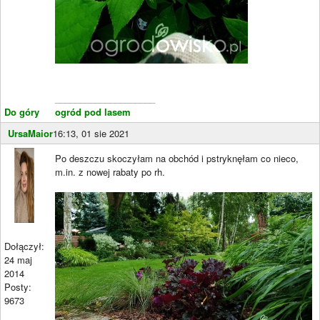
____________________
Do góry
ogród pod lasem
UrsaMaior
16:13, 01 sie 2021
Po deszczu skoczyłam na obchód i pstryknęłam co nieco,
m.in. z nowej rabaty po rh.
Dołączył:
24 maj
2014
Posty:
9673