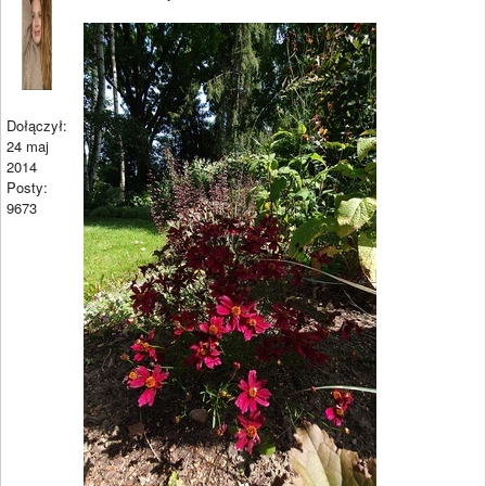
Dołączył:
24 maj
2014
Posty:
9673