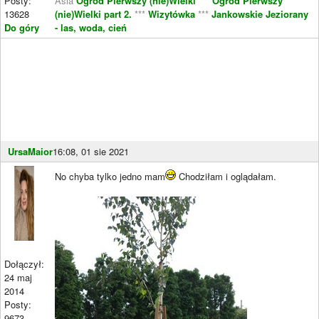
Posty:
Asia
Ogród Pierwszy (nie)Wielki
***
Ogród Pierwszy
13628
(nie)Wielki part 2.
***
Wizytówka
***
Jankowskie Jeziorany
Do góry
- las, woda, cień
UrsaMaior
16:08, 01 sie 2021
No chyba tylko jedno mam
Chodziłam i oglądałam.
Dołączył:
24 maj
2014
Posty:
9673