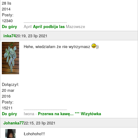
28 lis
2014
Posty:
12340
____________________
Do góry
April
April podbija las
Mazowsze
inka74
20:19, 23 lip 2021
Hehe, wiedziałam że nie wytrzymasz
))
Dołączył:
20 mar
2016
Posty:
15211
____________________
Do góry
Iwona -
Przerwa na kawę...
*** Wizytówka
Johanka77
22:15, 23 lip 2021
Łohohoho!!!