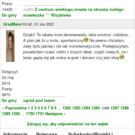
Posty:
____________________
14430
Judith
Z centrum wielkiego miasta na obrzeża małego
Do góry
miasteczka
***
Wizytówka
UrsaMaior
16:42, 01 sie 2021
Dzięki! Ta rabata mnie denerwowała, taka smutna i żałobna...
A plan jak to u mnie, spontaniczny
Na pewno chciałam,
żeby było jaśniej i nie tak monotematycznie. Powiększyłam,
posadziłam część roślin z innych rabat, część nowych, no i
teraz gapię się jak sroka w gnat i dumam czy jest okay
Dołączył:
24 maj
2014
Posty:
9673
____________________
Do góry
ogród pod lasem
« Poprzednia
1
2
3
4
5
6
7
8
9
...
1282
1283
1284
1285
1286
1287
1288
1289
1290
...
1730
1731
Następna »
Zaloguj się, aby odpowiedzieć na ten wątek
Informacje
Polecane
Subskrybuj
Projekt i