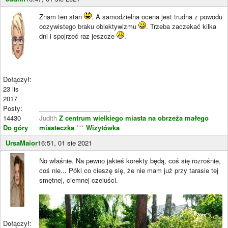
Znam ten stan
. A samodzielna ocena jest trudna z powodu
oczywistego braku obiektywizmu
. Trzeba zaczekać kilka
dni i spojrzeć raz jeszcze
.
Dołączył:
23 lis
2017
Posty:
____________________
14430
Judith
Z centrum wielkiego miasta na obrzeża małego
Do góry
miasteczka
***
Wizytówka
UrsaMaior
16:51, 01 sie 2021
No właśnie. Na pewno jakieś korekty będą, coś się rozrośnie,
coś nie... Póki co cieszę się, że nie mam już przy tarasie tej
smętnej, ciemnej czeluści.
Dołączył: