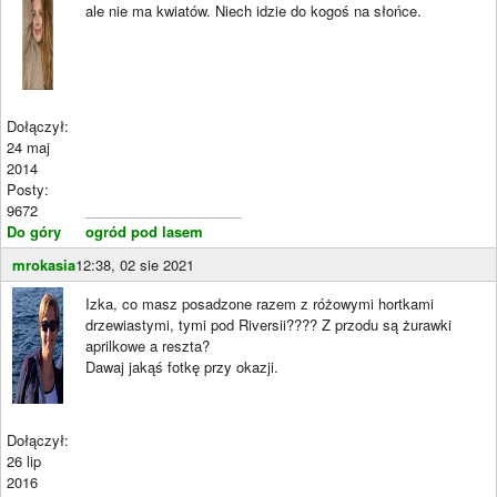
ale nie ma kwiatów. Niech idzie do kogoś na słońce.
Dołączył:
24 maj
2014
Posty:
9672
____________________
Do góry
ogród pod lasem
mrokasia
12:38, 02 sie 2021
Izka, co masz posadzone razem z różowymi hortkami
drzewiastymi, tymi pod Riversii???? Z przodu są żurawki
aprilkowe a reszta?
Dawaj jakąś fotkę przy okazji.
Dołączył:
26 lip
2016