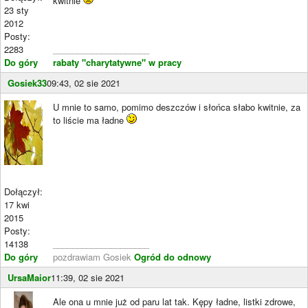
kwitnie
23 sty
2012
Posty:
2283
____________________
Do góry
rabaty "charytatywne" w pracy
Gosiek33
09:43, 02 sie 2021
U mnie to samo, pomimo deszczów i słońca słabo kwitnie, za
to liście ma ładne
Dołączył:
17 kwi
2015
Posty:
14138
____________________
Do góry
pozdrawiam Gosiek
Ogród do odnowy
UrsaMaior
11:39, 02 sie 2021
Ale ona u mnie już od paru lat tak. Kępy ładne, listki zdrowe,