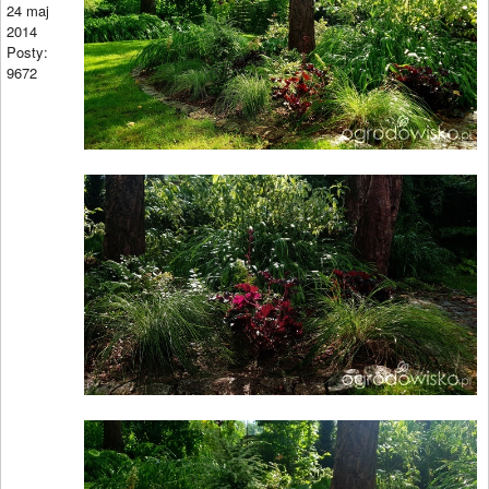
24 maj
2014
Posty:
9672