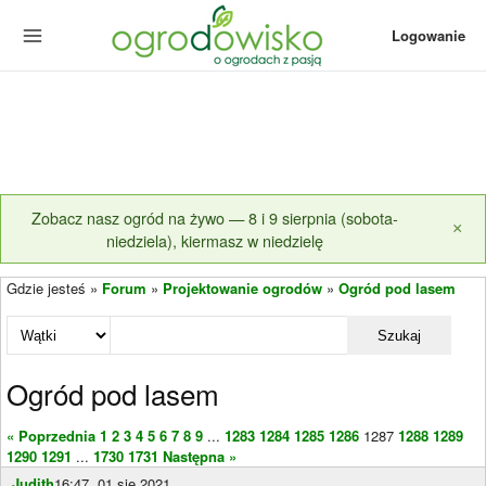
Logowanie
Zobacz nasz ogród na żywo — 8 i 9 sierpnia (sobota-
×
niedziela), kiermasz w niedzielę
Gdzie jesteś »
Forum
»
Projektowanie ogrodów
»
Ogród pod lasem
Szukaj
Ogród pod lasem
« Poprzednia
1
2
3
4
5
6
7
8
9
...
1283
1284
1285
1286
1287
1288
1289
1290
1291
...
1730
1731
Następna »
Judith
16:47, 01 sie 2021