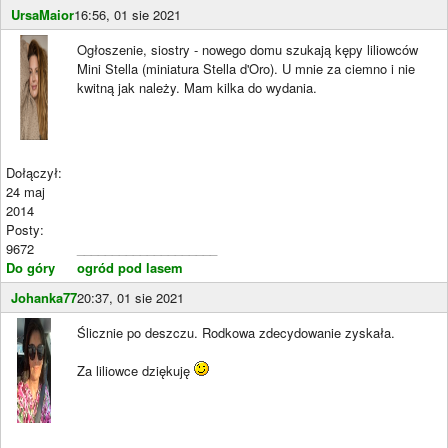
UrsaMaior
16:56, 01 sie 2021
Ogłoszenie, siostry - nowego domu szukają kępy liliowców
Mini Stella (miniatura Stella d'Oro). U mnie za ciemno i nie
kwitną jak należy. Mam kilka do wydania.
Dołączył:
24 maj
2014
Posty:
9672
____________________
Do góry
ogród pod lasem
Johanka77
20:37, 01 sie 2021
Ślicznie po deszczu. Rodkowa zdecydowanie zyskała.
Za liliowce dziękuję