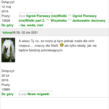
Dołączył:
12 maj
2016
____________________
Posty:
Asia
Ogród Pierwszy (nie)Wielki
***
Ogród Pierwszy
13628
(nie)Wielki part 2.
***
Wizytówka
***
Jankowskie Jeziorany
Do góry
- las, woda, cień
tulucy
08:39, 02 sie 2021
A wiesz Ty co, że może ja bym jednak miała dla nich
miejsce.... znaczy dla Stelli.
ale tylko wtedy, jak nie
będzie bardziej potrzebujących.
Dołączył:
20 lut
2016
Posty:
13880
____________________
Do góry
Łucja
Nowe migawki