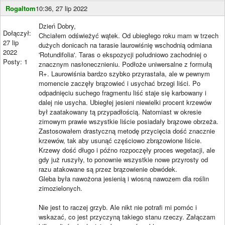
Rogaltom
10:36, 27 lip 2022
Dzień Dobry,
Dołączył:
Chciałem odświeżyć wątek. Od ubiegłego roku mam w trzech
27 lip
dużych donicach na tarasie laurowiśnię wschodnią odmiana
2022
'Rotundifolia'. Taras o ekspozycji południowo zachodniej o
Posty: 1
znacznym nasłonecznieniu. Podłoże uniwersalne z formułą
R+. Laurowiśnia bardzo szybko przyrastała, ale w pewnym
momencie zaczęły brązowieć i usychać brzegi liści. Po
odpadnięciu suchego fragmentu liść staje się karbowany i
dalej nie usycha. Ubiegłej jesieni niewielki procent krzewów
był zaatakowany tą przypadłością. Natomiast w okresie
zimowym prawie wszystkie liście posiadały brązowe obrzeża.
Zastosowałem drastyczną metodę przycięcia dość znacznie
krzewów, tak aby usunąć częściowo zbrązowione liście.
Krzewy dość długo i późno rozpoczęły proces wegetacji, ale
gdy już ruszyły, to ponownie wszystkie nowe przyrosty od
razu atakowane są przez brązowienie obwódek.
Gleba była nawożona jesienią i wiosną nawozem dla roślin
zimozielonych.
Nie jest to raczej grzyb. Ale nikt nie potrafi mi pomóc i
wskazać, co jest przyczyną takiego stanu rzeczy. Załączam