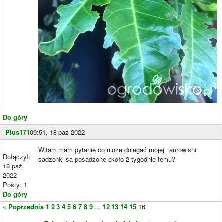
Do góry
Plus171
09:51, 18 paź 2022
Witam mam pytanie co może dolegać mojej Laurowisni
Dołączył:
sadzonki są posadzone około 2 tygodnie temu?
18 paź
2022
Posty: 1
Do góry
« Poprzednia
1
2
3
4
5
6
7
8
9
...
12
13
14
15
16