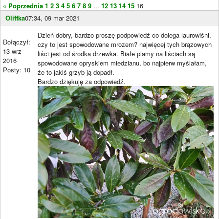
« Poprzednia
1
2
3
4
5
6
7
8
9
...
12
13
14
15
16
Oliffka
07:34, 09 mar 2021
Dzień dobry, bardzo proszę podpowiedź co dolega laurowiśni,
Dołączył:
czy to jest spowodowane mrozem? najwięcej tych brązowych
13 wrz
liści jest od środka drzewka. Białe plamy na liściach są
2016
spowodowane opryskiem miedzianu, bo najpierw myślałam,
Posty: 10
że to jakiś grzyb ją dopadł.
Bardzo dziękuję za odpowiedź.