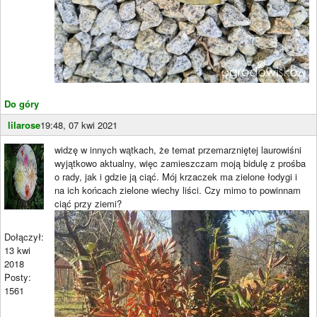
Do góry
lilarose
19:48, 07 kwi 2021
widzę w innych wątkach, że temat przemarzniętej laurowiśni
wyjątkowo aktualny, więc zamieszczam moją bidulę z prośba
o rady, jak i gdzie ją ciąć. Mój krzaczek ma zielone łodygi i
na ich końcach zielone wiechy liści. Czy mimo to powinnam
ciąć przy ziemi?
Dołączył:
13 kwi
2018
Posty:
1561