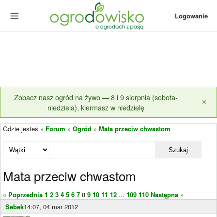
Logowanie
Zobacz nasz ogród na żywo — 8 i 9 sierpnia (sobota-
×
niedziela), kiermasz w niedzielę
Gdzie jesteś »
Forum
»
Ogród
»
Mata przeciw chwastom
Szukaj
Mata przeciw chwastom
« Poprzednia
1
2
3
4
5
6
7
8
9
10
11
12
...
109
110
Następna »
Sebek
14:07, 04 mar 2012