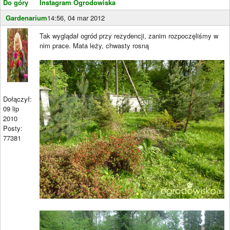
Do góry
Instagram Ogrodowiska
Gardenarium
14:56, 04 mar 2012
Tak wyglądał ogród przy rezydencji, zanim rozpoczęliśmy w
nim prace. Mata leży, chwasty rosną
Dołączył:
09 lip
2010
Posty:
77381