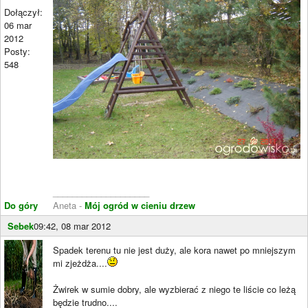
Dołączył:
06 mar
2012
Posty:
548
____________________
Do góry
Aneta -
Mój ogród w cieniu drzew
Sebek
09:42, 08 mar 2012
Spadek terenu tu nie jest duży, ale kora nawet po mniejszym
mi zjeżdża....
Żwirek w sumie dobry, ale wyzbierać z niego te liście co leżą
będzie trudno....