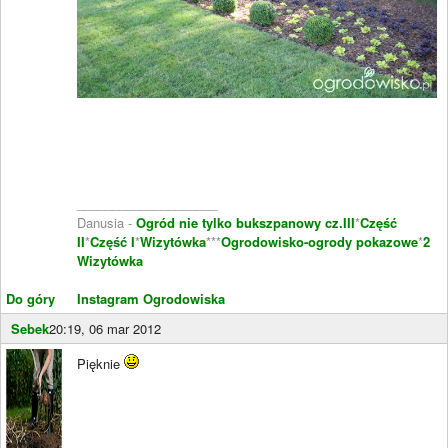
____________________
Danusia -
Ogród nie tylko bukszpanowy cz.III
*
Część
II
*
Część I
*
Wizytówka
***
Ogrodowisko-ogrody pokazowe
*
2
Wizytówka
Do góry
Instagram Ogrodowiska
Sebek
20:19, 06 mar 2012
Pięknie