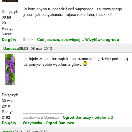
Ja bym chyba tu posadził coś wiążącego i zakrywającego
Dołączył:
glebę - jak pasychandra, tojeść rozesłana, bluszcz?
08 lut
2011
Posty:
50262
____________________
Do góry
Sebek -
Coś jeszcze, coś więcej...
Wizytówka ogrodu
Danusza
09:53, 08 mar 2012
jak fajnie że jest ten wątek i pokazano co się dzieje pod matą
już pomysł sobie wybiłam z głowy
Dołączył:
30 wrz
2010
Posty:
____________________
2192
pozdrawiam Danusza -
Ogród Danuszy - odsłona 2
-
Do góry
Wizytowka - Ogród Danuszy
waska
21:01, 18 mar 2012