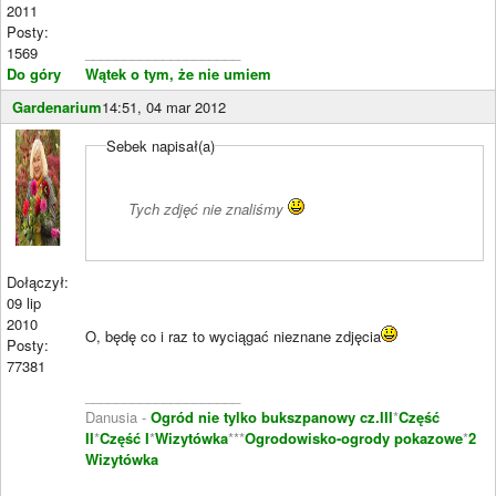
2011
Posty:
1569
____________________
Do góry
Wątek o tym, że nie umiem
Gardenarium
14:51, 04 mar 2012
Sebek napisał(a)
Tych zdjęć nie znaliśmy
Dołączył:
09 lip
2010
O, będę co i raz to wyciągać nieznane zdjęcia
Posty:
77381
____________________
Danusia -
Ogród nie tylko bukszpanowy cz.III
*
Część
II
*
Część I
*
Wizytówka
***
Ogrodowisko-ogrody pokazowe
*
2
Wizytówka