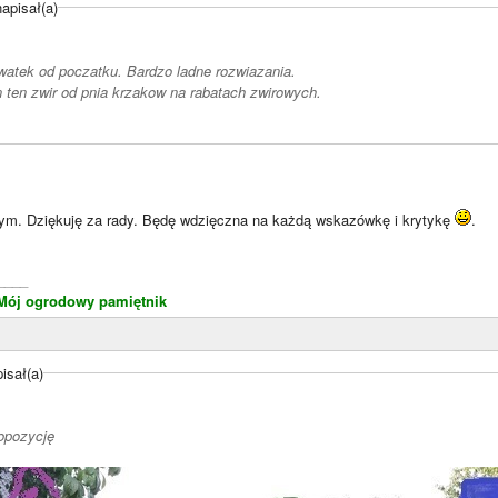
apisał(a)
watek od poczatku. Bardzo ladne rozwiazania.
 ten zwir od pnia krzakow na rabatach zwirowych.
ym. Dziękuję za rady. Będę wdzięczna na każdą wskazówkę i krytykę
.
____
Mój ogrodowy pamiętnik
isał(a)
opozycję