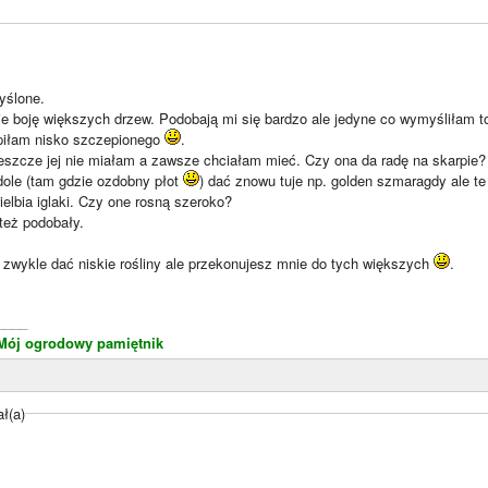
yślone.
nie boję większych drzew. Podobają mi się bardzo ale jedyne co wymyśliłam t
piłam nisko szczepionego
.
jeszcze jej nie miałam a zawsze chciałam mieć. Czy ona da radę na skarpie?
ole (tam gdzie ozdobny płot
) dać znowu tuje np. golden szmaragdy ale te
ielbia iglaki. Czy one rosną szeroko?
też podobały.
 zwykle dać niskie rośliny ale przekonujesz mnie do tych większych
.
____
Mój ogrodowy pamiętnik
ł(a)