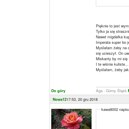
Pięknie to jest wym
Tylko ja się strasz
Nawet migdałka ku
Imperata super bo 
Myślałam żeby na d
się ucieszył. On uw
Miskanty by mi się 
I te wiśnie kuliste...
Myślałam, żeby jak
________________
Do góry
Aga - Górny Śląsk
Nowa12
17:53, 20 gru 2018
kawa8002 napisa