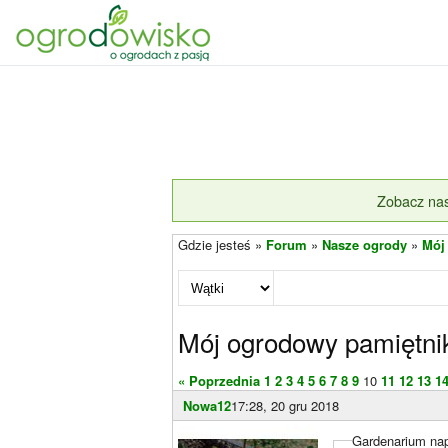
Zobacz nas
Gdzie jesteś »
Forum
»
Nasze ogrody
»
Mój
Mój ogrodowy pamiętni
« Poprzednia
1
2
3
4
5
6
7
8
9
10
11
12
13
1
Nowa12
17:28, 20 gru 2018
Gardenarium nap