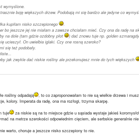
est wymyślone.
 strasznie boję większych drzew. Podobają mi się bardzo ale jedyne co wymyś
łka kupiłam nisko szczepionego
.
er bo jeszcze jej nie miałam a zawsze chciałam mieć. Czy ona da radę na s
y na dole (tam gdzie ozdobny płot
) dać znowu tuje np. golden szmaragdy 
ię ucieszył. On uwielbia iglaki. Czy one rosną szeroko?
mi się też podobały.
liste...
by jak zwykle dać niskie rośliny ale przekonujesz mnie do tych większych
łe rośliny odpadają
, to co zaproponowałam to nie są wielkie drzewa i musz
je, kolory. Imperata da radę, ona ma rozłogi, trzyma skarpę.
 tuje
za niskie są na to miejsce gdzie u sąsiada wystaje jakieś koromysło
ymać na metrze szerokości odpowiednim cięciem, ale serbskie generalnie nie
nie warto, choruje a jeszcze nisko szczepiony to nie.