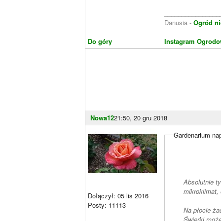
________________
Danusia -
Ogród ni
Do góry
Instagram Ogrodo
Nowa12
21:50, 20 gru 2018
Gardenarium nap
Absolutnie t
mikroklimat, 
Dołączył: 05 lis 2016
Posty: 11113
Na płocie ża
Świerki może