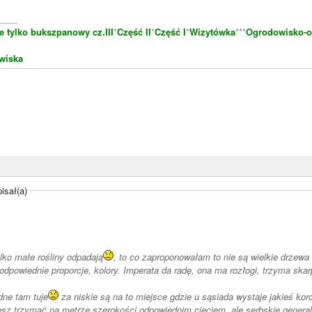
____
e tylko bukszpanowy cz.III
*
Część II
*
Część I
*
Wizytówka
***
Ogrodowisko-o
wiska
isał(a)
ylko małe rośliny odpadają
, to co zaproponowałam to nie są wielkie drzewa
odpowiednie proporcje, kolory. Imperata da radę, ona ma rozłogi, trzyma skar
dne tam tuje
za niskie są na to miejsce gdzie u sąsiada wystaje jakieś ko
sz trzymać na metrze szerokości odpowiednim cięciem, ale serbskie generaln