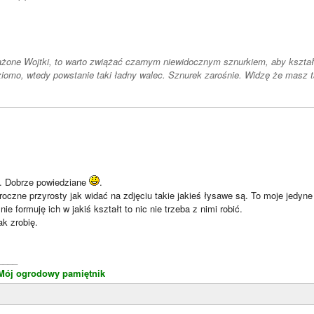
ażone Wojtki, to warto zwiążać czarnym niewidocznym sznurkiem, aby kształ
ziomo, wtedy powstanie taki ładny walec. Sznurek zarośnie. Widzę że masz 
. Dobrze powiedziane
.
oczne przyrosty jak widać na zdjęciu takie jakieś łysawe są. To moje jedyne
e formuję ich w jakiś kształt to nic nie trzeba z nimi robić.
ak zrobię.
____
Mój ogrodowy pamiętnik