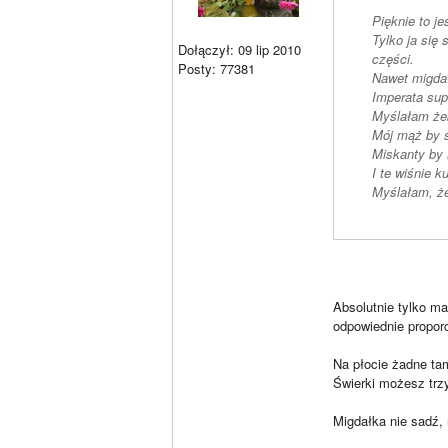
Pięknie to j
Tylko ja się
Dołączył: 09 lip 2010
części.
Posty: 77381
Nawet migda
Imperata sup
Myślałam żeb
Mój mąż by s
Miskanty by 
I te wiśnie ku
Myślałam, że
Absolutnie tylko ma
odpowiednie proporc
Na płocie żadne tam
Świerki możesz trz
Migdałka nie sadź, 