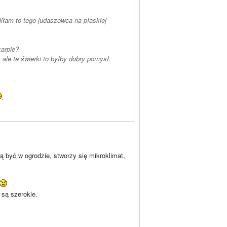
liłam to tego judaszowca na płaskiej
karpie?
ale te świerki to byłby dobry pomysł.
.
ą być w ogrodzie, stworzy się mikroklimat,
 są szerokie.