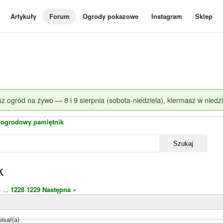
Artykuły
Forum
Ogrody pokazowe
Instagram
Sklep
z ogród na żywo — 8 i 9 sierpnia (sobota-niedziela), kiermasz w niedzi
 ogrodowy pamiętnik
Szukaj
k
4
...
1228
1229
Następna »
isał(a)