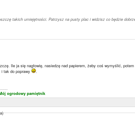
oszczę takich umiejętności. Patrzysz na pusty plac i widzisz co będzie dobrze
zczę. Ile ja się nagłowię, nasiedzę nad papierem, żeby coś wymyślić, potem
. i tak do poprawy
.
____
Mój ogrodowy pamiętnik
a)