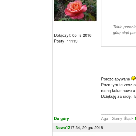
Takie porozł
górą ciąć po
Dołączył: 05 lis 2016
Posty: 11113
Porozciapywane
Poza tym te zeszłor
rosną kolumnowo a ni
Dziękuję za radę. T
________________
Do góry
Aga - Górny Śląsk
Nowa12
17:34, 20 gru 2018