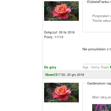
ElzbietaFranka n
Przejrzalam 
Troche odsun
Dołączył: 05 lis 2016
Posty: 11113
Nie pomyślałam o t
________________
Do góry
Aga - Górny Śląsk
Nowa12
17:50, 20 gru 2018
Gardenarium nap
Mam taką pr