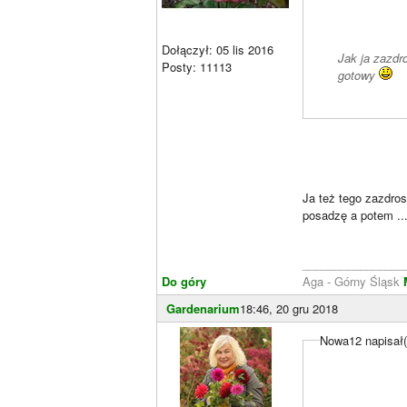
Dołączył: 05 lis 2016
Jak ja zazdr
Posty: 11113
gotowy
Ja też tego zazdros
posadzę a potem ..
________________
Do góry
Aga - Górny Śląsk
Gardenarium
18:46, 20 gru 2018
Nowa12 napisał(