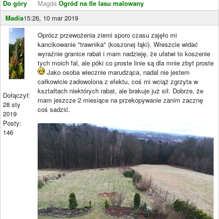
Do góry
Magda
Ogród na tle lasu malowany
Madia
15:26, 10 mar 2019
Oprócz przewożenia ziemi sporo czasu zajęło mi
kancikowanie "trawnika" (koszonej łąki). Wreszcie widać
wyraźnie granice rabat i mam nadzieję, że ułatwi to koszenie
tych moich fal, ale póki co proste linie są dla mnie zbyt proste
Jako osoba wiecznie marudząca, nadal nie jestem
całkowicie zadowolona z efektu, coś mi wciąż zgrzyta w
kształtach niektórych rabat, ale brakuje już sił. Dobrze, że
Dołączył:
mam jeszcze 2 miesiące na przekopywanie zanim zacznę
28 sty
coś sadzić.
2019
Posty:
146