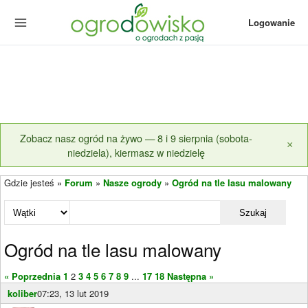
Logowanie
Zobacz nasz ogród na żywo — 8 i 9 sierpnia (sobota-
×
niedziela), kiermasz w niedzielę
Gdzie jesteś »
Forum
»
Nasze ogrody
»
Ogród na tle lasu malowany
Szukaj
Ogród na tle lasu malowany
« Poprzednia
1
2
3
4
5
6
7
8
9
...
17
18
Następna »
koliber
07:23, 13 lut 2019