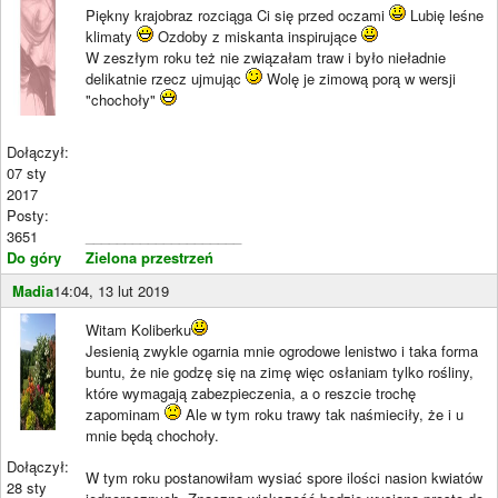
Piękny krajobraz rozciąga Ci się przed oczami
Lubię leśne
klimaty
Ozdoby z miskanta inspirujące
W zeszłym roku też nie związałam traw i było nieładnie
delikatnie rzecz ujmując
Wolę je zimową porą w wersji
"chochoły"
Dołączył:
07 sty
2017
Posty:
3651
____________________
Do góry
Zielona przestrzeń
Madia
14:04, 13 lut 2019
Witam Koliberku
Jesienią zwykle ogarnia mnie ogrodowe lenistwo i taka forma
buntu, że nie godzę się na zimę więc osłaniam tylko rośliny,
które wymagają zabezpieczenia, a o reszcie trochę
zapominam
Ale w tym roku trawy tak naśmieciły, że i u
mnie będą chochoły.
Dołączył:
W tym roku postanowiłam wysiać spore ilości nasion kwiatów
28 sty