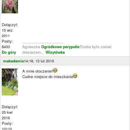
Dołączył:
15 wrz
2011
Posty:
____________________
8433
Agnieszka
Ogródkowe perypetie
Trzeba było zostać
Do góry
dresiarzem...
Wizytówka
makadamia
14:18, 13 lut 2019
A mnie otoczenie!
Cudne miejsce do mieszkania
Dołączył:
25 kwi
2016
Posty:
10110
____________________