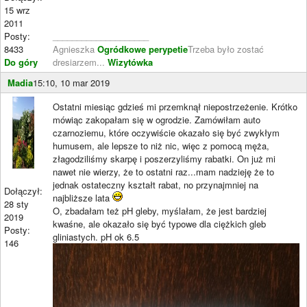
15 wrz
2011
Posty:
____________________
8433
Agnieszka
Ogródkowe perypetie
Trzeba było zostać
Do góry
dresiarzem...
Wizytówka
Madia
15:10, 10 mar 2019
Ostatni miesiąc gdzieś mi przemknął niepostrzeżenie. Krótko
mówiąc zakopałam się w ogrodzie. Zamówiłam auto
czarnoziemu, które oczywiście okazało się być zwykłym
humusem, ale lepsze to niż nic, więc z pomocą męża,
złagodziliśmy skarpę i poszerzyliśmy rabatki. On już mi
nawet nie wierzy, że to ostatni raz...mam nadzieję że to
jednak ostateczny kształt rabat, no przynajmniej na
Dołączył:
najbliższe lata
28 sty
O, zbadałam też pH gleby, myślałam, że jest bardziej
2019
kwaśne, ale okazało się być typowe dla ciężkich gleb
Posty:
gliniastych. pH ok 6.5
146