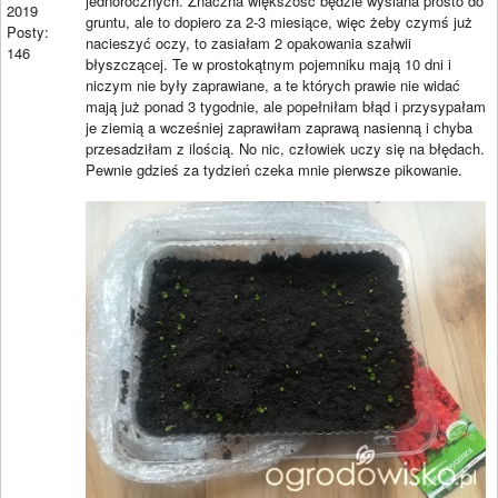
jednorocznych. Znaczna większość będzie wysiana prosto do
2019
gruntu, ale to dopiero za 2-3 miesiące, więc żeby czymś już
Posty:
nacieszyć oczy, to zasiałam 2 opakowania szałwii
146
błyszczącej. Te w prostokątnym pojemniku mają 10 dni i
niczym nie były zaprawiane, a te których prawie nie widać
mają już ponad 3 tygodnie, ale popełniłam błąd i przysypałam
je ziemią a wcześniej zaprawiłam zaprawą nasienną i chyba
przesadziłam z ilością. No nic, człowiek uczy się na błędach.
Pewnie gdzieś za tydzień czeka mnie pierwsze pikowanie.