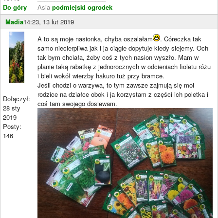
Do góry
Asia-
podmiejski ogrodek
Madia
14:23, 13 lut 2019
A to są moje nasionka, chyba oszalałam
. Córeczka tak
samo niecierpliwa jak i ja ciągle dopytuje kiedy siejemy. Och
tak bym chciała, żeby coś z tych nasion wyszło. Mam w
planie taką rabatkę z jednorocznych w odcieniach fioletu różu
i bieli wokół wierzby hakuro tuż przy bramce.
Jeśli chodzi o warzywa, to tym zawsze zajmują się moi
rodzice na działce obok i ja korzystam z części ich poletka i
Dołączył:
coś tam swojego dosiewam.
28 sty
2019
Posty:
146