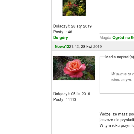
Dołączył: 28 sty 2019
Posty: 146
________________
Do góry
Magda
Ogród na t
Nowa12
21:42, 28 kwi 2019
Madia napisał(a
W sumie to n
wiem czym.
Dołączył: 05 lis 2016
Posty: 11113
Widzę, że masz pod
jeszcze nie pryskal
W tym roku przymie