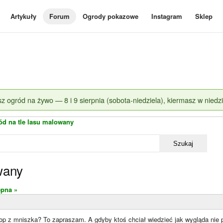
Artykuły
Forum
Ogrody pokazowe
Instagram
Sklep
z ogród na żywo — 8 i 9 sierpnia (sobota-niedziela), kiermasz w niedzi
ód na tle lasu malowany
Szukaj
wany
ępna »
op z mniszka? To zapraszam. A gdyby ktoś chciał wiedzieć jak wygląda nie p