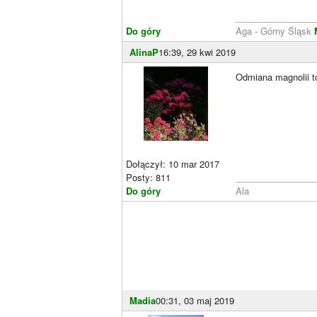
________________
Do góry
Aga - Górny Śląsk
AlinaP
16:39, 29 kwi 2019
Odmiana magnolii t
Dołączył: 10 mar 2017
Posty: 811
________________
Do góry
Ala
Madia
00:31, 03 maj 2019