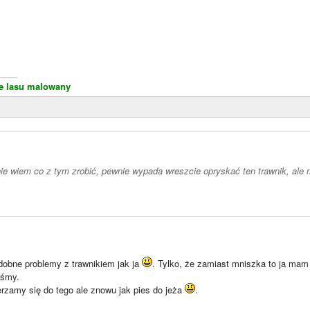
____
le lasu malowany
)
ie wiem co z tym zrobić, pewnie wypada wreszcie opryskać ten trawnik, ale
obne problemy z trawnikiem jak ja
. Tylko, że zamiast mniszka to ja mam 
iśmy.
rzamy się do tego ale znowu jak pies do jeża
.