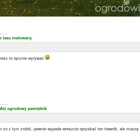
____
le lasu malowany
iesz to ręcznie wyrywać
.
____
Mój ogrodowy pamiętnik
m co z tym zrobić, pewnie wypada wreszcie opryskać ten trawnik, ale muszę