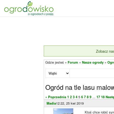
Zobacz nas
Gdzie jesteś »
Forum
»
Nasze ogrody
»
Ogr
Ogród na tle lasu malo
« Poprzednia
1
2
3
4
5
6
7
8
9
...
17
18
Nast
Madia
12:22, 25 kwi 2019
Ktoś chce robić syr