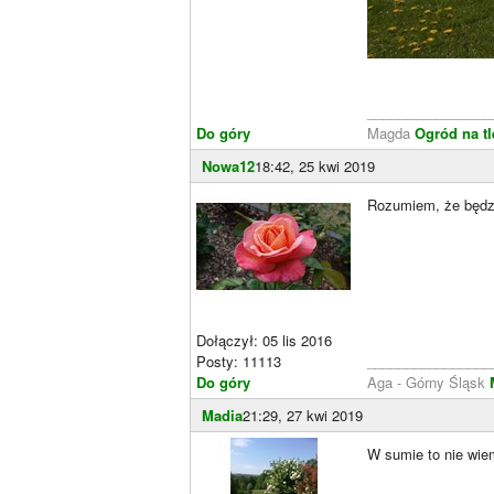
________________
Do góry
Magda
Ogród na t
Nowa12
18:42, 25 kwi 2019
Rozumiem, że będz
Dołączył: 05 lis 2016
Posty: 11113
________________
Do góry
Aga - Górny Śląsk
Madia
21:29, 27 kwi 2019
W sumie to nie wie