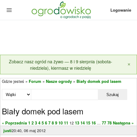
Logowanie
Zobacz nasz ogród na żywo — 8 i 9 sierpnia (sobota-
×
niedziela), kiermasz w niedzielę
Gdzie jesteś »
Forum
»
Nasze ogrody
»
Biały domek pod lasem
Szukaj
Biały domek pod lasem
« Poprzednia
1
2
3
4
5
6
7
8
9
10
11
12
13
14
15
16
...
77
78
Następna »
justi
20:40, 06 maj 2012