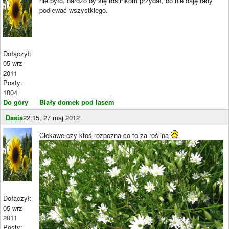
nie było, bardzo by się roślinkom przydał, bo nie daję rady
podlewać wszystkiego.
Dołączył:
05 wrz
2011
Posty:
1004
____________________
Do góry
Biały domek pod lasem
Dasia
22:15, 27 maj 2012
Ciekawe czy ktoś rozpozna co to za roślina
Dołączył:
05 wrz
2011
Posty: