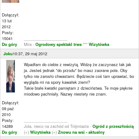
Dołączył:
13 lut
2012
Posty:
15041
____________________
Do góry
Mira -
Ogrodowy spektakl trwa
***
Wizytówka
Joku
10:37, 29 maj 2012
Wpadłam do ciebie z rewizytą. Widzę że zaczynasz tak jak
ja. Jesteś jednak "do przodu" bo masz zaorane pole. Oby
tylko nie zarosło chwastami. Będziecie coś tam uprawiać, bo
wygląda mi na spory kawałek ziemi?
Takie białe kwiatki pamiętam z dzieciństwa. Te moje pięknie
miodowo pachniały. Nazwy niestety nie znam.
Dołączył:
09 paź
2010
Posty:
____________________
14289
Jola, nieco na zachód od Trójmiasta -
Ogród z przeszłością
Do góry
(+)
Wizytówka
(+)
Znowu na wsi - aktualny