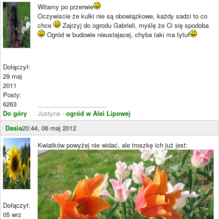
Witamy po przerwie
Oczywiscie że kulki nie są obowiązkowe, każdy sadzi to co
chce
Zajrzyj do ogrodu Gabrieli, myślę że Ci się spodoba
Ogród w budowie nieustajacej, chyba taki ma tytuł
Dołączył:
29 maj
2011
Posty:
6263
____________________
Do góry
Justyna -
ogród w Alei Lipowej
Dasia
20:44, 06 maj 2012
Kwiatków powyżej nie widać, ale troszkę ich już jest:
Dołączył:
05 wrz