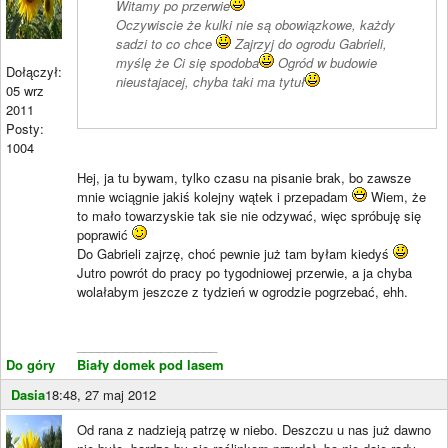
Witamy po przerwie
Oczywiscie że kulki nie są obowiązkowe, każdy
sadzi to co chce
Zajrzyj do ogrodu Gabrieli,
myślę że Ci się spodoba
Ogród w budowie
Dołączył:
nieustajacej, chyba taki ma tytuł
05 wrz
2011
Posty:
1004
Hej, ja tu bywam, tylko czasu na pisanie brak, bo zawsze
mnie wciągnie jakiś kolejny wątek i przepadam
Wiem, że
to mało towarzyskie tak sie nie odzywać, więc spróbuję się
poprawić
Do Gabrieli zajrzę, choć pewnie już tam byłam kiedyś
Jutro powrót do pracy po tygodniowej przerwie, a ja chyba
wolałabym jeszcze z tydzień w ogrodzie pogrzebać, ehh.
____________________
Do góry
Biały domek pod lasem
Dasia
18:48, 27 maj 2012
Od rana z nadzieją patrzę w niebo. Deszczu u nas już dawno