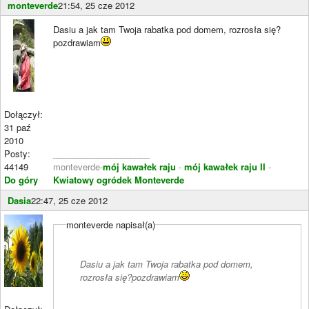
monteverde
21:54, 25 cze 2012
Dasiu a jak tam Twoja rabatka pod domem, rozrosła się?
pozdrawiam
Dołączył:
31 paź
2010
Posty:
____________________
44149
monteverde-
mój kawałek raju
-
mój kawałek raju II
-
Do góry
Kwiatowy ogródek Monteverde
Dasia
22:47, 25 cze 2012
monteverde napisał(a)
Dasiu a jak tam Twoja rabatka pod domem,
rozrosła się?pozdrawiam