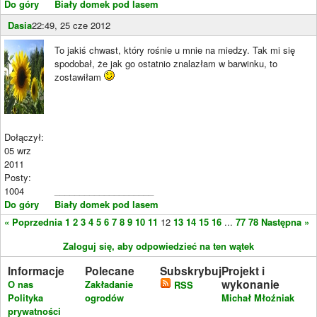
Do góry
Biały domek pod lasem
Dasia
22:49, 25 cze 2012
To jakiś chwast, który rośnie u mnie na miedzy. Tak mi się
spodobał, że jak go ostatnio znalazłam w barwinku, to
zostawiłam
Dołączył:
05 wrz
2011
Posty:
1004
____________________
Do góry
Biały domek pod lasem
« Poprzednia
1
2
3
4
5
6
7
8
9
10
11
12
13
14
15
16
...
77
78
Następna »
Zaloguj się, aby odpowiedzieć na ten wątek
Informacje
Polecane
Subskrybuj
Projekt i
wykonanie
O nas
Zakładanie
RSS
Polityka
ogrodów
Michał Młoźniak
prywatności