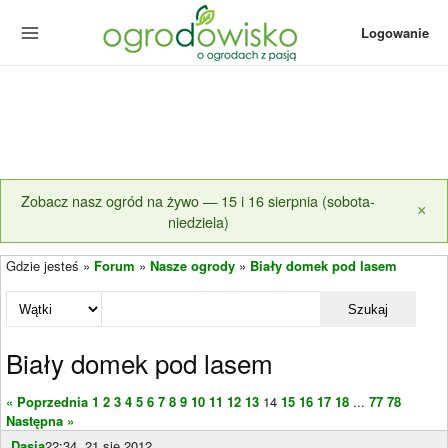
Logowanie
Zobacz nasz ogród na żywo — 15 i 16 sierpnia (sobota-
×
niedziela)
Gdzie jesteś »
Forum
»
Nasze ogrody
»
Biały domek pod lasem
Szukaj
Biały domek pod lasem
« Poprzednia
1
2
3
4
5
6
7
8
9
10
11
12
13
14
15
16
17
18
...
77
78
Następna »
Dasia
22:34, 21 sie 2012