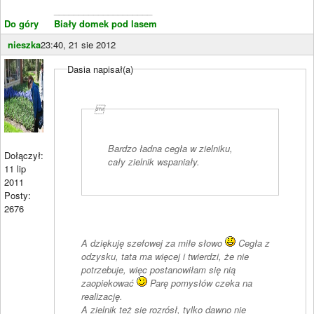
____________________
Do góry
Biały domek pod lasem
nieszka
23:40, 21 sie 2012
Dasia napisał(a)

Bardzo ładna cegła w zielniku,
Dołączył:
cały zielnik wspaniały.
11 lip
2011
Posty:
2676
A dziękuję szefowej za miłe słowo
Cegła z
odzysku, tata ma więcej i twierdzi, że nie
potrzebuje, więc postanowiłam się nią
zaopiekować
Parę pomysłów czeka na
realizację.
A zielnik też się rozrósł, tylko dawno nie