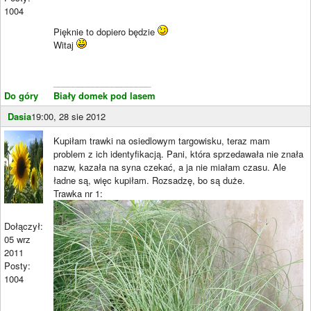
1004
Pięknie to dopiero będzie
Witaj
____________________
Do góry
Biały domek pod lasem
Dasia
19:00, 28 sie 2012
Kupiłam trawki na osiedlowym targowisku, teraz mam
problem z ich identyfikacją. Pani, która sprzedawała nie znała
nazw, kazała na syna czekać, a ja nie miałam czasu. Ale
ładne są, więc kupiłam. Rozsadzę, bo są duże.
Trawka nr 1:
Dołączył:
05 wrz
2011
Posty:
1004