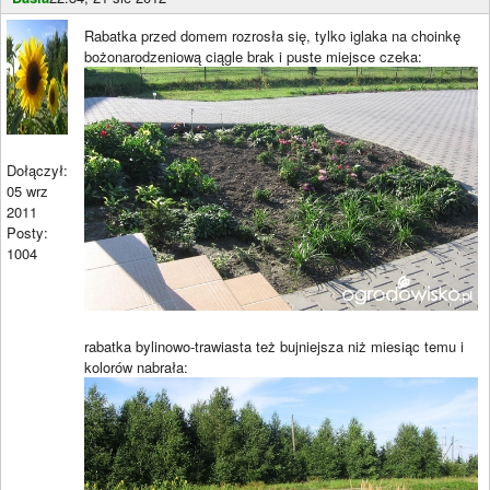
Rabatka przed domem rozrosła się, tylko iglaka na choinkę
bożonarodzeniową ciągle brak i puste miejsce czeka:
Dołączył:
05 wrz
2011
Posty:
1004
rabatka bylinowo-trawiasta też bujniejsza niż miesiąc temu i
kolorów nabrała: