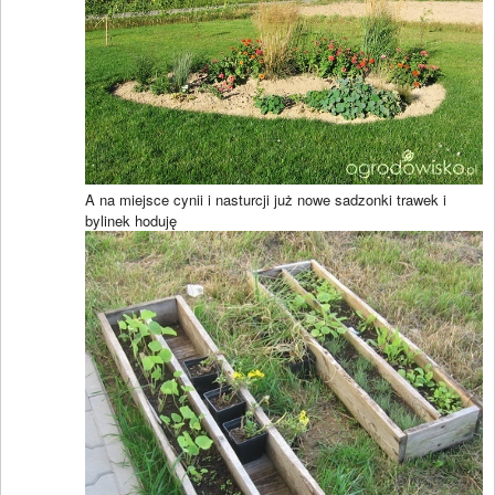
A na miejsce cynii i nasturcji już nowe sadzonki trawek i
bylinek hoduję