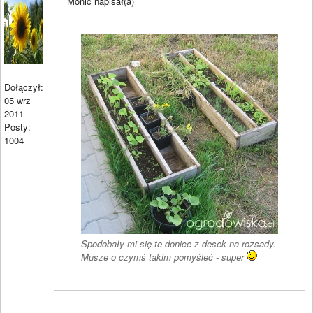
Monic napisał(a)
Dołączył:
05 wrz
2011
Posty:
1004
Spodobały mi się te donice z desek na rozsady.
Musze o czymś takim pomyśleć - super