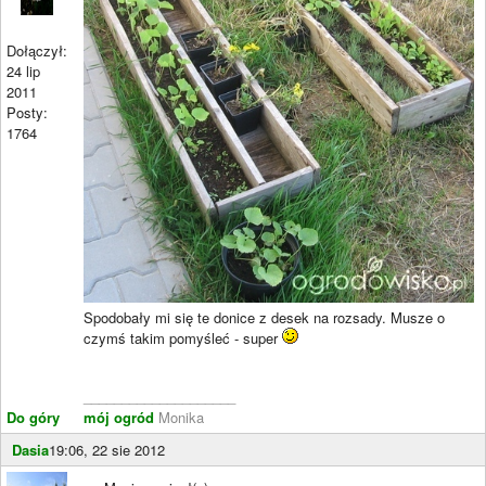
Dołączył:
24 lip
2011
Posty:
1764
Spodobały mi się te donice z desek na rozsady. Musze o
czymś takim pomyśleć - super
____________________
Do góry
mój ogród
Monika
Dasia
19:06, 22 sie 2012