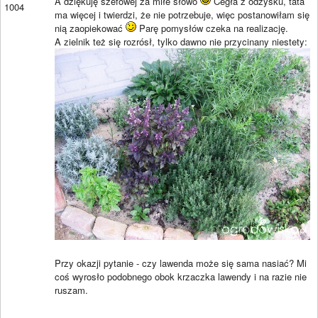
A dziękuję szefowej za miłe słowo
Cegła z odzysku, tata
1004
ma więcej i twierdzi, że nie potrzebuje, więc postanowiłam się
nią zaopiekować
Parę pomysłów czeka na realizację.
A zielnik też się rozrósł, tylko dawno nie przycinany niestety:
Przy okazji pytanie - czy lawenda może się sama nasiać? Mi
coś wyrosło podobnego obok krzaczka lawendy i na razie nie
ruszam.