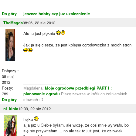
____________________
Do góry
jeszcze hobby czy juz uzaleznienie
TheMagda
08:26, 22 sie 2012
Ale tu jest pięknie
Jak ja się ciesze, że jest kolejna ogrodowiczka z moich stron
Dołączył:
08 maj
2012
____________________
Posty:
Magdalena:
Moje ogrodowe przedbiegi PART I :
789
planowanie ogrodu
Piszę zawsze w krótkich żołnierskich
Do góry
słowach :D
nl_kinia
12:39, 22 sie 2012
hejka
a ja już u Ciebie byłam, ale widzę, że coś mnie wyrwało, bo
się nie przywitałam ... no ale tak to już jest, że człowiek