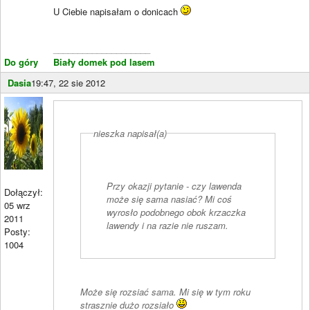
U Ciebie napisałam o donicach
____________________
Do góry
Biały domek pod lasem
Dasia
19:47, 22 sie 2012
nieszka napisał(a)
Przy okazji pytanie - czy lawenda
Dołączył:
może się sama nasiać? Mi coś
05 wrz
wyrosło podobnego obok krzaczka
2011
lawendy i na razie nie ruszam.
Posty:
1004
Może się rozsiać sama. Mi się w tym roku
strasznie dużo rozsiało