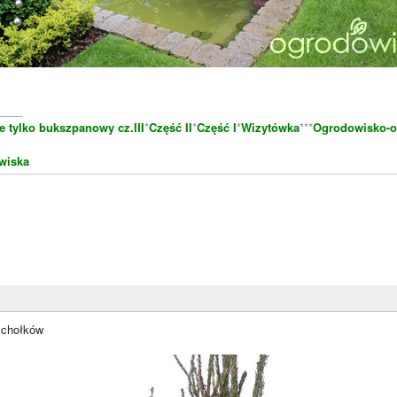
____
e tylko bukszpanowy cz.III
*
Część II
*
Część I
*
Wizytówka
***
Ogrodowisko-o
wiska
zchołków