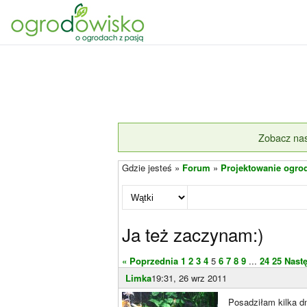
Zobacz nas
Gdzie jesteś »
Forum
»
Projektowanie ogro
Ja też zaczynam:)
« Poprzednia
1
2
3
4
5
6
7
8
9
...
24
25
Nast
Limka
19:31, 26 wrz 2011
Posadziłam kilka d