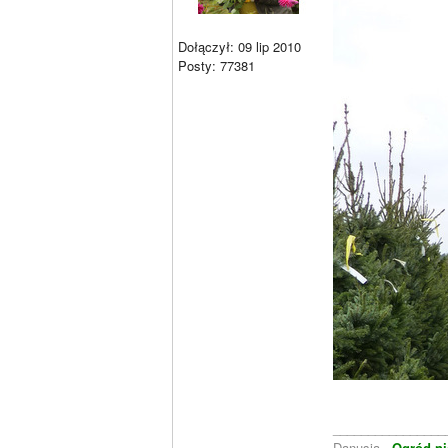
Dołączył: 09 lip 2010
Posty: 77381
________________
Danusia -
Ogród ni