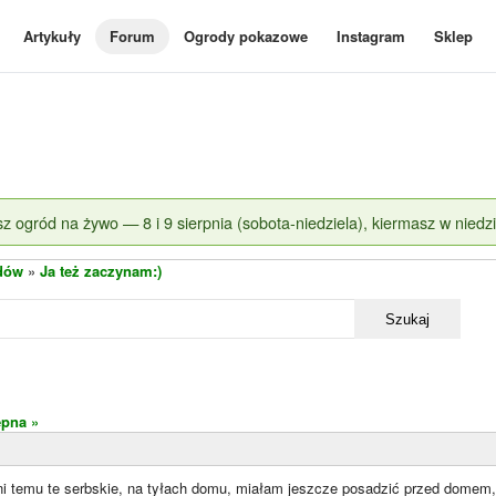
Artykuły
Forum
Ogrody pokazowe
Instagram
Sklep
z ogród na żywo — 8 i 9 sierpnia (sobota-niedziela), kiermasz w niedzi
dów
»
Ja też zaczynam:)
Szukaj
ępna »
ni temu te serbskie, na tyłach domu, miałam jeszcze posadzić przed domem,