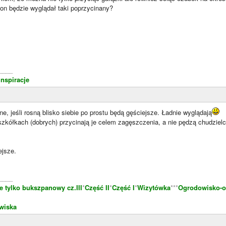
 on będzie wyglądał taki poprzycinany?
____
nspiracje
, jeśli rosną blisko siebie po prostu będą gęściejsze. Ładnie wyglądają
zkółkach (dobrych) przycinają je celem zagęszczenia, a nie pędzą chudzie
ejsze.
____
e tylko bukszpanowy cz.III
*
Część II
*
Część I
*
Wizytówka
***
Ogrodowisko-o
wiska