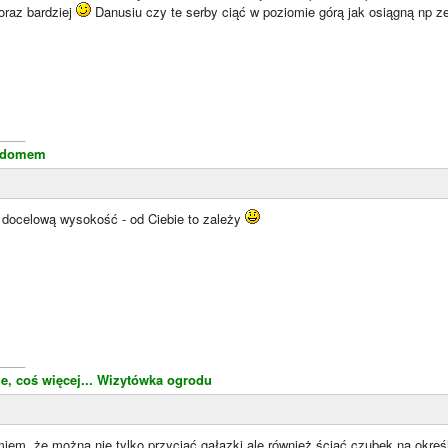
oraz bardziej
Danusiu czy te serby ciąć w poziomie górą jak osiągną np ze
____
d domem
 docelową wysokość - od Ciebie to zależy
____
e, coś więcej...
Wizytówka ogrodu
miem, że można nie tylko przyciąć gałązki ale również ściąć czubek na okre