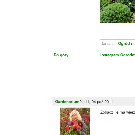
________________
Danusia -
Ogród ni
Do góry
Instagram Ogrodo
Gardenarium
21:11, 04 paź 2011
Zobacz ile ma wier