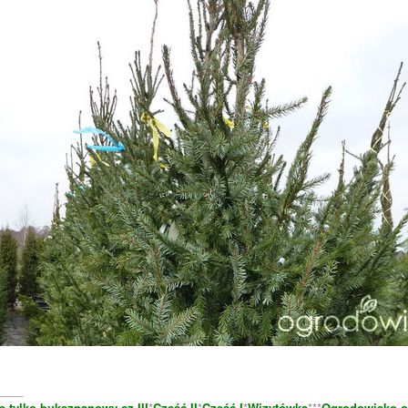
____
e tylko bukszpanowy cz.III
*
Część II
*
Część I
*
Wizytówka
***
Ogrodowisko-o