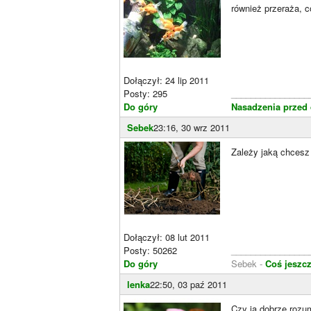
również przeraża, c
Dołączył: 24 lip 2011
Posty: 295
________________
Do góry
Nasadzenia prze
Sebek
23:16, 30 wrz 2011
Zależy jaką chcesz
Dołączył: 08 lut 2011
Posty: 50262
________________
Do góry
Sebek -
Coś jeszcz
lenka
22:50, 03 paź 2011
Czy ja dobrze rozu