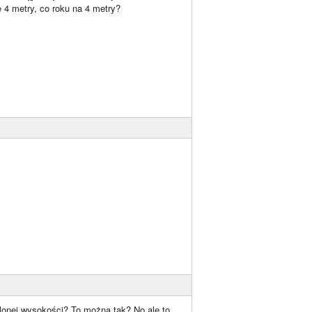
 4 metry, co roku na 4 metry?
ślonej wysokości? To można tak? No ale to