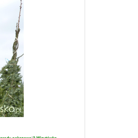
grody pokazowe
*
2 Wizytówka