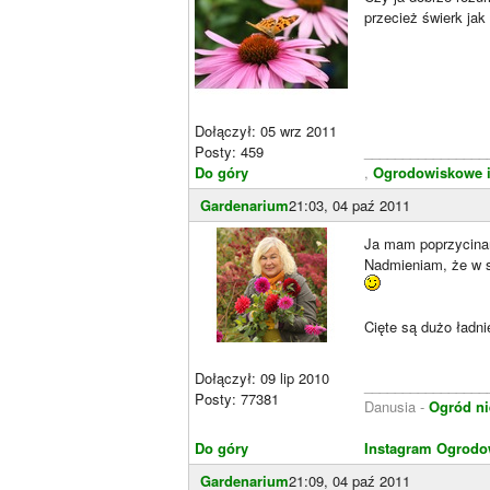
przecież świerk jak
Dołączył: 05 wrz 2011
Posty: 459
________________
Do góry
,
Ogrodowiskowe i
Gardenarium
21:03, 04 paź 2011
Ja mam poprzycinane
Nadmieniam, że w s
Cięte są dużo ładni
Dołączył: 09 lip 2010
________________
Posty: 77381
Danusia -
Ogród ni
Do góry
Instagram Ogrodo
Gardenarium
21:09, 04 paź 2011