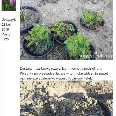
Dołączył:
02 kwi
2019
Posty:
3225
Dostałam też kępkę rozplenicy i mocno ją podzieliłam.
Wyschła po przesadzaniu, ale w tym roku widzę, że nawet
najmniejsze ździebełko wypuściło zielony listek.