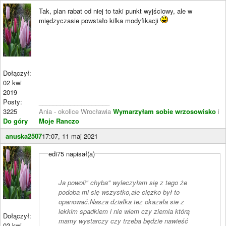
Tak, plan rabat od niej to taki punkt wyjściowy, ale w
międzyczasie powstało kilka modyfikacji
Dołączył:
02 kwi
2019
Posty:
____________________
3225
Ania - okolice Wrocławia
Wymarzyłam sobie wrzosowisko
i
Do góry
Moje Ranczo
anuska2507
17:07, 11 maj 2021
edi75 napisał(a)
Ja powoli" chyba" wyleczyłam się z tego że
podoba mi się wszystko,ale cięzko był to
opanować.Nasza działka tez okazała sie z
lekkim spadkiem i nie wiem czy ziemia którą
Dołączył:
mamy wystarczy czy trzeba będzie nawieść
02 kwi