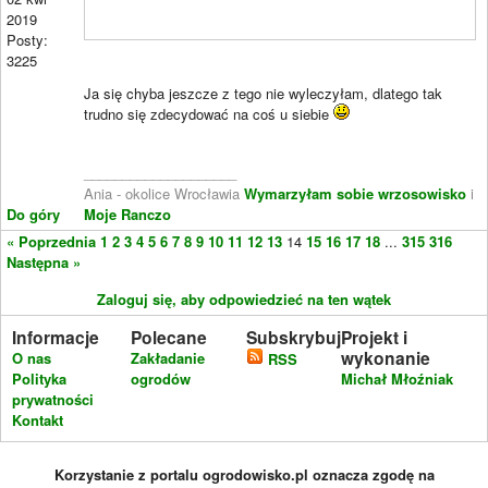
2019
Posty:
3225
Ja się chyba jeszcze z tego nie wyleczyłam, dlatego tak
trudno się zdecydować na coś u siebie
____________________
Ania - okolice Wrocławia
Wymarzyłam sobie wrzosowisko
i
Do góry
Moje Ranczo
« Poprzednia
1
2
3
4
5
6
7
8
9
10
11
12
13
14
15
16
17
18
...
315
316
Następna »
Zaloguj się, aby odpowiedzieć na ten wątek
Informacje
Polecane
Subskrybuj
Projekt i
wykonanie
O nas
Zakładanie
RSS
Polityka
ogrodów
Michał Młoźniak
prywatności
Kontakt
Korzystanie z portalu ogrodowisko.pl oznacza zgodę na