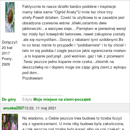
Faktycznie te nasze działki bardzo podobne i inspiracje
mamy takie same "Ogród Anaty"U mnie tez chce trzy
strefy.Powoli działam. Cześć ta użytkowa to w zasadzie jest
obsadzona czeresnie.wiśnie ,śliwki,ostantnio dwie
jabłoneczki...a warzywa sieje....Pamiętam w pierwotnej wersji
tez miały być krawężniki betonowe, nawet zakupione zostały
.ale się rozmysliłam...Gorzej z rabatami tymi ozdobnymi.Bo
Dołączył:
to co teraz rośnie to przypadki i "podobamisie" i to by chciał i
20 kwi
tato mi się podoba.I ciagle jeszcze jakis ograniczenia miałam
2017
..a to kopanie pod prąd ..pod wod-kan..gaz i tak z przerwami
Posty:
.Teraz jeszcze jedno kopanie mnie czeka...zbiornik na
2929
deszczówkę.no i dopiero moge sie zając górą ziemi,z wykopu
pod dom..
Pozdrawiam
____________________
Do góry
Edyta
Moje miejsce na ziemi-początek
anuska2507
13:23, 11 maj 2021
No wiadomo, u Ciebie jeszcze trwa budowa to trzeba liczyć
się z ograniczeniami. U mnie niby budowa była zakończona,
a i tak jeszcze coś trzeba było kopać albo na coś czekać: a