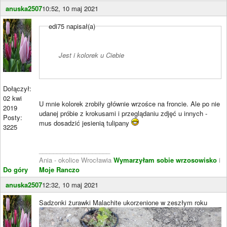
anuska2507
10:52, 10 maj 2021
edi75 napisał(a)
Jest i kolorek u Ciebie
Dołączył:
02 kwi
U mnie kolorek zrobiły głównie wrzośce na froncie. Ale po nie
2019
udanej próbie z krokusami i przeglądaniu zdjęć u innych -
Posty:
mus dosadzić jesienią tulipany
3225
____________________
Ania - okolice Wrocławia
Wymarzyłam sobie wrzosowisko
i
Do góry
Moje Ranczo
anuska2507
12:32, 10 maj 2021
Sadzonki żurawki Malachite ukorzenione w zeszłym roku