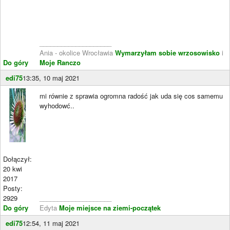
____________________
Ania - okolice Wrocławia
Wymarzyłam sobie wrzosowisko
i
Do góry
Moje Ranczo
edi75
13:35, 10 maj 2021
mi równie z sprawia ogromna radość jak uda się cos samemu
wyhodowć..
Dołączył:
20 kwi
2017
Posty:
2929
____________________
Do góry
Edyta
Moje miejsce na ziemi-początek
edi75
12:54, 11 maj 2021