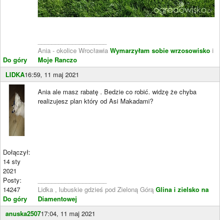
____________________
Ania - okolice Wrocławia
Wymarzyłam sobie wrzosowisko
i
Do góry
Moje Ranczo
LIDKA
16:59, 11 maj 2021
Ania ale masz rabatę . Bedzie co robić. widzę że chyba
realizujesz plan który od Asi Makadami?
Dołączył:
14 sty
2021
Posty:
____________________
14247
Lidka , lubuskie gdzieś pod Zieloną Górą
Glina i zielsko na
Do góry
Diamentowej
anuska2507
17:04, 11 maj 2021