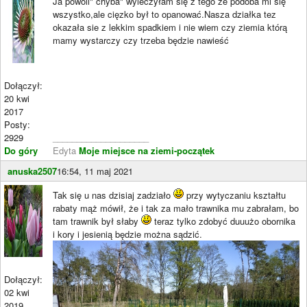
Ja powoli" chyba" wyleczyłam się z tego że podoba mi się
wszystko,ale cięzko był to opanować.Nasza działka tez
okazała sie z lekkim spadkiem i nie wiem czy ziemia którą
mamy wystarczy czy trzeba będzie nawieść
Dołączył:
20 kwi
2017
Posty:
2929
____________________
Do góry
Edyta
Moje miejsce na ziemi-początek
anuska2507
16:54, 11 maj 2021
Tak się u nas dzisiaj zadziało
przy wytyczaniu kształtu
rabaty mąż mówił, że i tak za mało trawnika mu zabrałam, bo
tam trawnik był słaby
teraz tylko zdobyć duuużo obornika
i kory i jesienią będzie można sądzić.
Dołączył:
02 kwi
2019