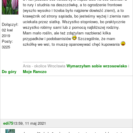
to rury i studnia na deszczówkę, a to ogrodzenie frontowe
(wyszło wysoko i trzeba było najpierw dowieźć ziemi), a to
krawężnik od strony sąsiada, bo jesteśmy wyżej i ziemia nam
uciekała przez siatkę. Wszystko stopniowo, bo praktycznie
Dołączył:
wszystko robimy sami lub z pomocą najbliższej rodziny.
02 kwi
Mam mało roślin, ale też zdążyłam nazbierać kilka
2019
przypadków i podobamisiów
Szczególnie, że mam
Posty:
szkółkę we wsi, to muszę opanowywać chęć kupowania
3225
____________________
Ania - okolice Wrocławia
Wymarzyłam sobie wrzosowisko
i
Do góry
Moje Ranczo
edi75
13:59, 11 maj 2021