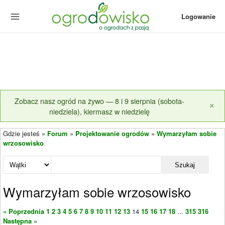
Logowanie
Zobacz nasz ogród na żywo — 8 i 9 sierpnia (sobota-
×
niedziela), kiermasz w niedzielę
Gdzie jesteś »
Forum
»
Projektowanie ogrodów
»
Wymarzyłam sobie
wrzosowisko
Szukaj
Wymarzyłam sobie wrzosowisko
« Poprzednia
1
2
3
4
5
6
7
8
9
10
11
12
13
14
15
16
17
18
...
315
316
Następna »