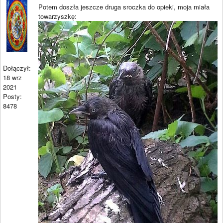
Potem doszła jeszcze druga sroczka do opieki, moja miała
towarzyszkę:
Dołączył:
18 wrz
2021
Posty:
8478