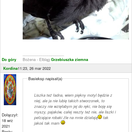
____________________
Do góry
Bożena - Elbląg
Grzebiuszka ziemna
Kordina
11:23, 26 mar 2022
Basieksp napisał(a)
Liszka też ładna, wiem piękny motyl będzie z
niej, ale ja nie lubię takich stworzonek, to
znaczy nie wzięłabym jej do ręki, nie boję się
myszy, pajaków, całej reszty też nie, ale liszki i
Dołączył:
pełzające robaki źle na mnie działają
tak
18 wrz
jakoś tak mam
2021
Posty: