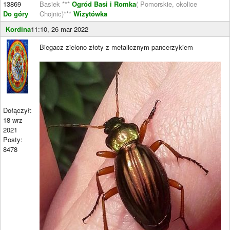
13869
Basiek ***
Ogród Basi i Romka
( Pomorskie, okolice
Do góry
Chojnic)***
Wizytówka
Kordina
11:10, 26 mar 2022
Biegacz zielono złoty z metalicznym pancerzykiem
Dołączył:
18 wrz
2021
Posty:
8478