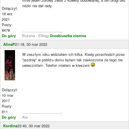
mnie jeden zdrowy zwiał z kuwety budowlanej, a ten drugi bez
nóżki nie dał rady.
Dołączył:
18 wrz
2021
Posty:
8478
____________________
Do góry
Bożena - Elbląg
Grzebiuszka ziemna
AlinaP
21:18, 30 mar 2022
W zeszłym roku widziałam ich kilka. Kiedy przechodził przez
"jezdnię" w pobliżu domu byłam tak zaskoczona że tego nie
uwieczniłam. Telefon miałam w kieszeni
Dołączył:
10 mar
2017
Posty:
811
____________________
Do góry
Ala
Kordina
23:40, 30 mar 2022