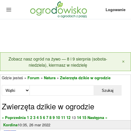
Logowanie
Zobacz nasz ogród na żywo — 8 i 9 sierpnia (sobota-
×
niedziela), kiermasz w niedzielę
Gdzie jesteś »
Forum
»
Natura
»
Zwierzęta dzikie w ogrodzie
Szukaj
Zwierzęta dzikie w ogrodzie
« Poprzednia
1
2
3
4
5
6
7
8
9
10
11
12
13
14
15
Następna »
Kordina
10:35, 26 mar 2022