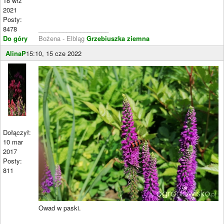
18 wrz
2021
Posty:
8478
____________________
Do góry
Bożena - Elbląg
Grzebiuszka ziemna
AlinaP
15:10, 15 cze 2022
Dołączył:
10 mar
2017
Posty:
811
Owad w paski.