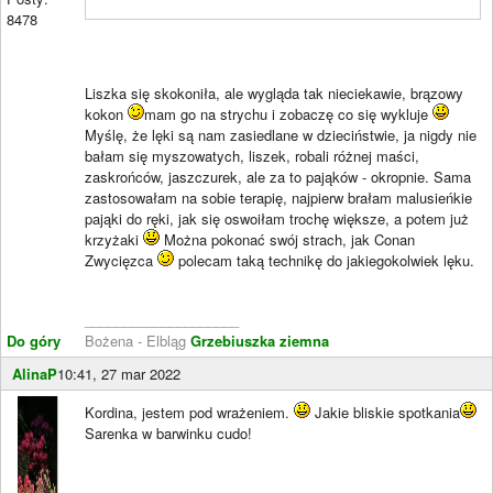
8478
Liszka się skokoniła, ale wygląda tak nieciekawie, brązowy
kokon
mam go na strychu i zobaczę co się wykluje
Myślę, że lęki są nam zasiedlane w dzieciństwie, ja nigdy nie
bałam się myszowatych, liszek, robali różnej maści,
zaskrońców, jaszczurek, ale za to pająków - okropnie. Sama
zastosowałam na sobie terapię, najpierw brałam malusieńkie
pająki do ręki, jak się oswoiłam trochę większe, a potem już
krzyżaki
Można pokonać swój strach, jak Conan
Zwycięzca
polecam taką technikę do jakiegokolwiek lęku.
____________________
Do góry
Bożena - Elbląg
Grzebiuszka ziemna
AlinaP
10:41, 27 mar 2022
Kordina, jestem pod wrażeniem.
Jakie bliskie spotkania
Sarenka w barwinku cudo!