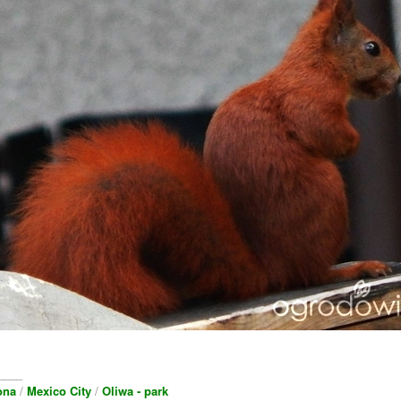
____
ona
/
Mexico City
/
Oliwa - park