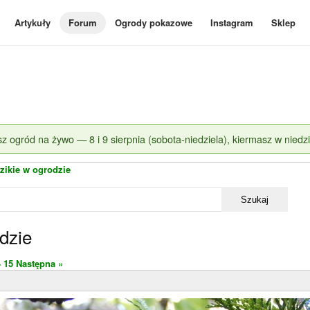
Artykuły
Forum
Ogrody pokazowe
Instagram
Sklep
z ogród na żywo — 8 i 9 sierpnia (sobota-niedziela), kiermasz w niedzi
zikie w ogrodzie
Szukaj
dzie
4
15
Następna »