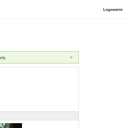
Logowanie
elę
×