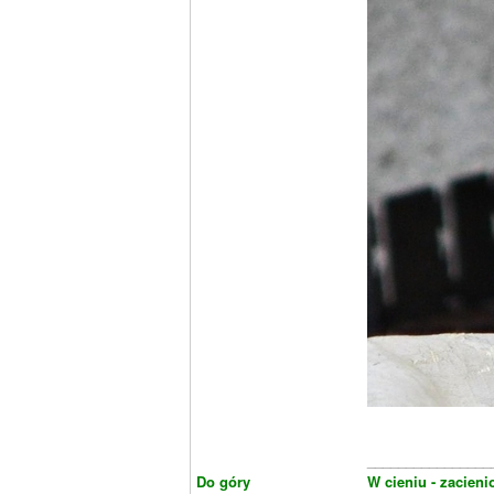
________________
Do góry
W cieniu - zacieni