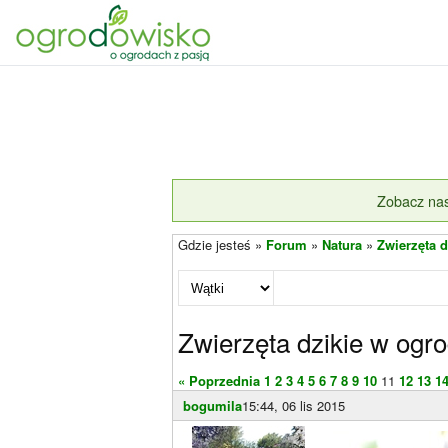
Zobacz nas
Gdzie jesteś »
Forum
»
Natura
»
Zwierzęta d
Zwierzęta dzikie w ogro
« Poprzednia
1
2
3
4
5
6
7
8
9
10
11
12
13
1
bogumila
15:44, 06 lis 2015