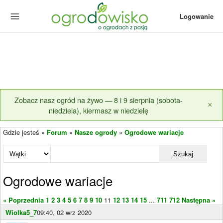
Logowanie
Zobacz nasz ogród na żywo — 8 i 9 sierpnia (sobota-
×
niedziela), kiermasz w niedzielę
Gdzie jesteś »
Forum
»
Nasze ogrody
»
Ogrodowe wariacje
Szukaj
Ogrodowe wariacje
« Poprzednia
1
2
3
4
5
6
7
8
9
10
11
12
13
14
15
...
711
712
Następna »
Wiolka5_7
09:40, 02 wrz 2020