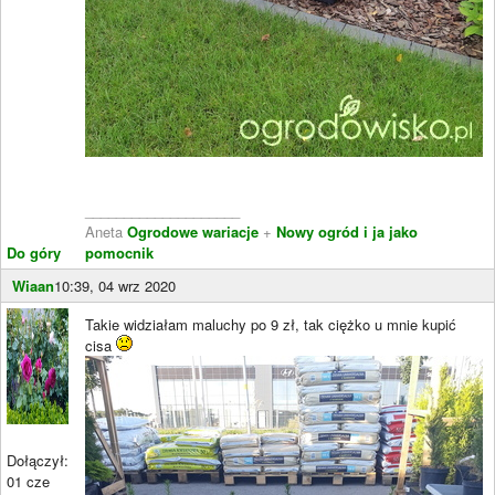
____________________
Aneta
Ogrodowe wariacje
+
Nowy ogród i ja jako
Do góry
pomocnik
Wiaan
10:39, 04 wrz 2020
Takie widziałam maluchy po 9 zł, tak ciężko u mnie kupić
cisa
Dołączył:
01 cze