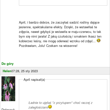
April, i bardzo dobrze, że zaczęłaś sadzić rośliny dające
jesienne, spektakularne efekty. Dzięki, że wstawiłaś te
zdjęcia, nawet gdybyś je wstawiła w maju-czerwcu, to tak
bym się nimi jarała! Z jaką czułością i smakiem tkasz ten
kobierzec leśny, nie mogę oderwać wzroku od zdjęć...
Pozdrawiam, Jolu! Czekam na wiosenne!
Do góry
Helen
07:28, 25 sty 2023
April napisał(a)
Ładnie to ujęłaś "z przytupem" choć raczej z
zaległościami
Dołączył: