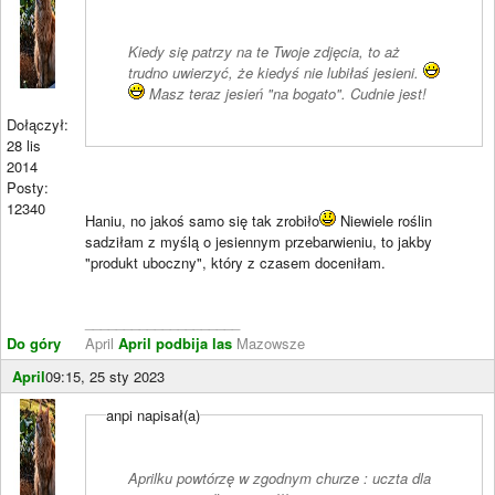
Kiedy się patrzy na te Twoje zdjęcia, to aż
trudno uwierzyć, że kiedyś nie lubiłaś jesieni.
Masz teraz jesień "na bogato". Cudnie jest!
Dołączył:
28 lis
2014
Posty:
12340
Haniu, no jakoś samo się tak zrobiło
Niewiele roślin
sadziłam z myślą o jesiennym przebarwieniu, to jakby
"produkt uboczny", który z czasem doceniłam.
____________________
Do góry
April
April podbija las
Mazowsze
April
09:15, 25 sty 2023
anpi napisał(a)
Aprilku powtórzę w zgodnym churze : uczta dla