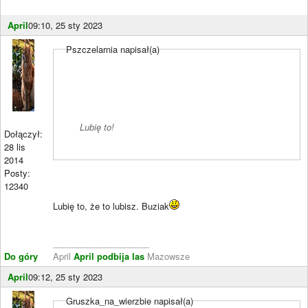
April
09:10, 25 sty 2023
Pszczelarnia napisał(a)
Lubię to!
Dołączył:
28 lis
2014
Posty:
12340
Lubię to, że to lubisz. Buziak
____________________
Do góry
April
April podbija las
Mazowsze
April
09:12, 25 sty 2023
Gruszka_na_wierzbie napisał(a)