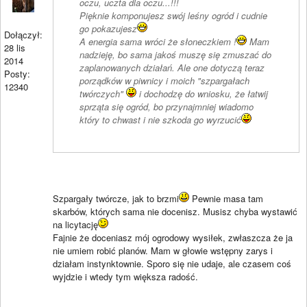
oczu, uczta dla oczu...!!!
Pięknie komponujesz swój leśny ogród i cudnie
go pokazujesz
Dołączył:
A energia sama wróci że słoneczkiem !
Mam
28 lis
nadzieję, bo sama jakoś muszę się zmuszać do
2014
zaplanowanych działań. Ale one dotyczą teraz
Posty:
porządków w piwnicy i moich "szpargałach
12340
twórczych"
i dochodzę do wniosku, że łatwij
sprząta się ogród, bo przynajmniej wiadomo
który to chwast i nie szkoda go wyrzucić
Szpargały twórcze, jak to brzmi
Pewnie masa tam
skarbów, których sama nie docenisz. Musisz chyba wystawić
na licytację
Fajnie że doceniasz mój ogrodowy wysiłek, zwłaszcza że ja
nie umiem robić planów. Mam w głowie wstępny zarys i
działam instynktownie. Sporo się nie udaje, ale czasem coś
wyjdzie i wtedy tym większa radość.