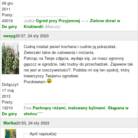
09 gru
2011
Posty:
____________________
43019
Juśka
Ogród przy Przyjemnej
+++
Zielone drzwi w
Do góry
Kruklandii
(Mazury)
ewsyg
20:37, 24 sty 2023
Cudną miałaś jesień kochana i cudnie ją pokazałaś.
Zwierzaki takie do całowania i miziania.
Patrząc na Twoje zdjęcia, wydaje się, ze masz ogromny
gąszcz w ogrodzie, taki trudny do przechadzek. Zapewne tak
nie jest w rzeczywistości?. Podoba mi się ten spokój, który
towarzyszy Twojemu ogrodowi.
Pozdrawiam
Dołączył:
17 maj
2013
Posty:
____________________
13210
Ewa
Pachnący różami, malowany bylinami
,
Skąpana w
Do góry
słońcu
****
Martka
20:53, 24 sty 2023
April napisał(a)