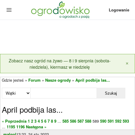
Logowanie
Zobacz nasz ogród na żywo — 8 i 9 sierpnia (sobota-
×
niedziela), kiermasz w niedzielę
Gdzie jesteś »
Forum
»
Nasze ogrody
»
April podbija las...
Szukaj
April podbija las...
« Poprzednia
1
2
3
4
5
6
7
8
9
...
585
586
587
588
589
590
591
592
593
...
1195
1196
Następna »
malgol
13:32, 24 sty 2023