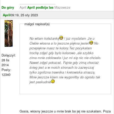
____________________
Do góry
April
April podbija las
Mazowsze
April
09:19, 25 sty 2023
malgol napisał(a)
No witam koleżankę
! juz myslałam ,że u
Ciebie wiosna a to jeszcze piękna jesień
No
przepiękne masz te kolory.Tez pocykałam
trochę zdjęć gdy było kolorowo ,ale szybko
Dołączył:
zima mnie zdołowała i juz mi się nic nie chciało.
28 lis
Nawet zdjęć pokazać. Fajnie gdy zimą chociaż
2014
śnieg jest a w moich stronach to zazwyczaj
Posty:
tylko zgnilizna trawnika i kretowiska straszą.
12340
Mnie jeszcze kijem nie wygoniłby do ogrodu tak
jest paskudnie
Gosia, wiosny jeszcze u mnie brak bo jej nie szukałam. Poza