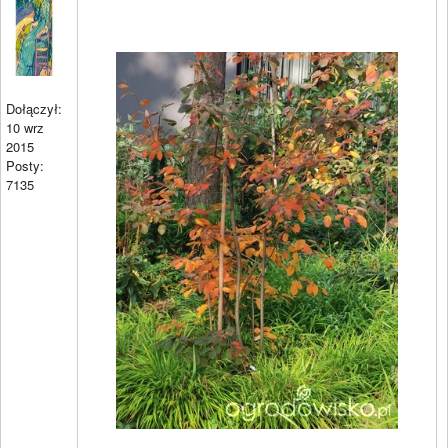
Dołączył:
10 wrz
2015
Posty:
7135