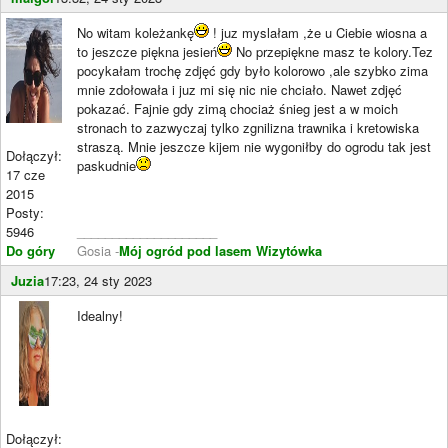
No witam koleżankę
! juz myslałam ,że u Ciebie wiosna a
to jeszcze piękna jesień
No przepiękne masz te kolory.Tez
pocykałam trochę zdjęć gdy było kolorowo ,ale szybko zima
mnie zdołowała i juz mi się nic nie chciało. Nawet zdjęć
pokazać. Fajnie gdy zimą chociaż śnieg jest a w moich
stronach to zazwyczaj tylko zgnilizna trawnika i kretowiska
straszą. Mnie jeszcze kijem nie wygoniłby do ogrodu tak jest
Dołączył:
paskudnie
17 cze
2015
Posty:
5946
____________________
Do góry
Gosia -
Mój ogród pod lasem
Wizytówka
Juzia
17:23, 24 sty 2023
Idealny!
Dołączył: